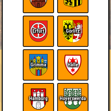
Erfurt
Görlitz
BUCHEN
RESERVIERUNG
HIGHSCORE
EVENTS
ÜBER UNS
FAQ
Quizveteran
Grimma
Halle
Nehmt an 50 Quizlaboren teil
~ Noch nicht erreicht ~
Hamburg
Hoyerswerda