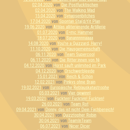
02.04.2020
von
Die Postfucktischen
02.04.2020
von
The Walking Mad
15.04.2020
von
Synapsenbitches
17.04.2020
von
Spontan Sta(d/t)t Plan
19.06.2020
von
Attilas alliterierende Artillerie
01.07.2020
von
E=mc Hammer
18.07.2020
von
Banannnnnaaaa
14.08.2020
von
You're a Quizzard, Harry!
11.10.2020
von
Die Hausgemeinschaft
06.11.2020
von
Team Supercool
06.11.2020
von
Die Ritter:innen von Ni
04.12.2020
von
Horst säuft unlimited im Park
04.12.2020
von
Orschwerbleede
15.01.2021
von
Reich & Schön
12.02.2021
von
Pinkys ohne Brain
19.02.2021
von
Europäische Reblauskatastrophe
05.03.2021
von
Vier gewinnt
19.03.2021
von
Fuckten! Fuckten! Fuckten!
26.03.2021
von
Team Rot
09.04.2021
von
Donny, das ist nicht Dein Fachbereich!
30.04.2021
von
Quizztopher Robin
30.04.2021
von
TeamInTeam
06.07.2021
von
Nicer Dicer