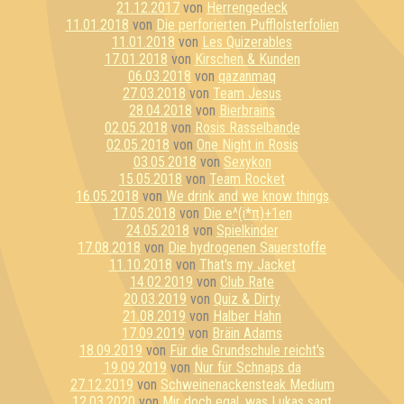
21.12.2017
von
Herrengedeck
11.01.2018
von
Die perforierten Pufflolsterfolien
11.01.2018
von
Les Quizerables
17.01.2018
von
Kirschen & Kunden
06.03.2018
von
qazanmaq
27.03.2018
von
Team Jesus
28.04.2018
von
Bierbrains
02.05.2018
von
Rosis Rasselbande
02.05.2018
von
One Night in Rosis
03.05.2018
von
Sexykon
15.05.2018
von
Team Rocket
16.05.2018
von
We drink and we know things
17.05.2018
von
Die e^(i*π)+1en
24.05.2018
von
Spielkinder
17.08.2018
von
Die hydrogenen Sauerstoffe
11.10.2018
von
That's my Jacket
14.02.2019
von
Club Rate
20.03.2019
von
Quiz & Dirty
21.08.2019
von
Halber Hahn
17.09.2019
von
Bräin Adams
18.09.2019
von
Für die Grundschule reicht's
19.09.2019
von
Nur für Schnaps da
27.12.2019
von
Schweinenackensteak Medium
12.03.2020
von
Mir doch egal, was Lukas sagt