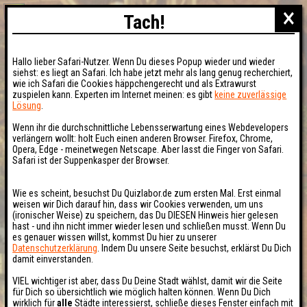
×
Tach!
Hallo lieber Safari-Nutzer. Wenn Du dieses Popup wieder und wieder
siehst: es liegt an Safari. Ich habe jetzt mehr als lang genug recherchiert,
wie ich Safari die Cookies häppchengerecht und als Extrawurst
zuspielen kann. Experten im Internet meinen: es gibt
keine zuverlässige
Lösung
.
Wenn ihr die durchschnittliche Lebensserwartung eines Webdevelopers
verlängern wollt: holt Euch einen anderen Browser. Firefox, Chrome,
Opera, Edge - meinetwegen Netscape. Aber lasst die Finger von Safari.
Safari ist der Suppenkasper der Browser.
Wie es scheint, besuchst Du Quizlabor.de zum ersten Mal. Erst einmal
weisen wir Dich darauf hin, dass wir Cookies verwenden, um uns
(ironischer Weise) zu speichern, das Du DIESEN Hinweis hier gelesen
hast - und ihn nicht immer wieder lesen und schließen musst. Wenn Du
es genauer wissen willst, kommst Du hier zu unserer
Datenschutzerklärung
. Indem Du unsere Seite besuchst, erklärst Du Dich
damit einverstanden.
VIEL wichtiger ist aber, dass Du Deine Stadt wählst, damit wir die Seite
für Dich so übersichtlich wie möglich halten können. Wenn Du Dich
wirklich für
alle
Städte interessierst, schließe dieses Fenster einfach mit