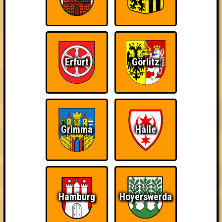
«
»
Seitenquiz 55
am MITTOCH!! · 22.05.2013 · Scandale Le Locale Fatale
Info
Punkte
Angemeldete Teams
Erfurt
Görlitz
Grimma
Halle
Punkte
Hamburg
Hoyerswerda
1. Fango am Mars
38
13
12
13