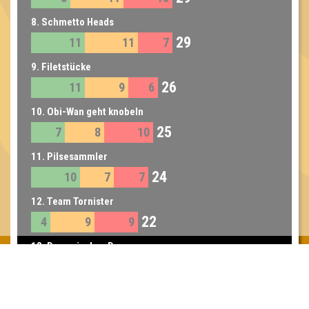
8. Schmetto Heads
29
11
11
7
9. Filetstücke
26
11
9
6
10. Obi-Wan geht knobeln
25
7
8
10
11. Pilsesammler
24
10
7
7
12. Team Tornister
22
4
9
9
13. Dynamisches Duo
21
10
6
5