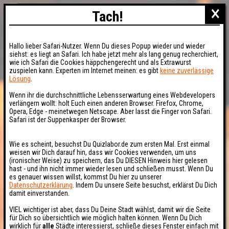
×
Tach!
Hallo lieber Safari-Nutzer. Wenn Du dieses Popup wieder und wieder
siehst: es liegt an Safari. Ich habe jetzt mehr als lang genug recherchiert,
wie ich Safari die Cookies häppchengerecht und als Extrawurst
zuspielen kann. Experten im Internet meinen: es gibt
keine zuverlässige
Lösung
.
Wenn ihr die durchschnittliche Lebensserwartung eines Webdevelopers
verlängern wollt: holt Euch einen anderen Browser. Firefox, Chrome,
Opera, Edge - meinetwegen Netscape. Aber lasst die Finger von Safari.
Safari ist der Suppenkasper der Browser.
Wie es scheint, besuchst Du Quizlabor.de zum ersten Mal. Erst einmal
weisen wir Dich darauf hin, dass wir Cookies verwenden, um uns
(ironischer Weise) zu speichern, das Du DIESEN Hinweis hier gelesen
hast - und ihn nicht immer wieder lesen und schließen musst. Wenn Du
es genauer wissen willst, kommst Du hier zu unserer
Datenschutzerklärung
. Indem Du unsere Seite besuchst, erklärst Du Dich
damit einverstanden.
VIEL wichtiger ist aber, dass Du Deine Stadt wählst, damit wir die Seite
für Dich so übersichtlich wie möglich halten können. Wenn Du Dich
wirklich für
alle
Städte interessierst, schließe dieses Fenster einfach mit