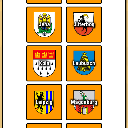
2. Ääähüüyk am Großsee
37
11
13
13
3. Stammwürze
Jena
Jüterbog
36
13
14
9
4. Seitensprung
35
7
14
14
4. Ledercouch
Köln
Laubusch
35
13
9
13
5. geile Stelle
33
10
13
10
5. Pauschalwissen
Leipzig
Magdeburg
33
11
13
9
6. 7 Gramm Hack Halb/Halb
31
7
14
10