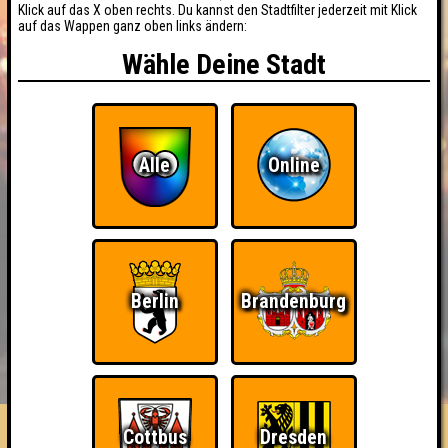
Klick auf das X oben rechts. Du kannst den Stadtfilter jederzeit mit Klick
auf das Wappen ganz oben links ändern:
Wähle Deine Stadt
Alle
Online
Berlin
Brandenburg
BUCHEN
RESERVIERUNG
HIGHSCORE
EVENTS
ÜBER UNS
FAQ
Cottbus
Dresden