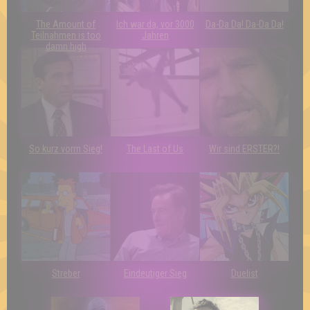
The Amount of
Ich war da, vor 3000
Da-Da Da! Da-Da Da!
Teilnahmen is too
Jahren
damn high
So kurz vorm Sieg!
The Last of Us
Wir sind ERSTER?!
Streber
Eindeutiger Sieg
Duelist