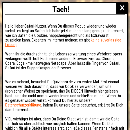
×
Tach!
Hallo lieber Safari-Nutzer. Wenn Du dieses Popup wieder und wieder
siehst: es liegt an Safari. Ich habe jetzt mehr als lang genug recherchiert,
wie ich Safari die Cookies häppchengerecht und als Extrawurst
zuspielen kann. Experten im Internet meinen: es gibt
keine zuverlässige
Lösung
.
Wenn ihr die durchschnittliche Lebensserwartung eines Webdevelopers
verlängern wollt: holt Euch einen anderen Browser. Firefox, Chrome,
Opera, Edge - meinetwegen Netscape. Aber lasst die Finger von Safari.
Safari ist der Suppenkasper der Browser.
Wie es scheint, besuchst Du Quizlabor.de zum ersten Mal. Erst einmal
weisen wir Dich darauf hin, dass wir Cookies verwenden, um uns
(ironischer Weise) zu speichern, das Du DIESEN Hinweis hier gelesen
hast - und ihn nicht immer wieder lesen und schließen musst. Wenn Du
es genauer wissen willst, kommst Du hier zu unserer
Datenschutzerklärung
. Indem Du unsere Seite besuchst, erklärst Du Dich
damit einverstanden.
VIEL wichtiger ist aber, dass Du Deine Stadt wählst, damit wir die Seite
für Dich so übersichtlich wie möglich halten können. Wenn Du Dich
wirklich für
alle
Städte interessierst, schließe dieses Fenster einfach mit