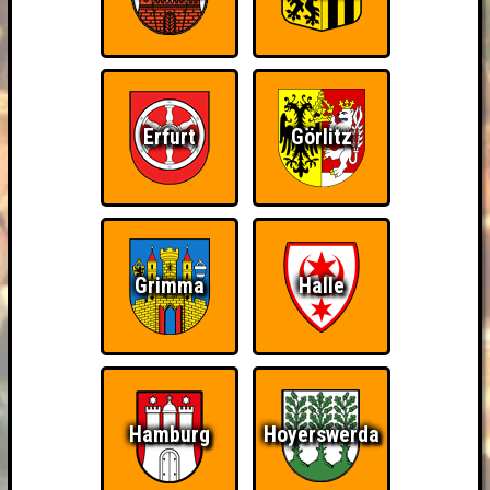
Erfurt
Görlitz
Grimma
Halle
Hamburg
Hoyerswerda