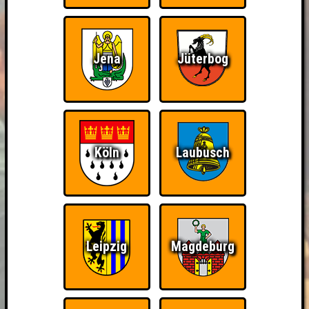
Jena
Jüterbog
Köln
Laubusch
Leipzig
Magdeburg