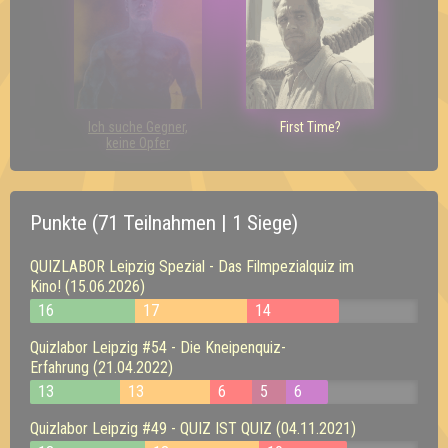
Ich suche Gegner,
First Time?
keine Opfer
Punkte (71 Teilnahmen | 1 Siege)
QUIZLABOR Leipzig Spezial - Das Filmpezialquiz im
Kino! (15.06.2026)
16
17
14
Quizlabor Leipzig #54 - Die Kneipenquiz-
Erfahrung (21.04.2022)
13
13
6
5
6
Quizlabor Leipzig #49 - QUIZ IST QUIZ (04.11.2021)