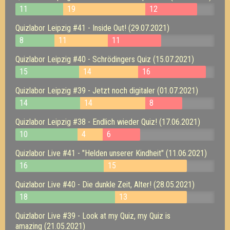
11
19
12
Quizlabor Leipzig #41 - Inside Out! (29.07.2021)
8
11
11
Quizlabor Leipzig #40 - Schrödingers Quiz (15.07.2021)
15
14
16
Quizlabor Leipzig #39 - Jetzt noch digitaler (01.07.2021)
14
14
8
Quizlabor Leipzig #38 - Endlich wieder Quiz! (17.06.2021)
10
4
6
Quizlabor Live #41 - "Helden unserer Kindheit" (11.06.2021)
16
15
Quizlabor Live #40 - Die dunkle Zeit, Alter! (28.05.2021)
18
13
Quizlabor Live #39 - Look at my Quiz, my Quiz is
amazing (21.05.2021)