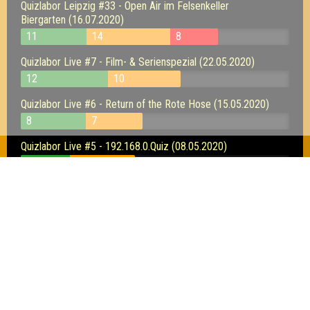
Quizlabor Leipzig #33 - Open Air im Felsenkeller
Biergarten (16.07.2020)
11
14
8
Quizlabor Live #7 - Film- & Serienspezial (22.05.2020)
12
10
Quizlabor Live #6 - Return of the Rote Hose (15.05.2020)
8
7
Quizlabor Live #5 - 192.168.0.Quiz (08.05.2020)
6
8
Quizlabor Live #4 - Das Schwarz-Weiß-Spezial (01.05.2020)
16
10
Quizlabor Live #3 - We have a Stream (24.04.2020)
10
7
Quizlabor Live #2 - Neuer Server, neues Glück! (17.04.2020)
14
14