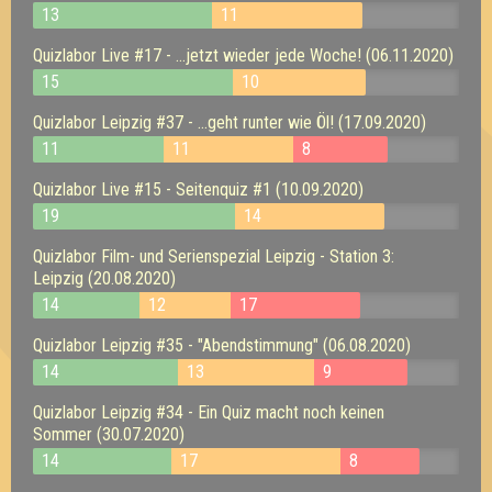
13
11
Quizlabor Live #17 - ...jetzt wieder jede Woche! (06.11.2020)
15
10
Quizlabor Leipzig #37 - ...geht runter wie Öl! (17.09.2020)
11
11
8
Quizlabor Live #15 - Seitenquiz #1 (10.09.2020)
19
14
Quizlabor Film- und Serienspezial Leipzig - Station 3:
Leipzig (20.08.2020)
14
12
17
Quizlabor Leipzig #35 - "Abendstimmung" (06.08.2020)
14
13
9
Quizlabor Leipzig #34 - Ein Quiz macht noch keinen
Sommer (30.07.2020)
14
17
8