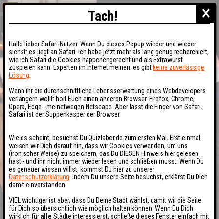
×
Tach!
Hallo lieber Safari-Nutzer. Wenn Du dieses Popup wieder und wieder
siehst: es liegt an Safari. Ich habe jetzt mehr als lang genug recherchiert,
wie ich Safari die Cookies häppchengerecht und als Extrawurst
zuspielen kann. Experten im Internet meinen: es gibt
keine zuverlässige
Lösung
.
Wenn ihr die durchschnittliche Lebensserwartung eines Webdevelopers
verlängern wollt: holt Euch einen anderen Browser. Firefox, Chrome,
Opera, Edge - meinetwegen Netscape. Aber lasst die Finger von Safari.
Safari ist der Suppenkasper der Browser.
Wie es scheint, besuchst Du Quizlabor.de zum ersten Mal. Erst einmal
weisen wir Dich darauf hin, dass wir Cookies verwenden, um uns
(ironischer Weise) zu speichern, das Du DIESEN Hinweis hier gelesen
hast - und ihn nicht immer wieder lesen und schließen musst. Wenn Du
es genauer wissen willst, kommst Du hier zu unserer
Datenschutzerklärung
. Indem Du unsere Seite besuchst, erklärst Du Dich
damit einverstanden.
VIEL wichtiger ist aber, dass Du Deine Stadt wählst, damit wir die Seite
für Dich so übersichtlich wie möglich halten können. Wenn Du Dich
wirklich für
alle
Städte interessierst, schließe dieses Fenster einfach mit