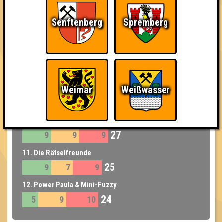
32
11
8
13
Senftenberg
Spremberg
8. Ledercouch
32
9
11
12
8. Pauschal Reloaded
32
9
10
13
9. Filetstücke
Weimar
Weißwasser
29
9
10
10
10. Team Tornister
27
9
9
9
11. Die Rätselfreunde
25
9
7
9
12. Power Paula & Mini-Fuzzy
24
5
9
10