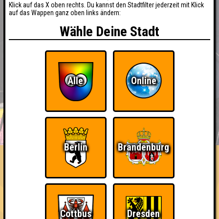
Klick auf das X oben rechts. Du kannst den Stadtfilter jederzeit mit Klick
auf das Wappen ganz oben links ändern:
Wähle Deine Stadt
Alle
Online
BUCHEN
RESERVIERUNG
HIGHSCORE
EVENTS
ÜBER UNS
FAQ
Berlin
Brandenburg
«
»
Seitenquiz 86
"Auf unsere Art" · 25.02.2014 · Scandale Le Locale Fatale
Info
Punkte
Angemeldete Teams
Cottbus
Dresden