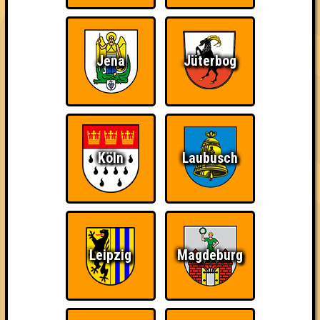
39
12
13
14
4. ohne Smartphone aufgeschmissen
38
13
10
15
Jena
Jüterbog
4. Keiner
38
14
10
14
5. WK51
37
11
13
13
Köln
Laubusch
6. Obi-Wan geht knobeln
34
12
14
8
6. Disturbed Systems
34
12
12
10
Leipzig
Magdeburg
7. Alle feiern Geburtstag!
33
13
10
10
8. Kuh-pong