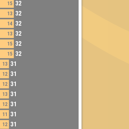
32
15
32
13
32
14
32
13
32
15
32
15
31
13
31
12
31
12
31
13
31
12
31
11
31
12