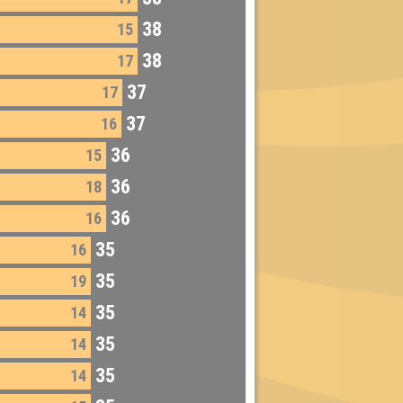
38
15
38
17
37
17
37
16
36
15
36
18
36
16
35
16
35
19
35
14
35
14
35
14