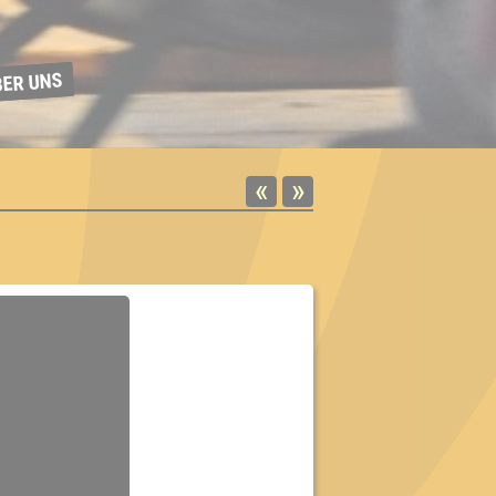
BER UNS
«
»