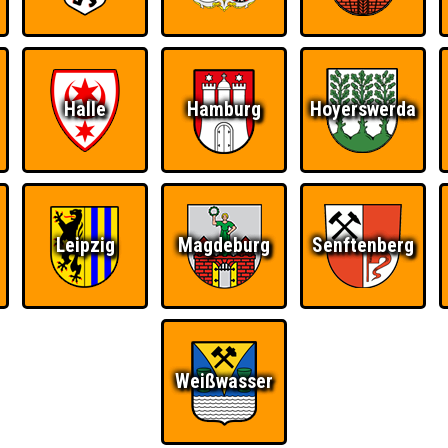
Halle
Hamburg
Hoyerswerda
Leipzig
Magdeburg
Senftenberg
Weißwasser