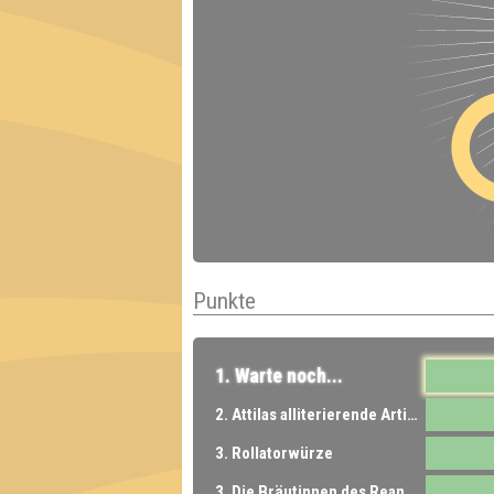
Punkte
1. Warte noch...
2. Attilas alliterierende Artillerie
3. Rollatorwürze
3. Die Bräutinnen des ReanimALTors