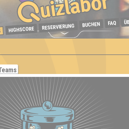
Ü
FAQ
BUCHEN
RESERVIERUNG
HIGHSCORE
S
Teams