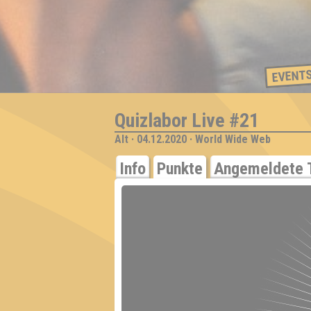
EVENT
Quizlabor Live #21
Alt · 04.12.2020 · World Wide Web
Info
Punkte
Angemeldete 