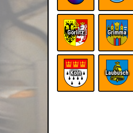
Görlitz
Grimma
Köln
Laubusch