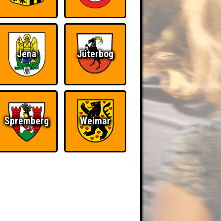
Jena
Jüterbog
Spremberg
Weimar