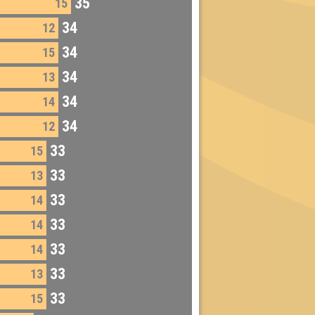
35
15
34
12
34
15
34
13
34
14
34
12
33
15
33
13
33
14
33
14
33
14
33
13
33
15