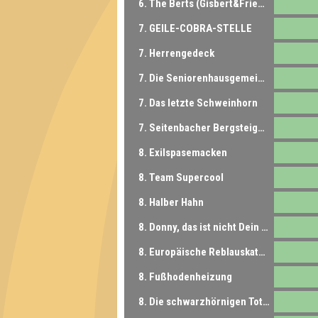
6. The Berts (Gisbert&Friedbert)
7. GEILE-COBRA-STELLE
7. Herrengedeck
7. Die Seniorenhausgemeinschaft
7. Das letzte Schweinhorn
7. Seitenbacher Bergsteigermüsli
8. Exilspasemacken
8. Team Supercool
8. Halber Hahn
8. Donny, das ist nicht Dein Fachbereich!
8. Europäische Reblauskatastrophe
8. Fußhodenheizung
8. Die schwarzhörnigen Totengräberkäfer