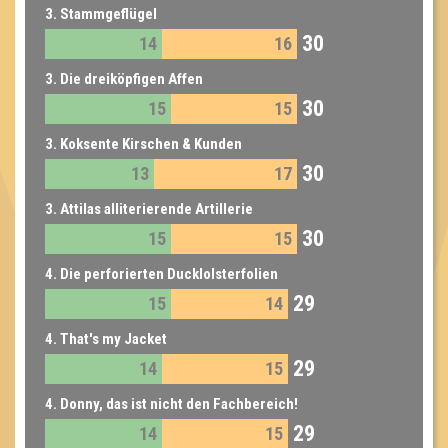
3. Stammgeflügel
30
14
16
3. Die dreiköpfigen Affen
30
15
15
3. Koksente Kirschen & Kunden
30
13
17
3. Attilas alliterierende Artillerie
30
15
15
4. Die perforierten Ducklolsterfolien
29
15
14
4. That's my Jacket
29
14
15
4. Donny, das ist nicht den Fachbereich!
29
14
15