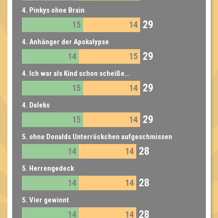
4. Pinkys ohne Brain
29
15
14
4. Anhänger der Apokalypse
29
14
15
4. Ich war als Kind schon scheiße...
29
15
14
4. Daleks
29
15
14
5. ohne Donalds Unterröckchen aufgeschmissen
28
14
14
5. Herrengedeck
28
14
14
5. Vier gewinnt
28
14
14