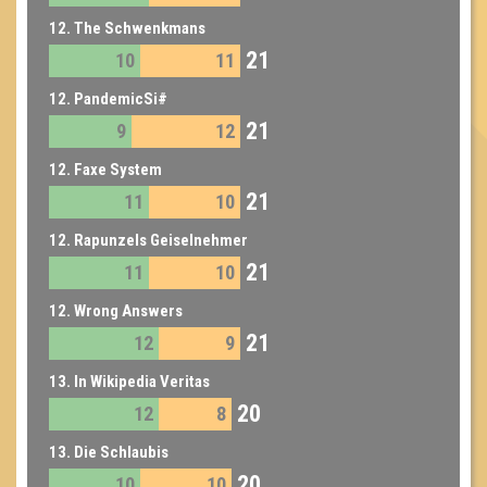
12. The Schwenkmans
21
10
11
12. PandemicSi#
21
9
12
12. Faxe System
21
11
10
12. Rapunzels Geiselnehmer
21
11
10
12. Wrong Answers
21
12
9
13. In Wikipedia Veritas
20
12
8
13. Die Schlaubis
20
10
10