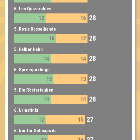
5. Les Quizerables
28
12
16
5. Rosis Rasselbande
28
16
12
5. Halber Hahn
28
14
14
5. Spreequizlinge
28
15
13
5. Die Röstertauben
28
14
14
6. Urinstinkt
27
12
15
6. Nur für Schnaps da
27
13
14