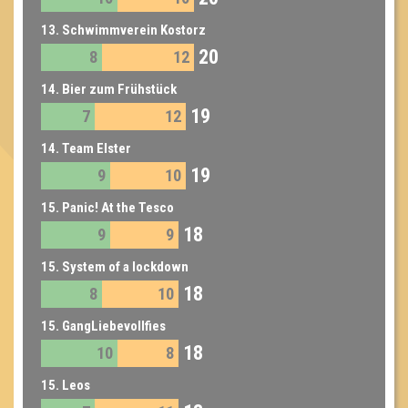
13. Schwimmverein Kostorz
20
8
12
14. Bier zum Frühstück
19
7
12
14. Team Elster
19
9
10
15. Panic! At the Tesco
18
9
9
15. System of a lockdown
18
8
10
15. GangLiebevollfies
18
10
8
15. Leos