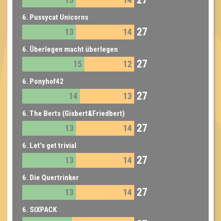
6. Pussycat Unicorns
27
13
14
6. Überlegen macht überlegen
27
15
12
6. Ponyhof42
27
14
13
6. The Berts (Gisbert&Friedbert)
27
13
14
6. Let's get trivial
27
13
14
6. Die Quertrinker
27
13
14
6. SIXPACK