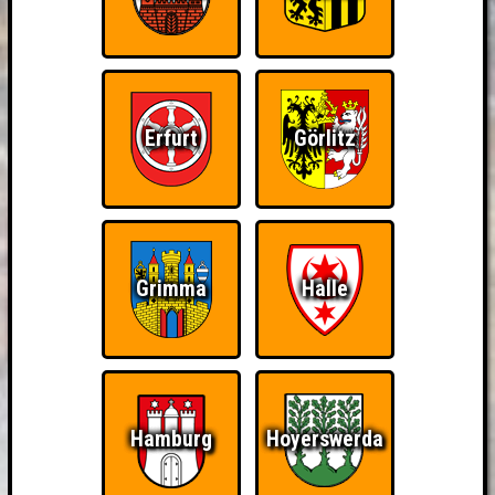
Erfurt
Görlitz
Grimma
Halle
Hamburg
Hoyerswerda