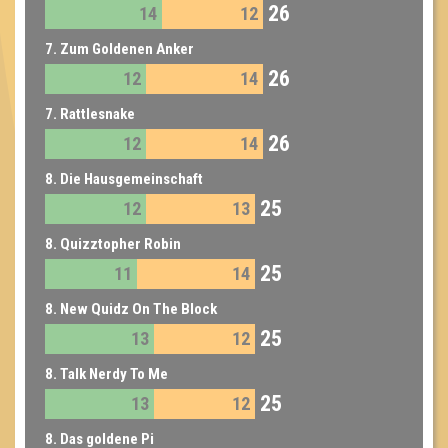
26
14
12
7. Zum Goldenen Anker
26
12
14
7. Rattlesnake
26
12
14
8. Die Hausgemeinschaft
25
12
13
8. Quizztopher Robin
25
11
14
8. New Quidz On The Block
25
13
12
8. Talk Nerdy To Me
25
13
12
8. Das goldene Pi