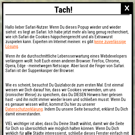
×
Tach!
Hallo lieber Safari-Nutzer. Wenn Du dieses Popup wieder und wieder
siehst: es liegt an Safari. Ich habe jetzt mehr als lang genug recherchiert,
wie ich Safari die Cookies häppchengerecht und als Extrawurst
zuspielen kann. Experten im Internet meinen: es gibt
keine zuverlässige
Lösung
.
Wenn ihr die durchschnittliche Lebensserwartung eines Webdevelopers
verlängern wollt: holt Euch einen anderen Browser. Firefox, Chrome,
Opera, Edge - meinetwegen Netscape. Aber lasst die Finger von Safari.
Safari ist der Suppenkasper der Browser.
Wie es scheint, besuchst Du Quizlabor.de zum ersten Mal. Erst einmal
weisen wir Dich darauf hin, dass wir Cookies verwenden, um uns
(ironischer Weise) zu speichern, das Du DIESEN Hinweis hier gelesen
hast - und ihn nicht immer wieder lesen und schließen musst. Wenn Du
es genauer wissen willst, kommst Du hier zu unserer
Datenschutzerklärung
. Indem Du unsere Seite besuchst, erklärst Du Dich
damit einverstanden.
VIEL wichtiger ist aber, dass Du Deine Stadt wählst, damit wir die Seite
für Dich so übersichtlich wie möglich halten können. Wenn Du Dich
wirklich für
alle
Städte interessierst, schließe dieses Fenster einfach mit