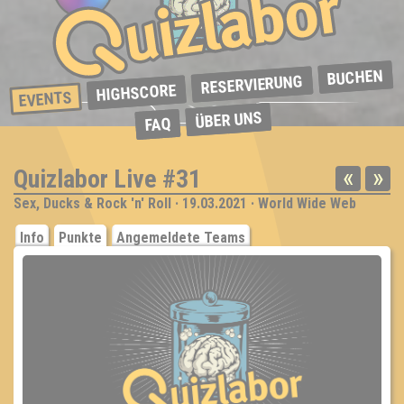
BUCHEN
RESERVIERUNG
HIGHSCORE
EVENTS
ÜBER UNS
FAQ
«
»
Quizlabor Live #31
Sex, Ducks & Rock 'n' Roll · 19.03.2021 · World Wide Web
Info
Punkte
Angemeldete Teams