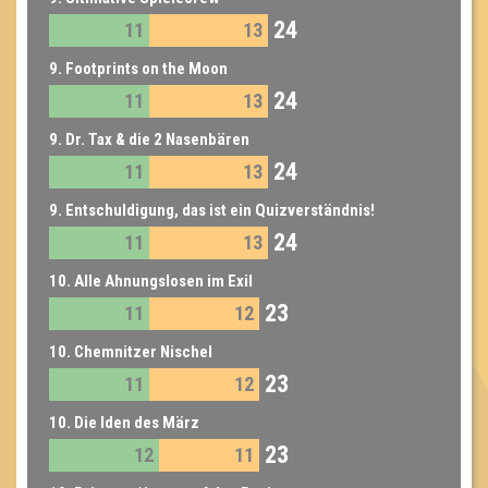
24
11
13
9. Footprints on the Moon
24
11
13
9. Dr. Tax & die 2 Nasenbären
24
11
13
9. Entschuldigung, das ist ein Quizverständnis!
24
11
13
10. Alle Ahnungslosen im Exil
23
11
12
10. Chemnitzer Nischel
23
11
12
10. Die Iden des März
23
12
11