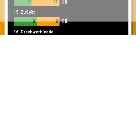
18
7
11
15. ZuSpät
18
9
9
16. Orschwerbleede
17
9
8
16. Krosse Kruppe
17
8
9
16. Die goldenen Kronkorken
17
10
7
16. Wir sind Prinzessinnen!
17
9
8
16. Britney Bitches
17
9
8
16. knowledge gab