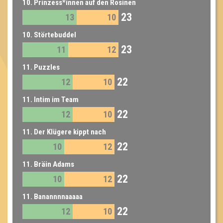
10. Prinzess*innen auf den Rosinen
23
13
10
10. Störtebuddel
23
11
12
11. Puzzles
22
12
10
11. Intim im Team
22
12
10
11. Der Klügere kippt nach
22
10
12
11. Bräin Adams
22
10
12
11. Banannnnaaaaa
22
12
10