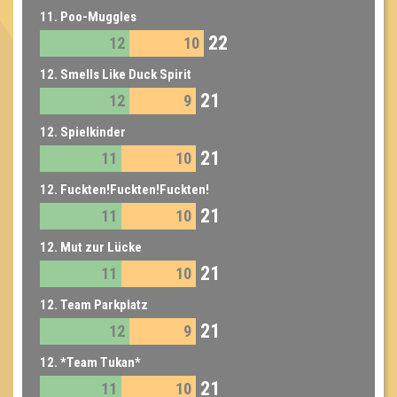
11. Poo-Muggles
22
12
10
12. Smells Like Duck Spirit
21
12
9
12. Spielkinder
21
11
10
12. Fuckten!Fuckten!Fuckten!
21
11
10
12. Mut zur Lücke
21
11
10
12. Team Parkplatz
21
12
9
12. *Team Tukan*
21
11
10