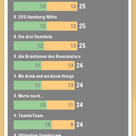
25
13
12
8. UVG Hamburg-Mitte
25
13
12
8. Die drei Semikola
25
12
13
9. die Bräutinnen des Reanimators
24
11
13
9. We drink and we know things
24
11
13
9. Warte noch...
24
13
11
9. TeamInTeam
24
15
9
9. Ultimative Spielecrew