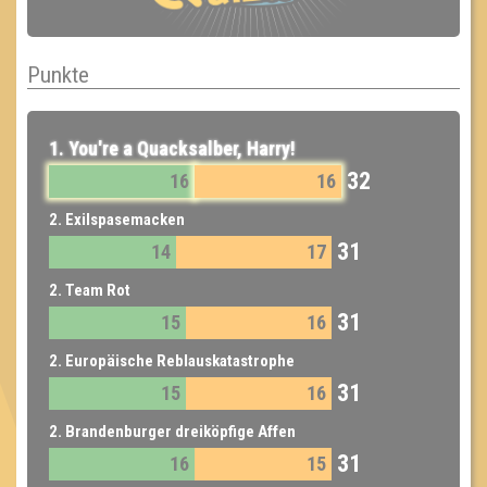
Punkte
1. You're a Quacksalber, Harry!
32
16
16
2. Exilspasemacken
31
14
17
2. Team Rot
31
15
16
2. Europäische Reblauskatastrophe
31
15
16
2. Brandenburger dreiköpfige Affen
31
16
15