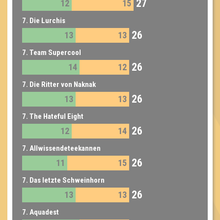
27
12
15
7. Die Lurchis
26
13
13
7. Team Supercool
26
14
12
7. Die Ritter von Naknak
26
13
13
7. The Hateful Eight
26
12
14
7. Allwissendeteekannen
26
11
15
7. Das letzte Schweinhorn
26
13
13
7. Aquadest