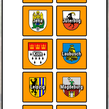
Jena
Jüterbog
Köln
Laubusch
Leipzig
Magdeburg