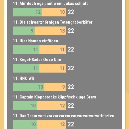
11. Mir doch egal, mit wem Lukas schläft
22
12
10
11. Die schwarzhörnigen Totengräberkäfer
22
9
13
11. Hier Namen einfügen
22
11
11
11. Kegel-Kader Ouzo Uno
22
11
11
11. HNO WG
22
13
9
11. Captain Kloppstocks klippfischkluge Crew
22
10
12
11. Das Team vom vorvorvorvorvorvorvorvorvorletzten
22
10
12
Mal