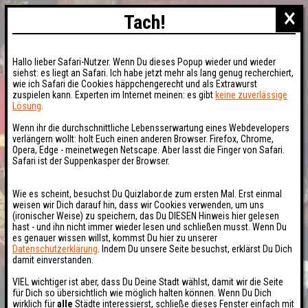
×
Tach!
Hallo lieber Safari-Nutzer. Wenn Du dieses Popup wieder und wieder
siehst: es liegt an Safari. Ich habe jetzt mehr als lang genug recherchiert,
wie ich Safari die Cookies häppchengerecht und als Extrawurst
zuspielen kann. Experten im Internet meinen: es gibt
keine zuverlässige
Lösung
.
Wenn ihr die durchschnittliche Lebensserwartung eines Webdevelopers
verlängern wollt: holt Euch einen anderen Browser. Firefox, Chrome,
Opera, Edge - meinetwegen Netscape. Aber lasst die Finger von Safari.
Safari ist der Suppenkasper der Browser.
Wie es scheint, besuchst Du Quizlabor.de zum ersten Mal. Erst einmal
weisen wir Dich darauf hin, dass wir Cookies verwenden, um uns
(ironischer Weise) zu speichern, das Du DIESEN Hinweis hier gelesen
hast - und ihn nicht immer wieder lesen und schließen musst. Wenn Du
es genauer wissen willst, kommst Du hier zu unserer
Datenschutzerklärung
. Indem Du unsere Seite besuchst, erklärst Du Dich
damit einverstanden.
VIEL wichtiger ist aber, dass Du Deine Stadt wählst, damit wir die Seite
für Dich so übersichtlich wie möglich halten können. Wenn Du Dich
wirklich für
alle
Städte interessierst, schließe dieses Fenster einfach mit