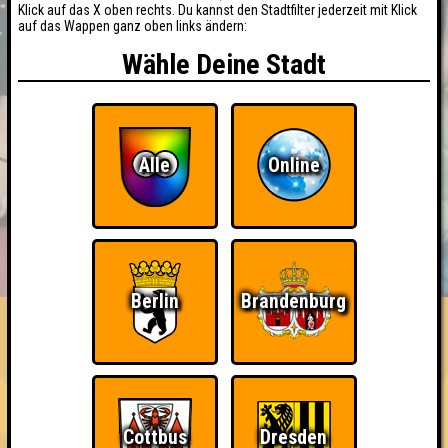
Klick auf das X oben rechts. Du kannst den Stadtfilter jederzeit mit Klick
auf das Wappen ganz oben links ändern:
Wähle Deine Stadt
Alle
Online
BUCHEN
RESERVIERUNG
HIGHSCORE
EVENTS
ÜBER UNS
FAQ
Berlin
Brandenburg
«
»
SOUNDCHECK No. 6 // Cottbus
Das Musikquiz · 09.06.2022 · Prima Wetter
Info
Punkte
Angemeldete Teams
Cottbus
Dresden