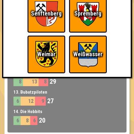
44
11
16
17
Senftenberg
Spremberg
9. Bräin Adams
41
13
14
14
10. Urinstinkt
35
12
11
12
11. James Blunt Fanclub
Weimar
Weißwasser
32
10
11
11
12. Die Quizzlybears
29
8
13
8
13. Bubatzpiloten
27
6
12
9
14. Die Hobbits
20
6
8
6