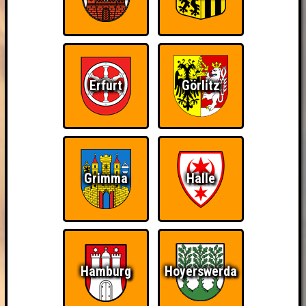
Erfurt
Görlitz
Grimma
Halle
Hamburg
Hoyerswerda