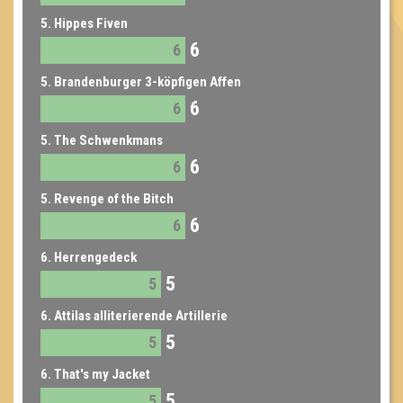
5. Hippes Fiven
6
6
5. Brandenburger 3-köpfigen Affen
6
6
5. The Schwenkmans
6
6
5. Revenge of the Bitch
6
6
6. Herrengedeck
5
5
6. Attilas alliterierende Artillerie
5
5
6. That's my Jacket
5
5