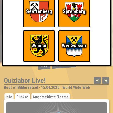
Senftenberg
Spremberg
Weimar
Weißwasser
BUCHEN
RESERVIERUNG
HIGHSCORE
EVENTS
ÜBER UNS
FAQ
«
»
Quizlabor Live!
Best of Bilderrätsel · 15.04.2020 · World Wide Web
Info
Punkte
Angemeldete Teams