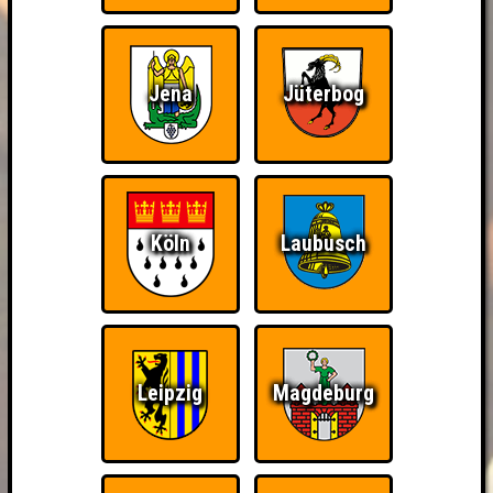
Jena
Jüterbog
Köln
Laubusch
Leipzig
Magdeburg