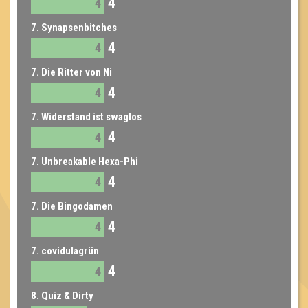
4
4
7. Synapsenbitches
4
4
7. Die Ritter von Ni
4
4
7. Widerstand ist swaglos
4
4
7. Unbreakable Hexa-Phi
4
4
7. Die Bingodamen
4
4
7. covidulagrün
4
4
8. Quiz & Dirty