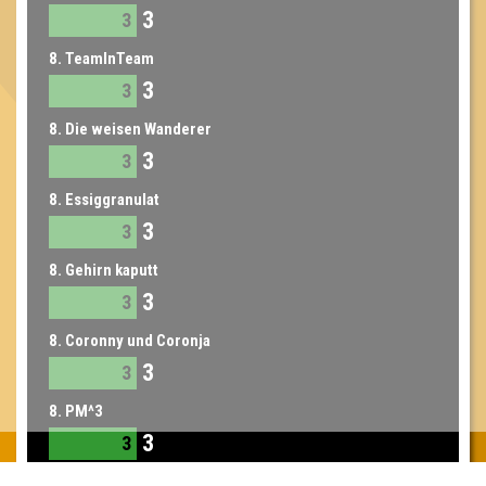
3
3
8. TeamInTeam
3
3
8. Die weisen Wanderer
3
3
8. Essiggranulat
3
3
8. Gehirn kaputt
3
3
8. Coronny und Coronja
3
3
8. PM^3
3
3
9. Die Hottentotten