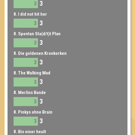
3
3
8. I did not hit her
3
3
8. Spontan Sta(d/t)t Plan
3
3
8. Die goldenen Kronkorken
3
3
8. The Walking Mad
3
3
8. Merlins Bande
3
3
8. Pinkys ohne Brain
3
3
8. Bis einer heult