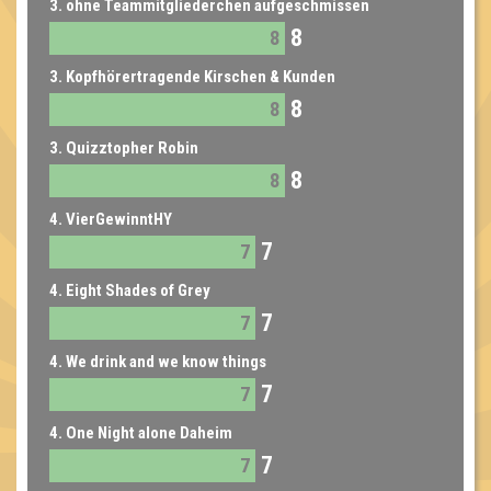
3. ohne Teammitgliederchen aufgeschmissen
8
8
3. Kopfhörertragende Kirschen & Kunden
8
8
3. Quizztopher Robin
8
8
4. VierGewinntHY
7
7
4. Eight Shades of Grey
7
7
4. We drink and we know things
7
7
4. One Night alone Daheim
7
7