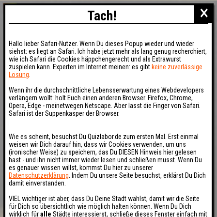
×
Tach!
Hallo lieber Safari-Nutzer. Wenn Du dieses Popup wieder und wieder
siehst: es liegt an Safari. Ich habe jetzt mehr als lang genug recherchiert,
wie ich Safari die Cookies häppchengerecht und als Extrawurst
zuspielen kann. Experten im Internet meinen: es gibt
keine zuverlässige
Lösung
.
Wenn ihr die durchschnittliche Lebensserwartung eines Webdevelopers
verlängern wollt: holt Euch einen anderen Browser. Firefox, Chrome,
Opera, Edge - meinetwegen Netscape. Aber lasst die Finger von Safari.
Safari ist der Suppenkasper der Browser.
Wie es scheint, besuchst Du Quizlabor.de zum ersten Mal. Erst einmal
weisen wir Dich darauf hin, dass wir Cookies verwenden, um uns
(ironischer Weise) zu speichern, das Du DIESEN Hinweis hier gelesen
hast - und ihn nicht immer wieder lesen und schließen musst. Wenn Du
es genauer wissen willst, kommst Du hier zu unserer
Datenschutzerklärung
. Indem Du unsere Seite besuchst, erklärst Du Dich
damit einverstanden.
VIEL wichtiger ist aber, dass Du Deine Stadt wählst, damit wir die Seite
für Dich so übersichtlich wie möglich halten können. Wenn Du Dich
wirklich für
alle
Städte interessierst, schließe dieses Fenster einfach mit