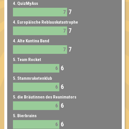
4. QuizMyAss
7
7
4. Europäische Reblauskatastrophe
7
7
4. Alte Kantina Band
7
7
5. Team Rocket
6
6
5. Stammraketenklub
6
6
5. die Bräutinnen des Reanimators
6
6
5. Bierbrains
6
6