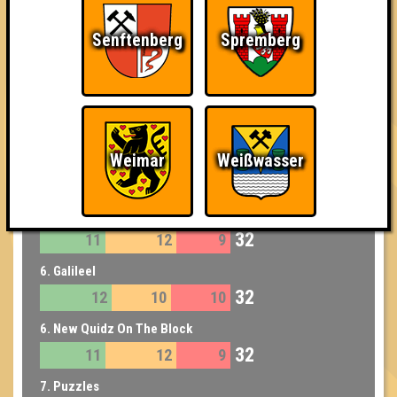
36
11
13
12
Senftenberg
Spremberg
4. Quiz&Dirty
36
12
12
12
4. Talk Nerdy To Me
36
13
13
10
5. Kneipirinhas
Weimar
Weißwasser
33
11
13
9
6. Globo Gym Purpur Cobras
32
11
12
9
6. Galileel
32
12
10
10
6. New Quidz On The Block
32
11
12
9
7. Puzzles