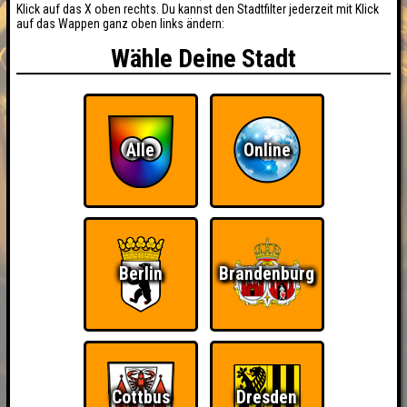
Klick auf das X oben rechts. Du kannst den Stadtfilter jederzeit mit Klick
auf das Wappen ganz oben links ändern:
Wähle Deine Stadt
Alle
Online
Berlin
Brandenburg
BUCHEN
Cottbus
Dresden
RESERVIERUNG