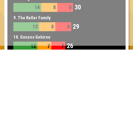
30
14
8
8
9. The Keller Family
29
13
8
8
10. Gonzos Gehirne
26
12
7
7
11. Der Klügere kippt nach
24
11
7
6
12. Team Billy
22
9
7
6
Inhaber & Geschäftsführer:
Georg Martin // Quizlabor
Sandower Straße 56