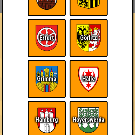
HIGHSCORE
EVENTS
ÜBER UNS
FAQ
«
»
Quizlabor Dresden #35
Erfurt
Görlitz
Die Quiz Boys! · 03.08.2022 · Citybeach
Info
Punkte
Angemeldete Teams
Grimma
Halle
Hamburg
Hoyerswerda
Punkte