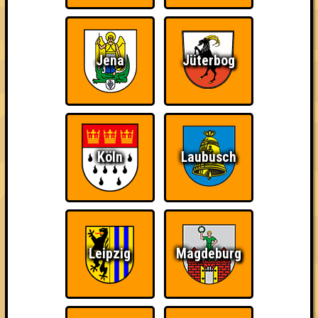
1. The Schwenkmans
40
14
14
12
Jena
Jüterbog
2. One Night in Autofill Passierschein A38
38
12
14
12
2. You're a Quizzard, Harry!
38
14
11
13
Köln
Laubusch
2. Am Arsch der Hölle
38
14
12
12
3. Rosis Rasselbande
37
11
13
13
Leipzig
Magdeburg
3. Halber Hahn
37
13
12
12
4. We drink and we know things