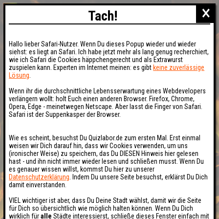
×
Tach!
Hallo lieber Safari-Nutzer. Wenn Du dieses Popup wieder und wieder
siehst: es liegt an Safari. Ich habe jetzt mehr als lang genug recherchiert,
wie ich Safari die Cookies häppchengerecht und als Extrawurst
zuspielen kann. Experten im Internet meinen: es gibt
keine zuverlässige
Lösung
.
Wenn ihr die durchschnittliche Lebensserwartung eines Webdevelopers
verlängern wollt: holt Euch einen anderen Browser. Firefox, Chrome,
Opera, Edge - meinetwegen Netscape. Aber lasst die Finger von Safari.
Safari ist der Suppenkasper der Browser.
Wie es scheint, besuchst Du Quizlabor.de zum ersten Mal. Erst einmal
weisen wir Dich darauf hin, dass wir Cookies verwenden, um uns
(ironischer Weise) zu speichern, das Du DIESEN Hinweis hier gelesen
hast - und ihn nicht immer wieder lesen und schließen musst. Wenn Du
es genauer wissen willst, kommst Du hier zu unserer
Datenschutzerklärung
. Indem Du unsere Seite besuchst, erklärst Du Dich
damit einverstanden.
VIEL wichtiger ist aber, dass Du Deine Stadt wählst, damit wir die Seite
für Dich so übersichtlich wie möglich halten können. Wenn Du Dich
wirklich für
alle
Städte interessierst, schließe dieses Fenster einfach mit