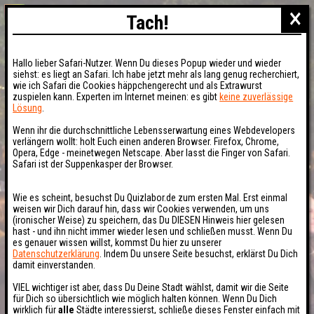
×
Tach!
Hallo lieber Safari-Nutzer. Wenn Du dieses Popup wieder und wieder
siehst: es liegt an Safari. Ich habe jetzt mehr als lang genug recherchiert,
wie ich Safari die Cookies häppchengerecht und als Extrawurst
zuspielen kann. Experten im Internet meinen: es gibt
keine zuverlässige
Lösung
.
Wenn ihr die durchschnittliche Lebensserwartung eines Webdevelopers
verlängern wollt: holt Euch einen anderen Browser. Firefox, Chrome,
Opera, Edge - meinetwegen Netscape. Aber lasst die Finger von Safari.
Safari ist der Suppenkasper der Browser.
Wie es scheint, besuchst Du Quizlabor.de zum ersten Mal. Erst einmal
weisen wir Dich darauf hin, dass wir Cookies verwenden, um uns
(ironischer Weise) zu speichern, das Du DIESEN Hinweis hier gelesen
hast - und ihn nicht immer wieder lesen und schließen musst. Wenn Du
es genauer wissen willst, kommst Du hier zu unserer
Datenschutzerklärung
. Indem Du unsere Seite besuchst, erklärst Du Dich
damit einverstanden.
VIEL wichtiger ist aber, dass Du Deine Stadt wählst, damit wir die Seite
für Dich so übersichtlich wie möglich halten können. Wenn Du Dich
wirklich für
alle
Städte interessierst, schließe dieses Fenster einfach mit