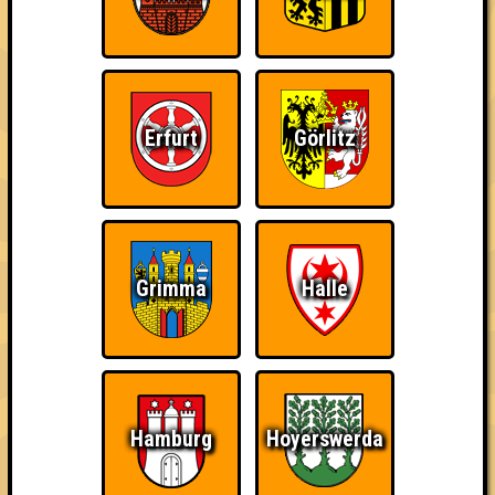
Info
Punkte
Angemeldete Teams
Erfurt
Görlitz
Grimma
Halle
Punkte
1. The Walking Mad
41
15
12
14
Hamburg
Hoyerswerda
2. That's my Jacket
40
15
12
13