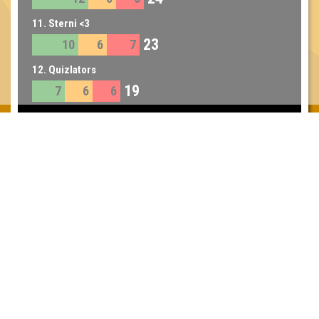
11. Sterni <3
23
10
6
7
12. Quizlators
19
7
6
6
Inhaber & Geschäftsführer:
Georg Martin // Quizlabor
Sandower Straße 56
03046 Cottbus
info@quizlabor.de
Impressum:
Impressum
Datenschutz:
Datenschutzerklärung
Facebook:
https://www.facebook.com/quizlabor