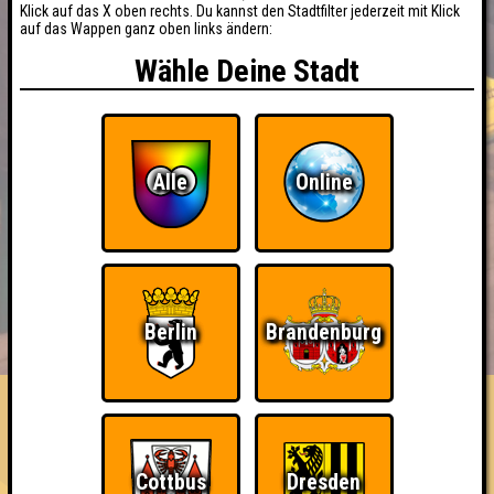
Klick auf das X oben rechts. Du kannst den Stadtfilter jederzeit mit Klick
auf das Wappen ganz oben links ändern:
Wähle Deine Stadt
Alle
Online
BUCHEN
RESERVIERUNG
HIGHSCORE
Berlin
Brandenburg
EVENTS
ÜBER UNS
FAQ
«
»
Seitenquiz Leipzig #89,5
Das Ersti-Quiz! (Freier Eintritt) · 11.10.2018 · StuK Leipzig
Cottbus
Dresden