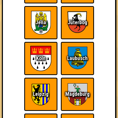
3. Die perforierten Pufflolsterfolien
39
15
12
12
Jena
Jüterbog
3. Die e^(i*pi)+1en
39
15
12
12
3. YellowPillsonPurpleHills
39
16
11
12
3. Rinnzekete
Köln
Laubusch
39
14
13
12
4. Seitensprung
38
16
13
9
5. Die dreiköpfigen Affen
Leipzig
Magdeburg
36
15
9
12
6. Nerdbits
34
14
9
11