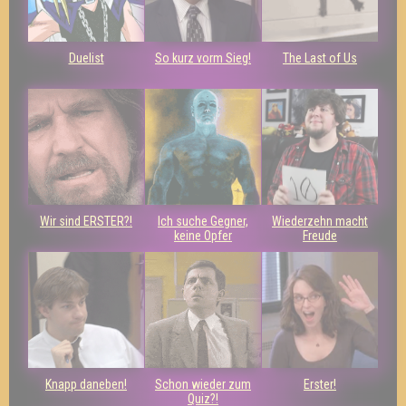
Duelist
So kurz vorm Sieg!
The Last of Us
Wir sind ERSTER?!
Ich suche Gegner,
Wiederzehn macht
keine Opfer
Freude
Knapp daneben!
Schon wieder zum
Erster!
Quiz?!