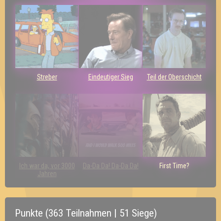
Streber
Eindeutiger Sieg
Teil der Oberschicht
Ich war da, vor 3000
Da-Da Da! Da-Da Da!
First Time?
Jahren
Punkte (363 Teilnahmen | 51 Siege)