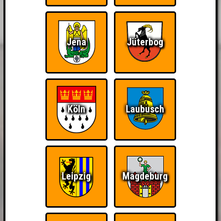
Jena
Jüterbog
Köln
Laubusch
Leipzig
Magdeburg