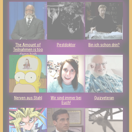
The Amount of
Pestdoktor
Bin ich schon drin?
Teilnahmen is too
damn high
Nerven aus Stahl
Wir sind immer bei
Quizveteran
Euch!