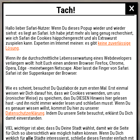
×
Tach!
Hallo lieber Safari-Nutzer. Wenn Du dieses Popup wieder und wieder
siehst: es liegt an Safari. Ich habe jetzt mehr als lang genug recherchiert,
wie ich Safari die Cookies häppchengerecht und als Extrawurst
zuspielen kann. Experten im Internet meinen: es gibt
keine zuverlässige
Lösung
.
Wenn ihr die durchschnittliche Lebensserwartung eines Webdevelopers
verlängern wollt: holt Euch einen anderen Browser. Firefox, Chrome,
Opera, Edge - meinetwegen Netscape. Aber lasst die Finger von Safari.
Safari ist der Suppenkasper der Browser.
Wie es scheint, besuchst Du Quizlabor.de zum ersten Mal. Erst einmal
weisen wir Dich darauf hin, dass wir Cookies verwenden, um uns
(ironischer Weise) zu speichern, das Du DIESEN Hinweis hier gelesen
hast - und ihn nicht immer wieder lesen und schließen musst. Wenn Du
es genauer wissen willst, kommst Du hier zu unserer
Datenschutzerklärung
. Indem Du unsere Seite besuchst, erklärst Du Dich
damit einverstanden.
VIEL wichtiger ist aber, dass Du Deine Stadt wählst, damit wir die Seite
für Dich so übersichtlich wie möglich halten können. Wenn Du Dich
wirklich für
alle
Städte interessierst, schließe dieses Fenster einfach mit