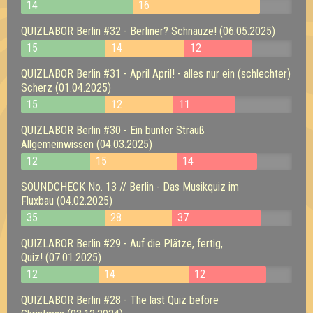
14
16
QUIZLABOR Berlin #32 - Berliner? Schnauze! (06.05.2025)
15
14
12
QUIZLABOR Berlin #31 - April April! - alles nur ein (schlechter)
Scherz (01.04.2025)
15
12
11
QUIZLABOR Berlin #30 - Ein bunter Strauß
Allgemeinwissen (04.03.2025)
12
15
14
SOUNDCHECK No. 13 // Berlin - Das Musikquiz im
Fluxbau (04.02.2025)
35
28
37
QUIZLABOR Berlin #29 - Auf die Plätze, fertig,
Quiz! (07.01.2025)
12
14
12
QUIZLABOR Berlin #28 - The last Quiz before