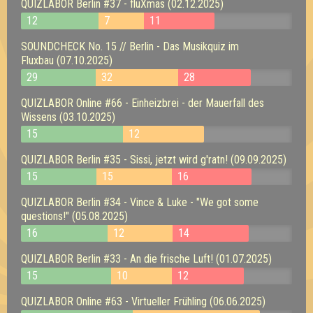
QUIZLABOR Berlin #37 - fluXmas (02.12.2025)
12
7
11
SOUNDCHECK No. 15 // Berlin - Das Musikquiz im
Fluxbau (07.10.2025)
29
32
28
QUIZLABOR Online #66 - Einheizbrei - der Mauerfall des
Wissens (03.10.2025)
15
12
QUIZLABOR Berlin #35 - Sissi, jetzt wird g'ratn! (09.09.2025)
15
15
16
QUIZLABOR Berlin #34 - Vince & Luke - "We got some
questions!" (05.08.2025)
16
12
14
QUIZLABOR Berlin #33 - An die frische Luft! (01.07.2025)
15
10
12
QUIZLABOR Online #63 - Virtueller Frühling (06.06.2025)