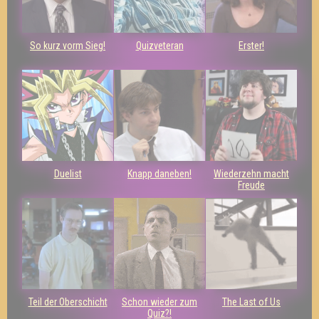
So kurz vorm Sieg!
Quizveteran
Erster!
Duelist
Knapp daneben!
Wiederzehn macht
Freude
Teil der Oberschicht
Schon wieder zum
The Last of Us
Quiz?!