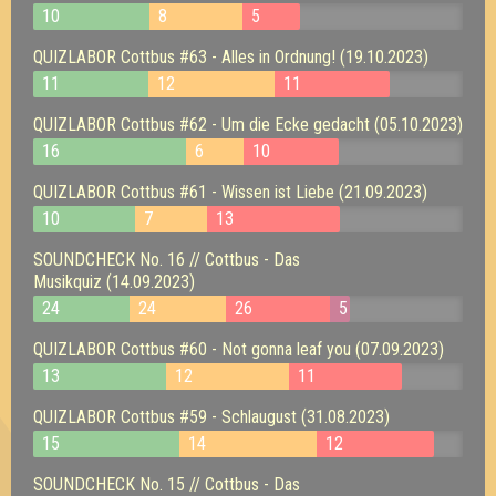
10
8
5
QUIZLABOR Cottbus #63 - Alles in Ordnung! (19.10.2023)
11
12
11
QUIZLABOR Cottbus #62 - Um die Ecke gedacht (05.10.2023)
16
6
10
QUIZLABOR Cottbus #61 - Wissen ist Liebe (21.09.2023)
10
7
13
SOUNDCHECK No. 16 // Cottbus - Das
Musikquiz (14.09.2023)
24
24
26
5
QUIZLABOR Cottbus #60 - Not gonna leaf you (07.09.2023)
13
12
11
QUIZLABOR Cottbus #59 - Schlaugust (31.08.2023)
15
14
12
SOUNDCHECK No. 15 // Cottbus - Das