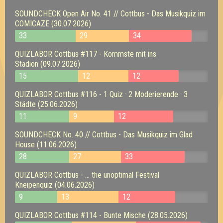
SOUNDCHECK Open Air No. 41 // Cottbus - Das Musikquiz im
COMICAZE (30.07.2026)
33
29
34
QUIZLABOR Cottbus #117 - Kommste mit ins
Stadion (09.07.2026)
15
12
12
QUIZLABOR Cottbus #116 - 1 Quiz · 2 Moderierende · 3
Städte (25.06.2026)
11
9
12
SOUNDCHECK No. 40 // Cottbus - Das Musikquiz im Glad
House (11.06.2026)
28
27
33
QUIZLABOR Cottbus - ... the unoptimal Festival
Kneipenquiz (04.06.2026)
9
13
12
QUIZLABOR Cottbus #114 - Bunte Mische (28.05.2026)