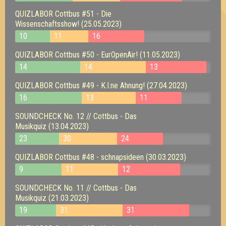
QUIZLABOR Cottbus #51 - Die
Wissenschaftsshow! (25.05.2023)
10
11
16
QUIZLABOR Cottbus #50 - EurOpenAir! (11.05.2023)
14
14
13
QUIZLABOR Cottbus #49 - K.I.ne Ahnung! (27.04.2023)
16
13
11
SOUNDCHECK No. 12 // Cottbus - Das
Musikquiz (13.04.2023)
23
30
24
QUIZLABOR Cottbus #48 - schnapsideen (30.03.2023)
9
11
12
SOUNDCHECK No. 11 // Cottbus - Das
Musikquiz (21.03.2023)
19
31
31