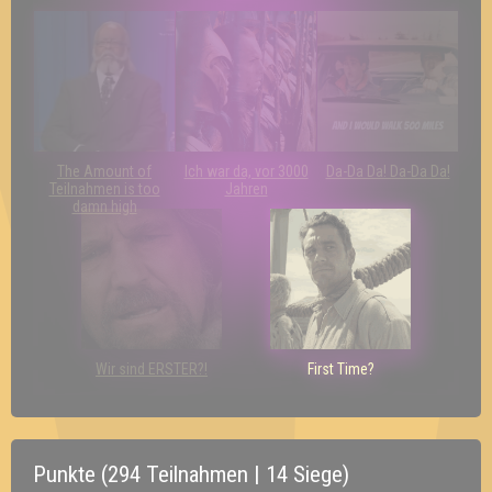
The Amount of
Ich war da, vor 3000
Da-Da Da! Da-Da Da!
Teilnahmen is too
Jahren
damn high
Wir sind ERSTER?!
First Time?
Punkte (294 Teilnahmen | 14 Siege)