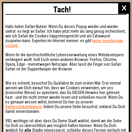
×
Tach!
Hallo lieber Safari-Nutzer. Wenn Du dieses Popup wieder und wieder
siehst: es liegt an Safari. Ich habe jetzt mehr als lang genug recherchiert,
wie ich Safari die Cookies häppchengerecht und als Extrawurst
zuspielen kann. Experten im Internet meinen: es gibt
keine zuverlässige
Lösung
.
Wenn ihr die durchschnittliche Lebensserwartung eines Webdevelopers
verlängern wollt: holt Euch einen anderen Browser. Firefox, Chrome,
Opera, Edge - meinetwegen Netscape. Aber lasst die Finger von Safari.
Safari ist der Suppenkasper der Browser.
Wie es scheint, besuchst Du Quizlabor.de zum ersten Mal. Erst einmal
weisen wir Dich darauf hin, dass wir Cookies verwenden, um uns
(ironischer Weise) zu speichern, das Du DIESEN Hinweis hier gelesen
hast - und ihn nicht immer wieder lesen und schließen musst. Wenn Du
es genauer wissen willst, kommst Du hier zu unserer
Datenschutzerklärung
. Indem Du unsere Seite besuchst, erklärst Du Dich
damit einverstanden.
VIEL wichtiger ist aber, dass Du Deine Stadt wählst, damit wir die Seite
für Dich so übersichtlich wie möglich halten können. Wenn Du Dich
wirklich für
alle
Städte interessierst, schließe dieses Fenster einfach mit