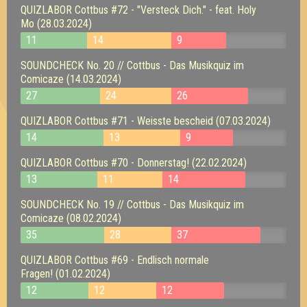
QUIZLABOR Cottbus #72 - "Versteck Dich." - feat. Holy
Mo (28.03.2024)
11
14
9
SOUNDCHECK No. 20 // Cottbus - Das Musikquiz im
Comicaze (14.03.2024)
27
24
26
QUIZLABOR Cottbus #71 - Weisste bescheid (07.03.2024)
14
13
9
QUIZLABOR Cottbus #70 - Donnerstag! (22.02.2024)
13
11
14
SOUNDCHECK No. 19 // Cottbus - Das Musikquiz im
Comicaze (08.02.2024)
35
28
37
QUIZLABOR Cottbus #69 - Endlisch normale
Fragen! (01.02.2024)
12
12
12