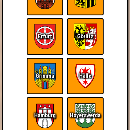
Erfurt
Görlitz
Grimma
Halle
Hamburg
Hoyerswerda