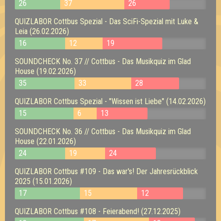
26
37
26
QUIZLABOR Cottbus Spezial - Das SciFi-Spezial mit Luke &
Leia (26.02.2026)
16
12
19
SOUNDCHECK No. 37 // Cottbus - Das Musikquiz im Glad
House (19.02.2026)
35
33
28
QUIZLABOR Cottbus Spezial - "Wissen ist Liebe" (14.02.2026)
15
6
13
SOUNDCHECK No. 36 // Cottbus - Das Musikquiz im Glad
House (22.01.2026)
24
19
24
QUIZLABOR Cottbus #109 - Das war's! Der Jahresrückblick
2025 (15.01.2026)
17
15
12
QUIZLABOR Cottbus #108 - Feierabend! (27.12.2025)