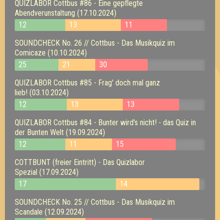
QUIZLABOR Cottbus #86 - Eine gepflegte
Abendverunstaltung (17.10.2024)
12
13
11
SOUNDCHECK No. 26 // Cottbus - Das Musikquiz im
Comicaze (10.10.2024)
25
21
30
QUIZLABOR Cottbus #85 - Frag' doch mal ganz
lieb! (03.10.2024)
12
13
13
QUIZLABOR Cottbus #84 - Bunter wird's nicht! - das Quiz in
der Bunten Welt (19.09.2024)
12
11
15
COTTBUNT (freier Eintritt) - Das Quizlabor
Spezial (17.09.2024)
17
14
SOUNDCHECK No. 25 // Cottbus - Das Musikquiz im
Scandale (12.09.2024)