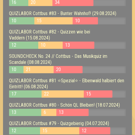
16
20
34
QUIZLABOR Cottbus #83 - Bunter Wahnhof! (29.08.2024)
10
15
10
QUIZLABOR Cottbus #82 - Quizzen wie bei
Vaddern (15.08.2024)
12
10
13
SOUNDCHECK No. 24 // Cottbus - Das Musikquiz im
Scandale (08.08.2024)
10
21
20
QUIZLABOR Cottbus #81 ⭐Spezial⭐ - Elbenwald halbiert den
Eintritt! (06.08.2024)
17
22
15
QUIZLABOR Cottbus #80 - Schön QL Bleiben! (18.07.2024)
13
6
13
QUIZLABOR Cottbus #79 - Quizgebierig (04.07.2024)
12
15
12