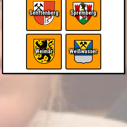
Senftenberg
Spremberg
Weimar
Weißwasser