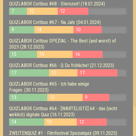
QUIZLABOR Cottbus #68 - Sternzeit! (18.01.2024)
7
12
12
QUIZLABOR Cottbus #67 - Na Jahr (04.01.2024)
9
14
10
QUIZLABOR Cottbus SPEZIAL - The Best (and worst) of
2023 (28.12.2023)
15
19
16
QUIZLABOR Cottbus #66 - Q Du fröhliche! (21.12.2023)
17
12
17
QUIZLABOR Cottbus #65 - Ich habe einige
Fragen. (30.11.2023)
13
12
9
QUIZLABOR Cottbus #64 - [WARTELISTE] 64 - das (nicht
wirklich) digitale Quiz (16.11.2023)
14
13
12
ZWEITENQUIZ #1 - Filmfestival Spezialquiz (09.11.2023)