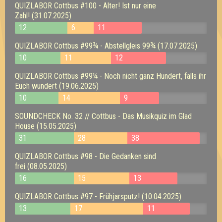
QUIZLABOR Cottbus #100 - Alter! Ist nur eine
Zahl! (31.07.2025)
12
6
11
QUIZLABOR Cottbus #99¾ - Abstellgleis 99¾ (17.07.2025)
10
11
12
QUIZLABOR Cottbus #99¼ - Noch nicht ganz Hundert, falls ihr
Euch wundert (19.06.2025)
10
14
9
SOUNDCHECK No. 32 // Cottbus - Das Musikquiz im Glad
House (15.05.2025)
31
28
38
QUIZLABOR Cottbus #98 - Die Gedanken sind
frei (08.05.2025)
16
15
13
QUIZLABOR Cottbus #97 - Frühjarsputz! (10.04.2025)
13
17
11