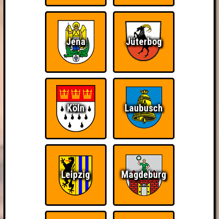
Jena
Jüterbog
Köln
Laubusch
Leipzig
Magdeburg