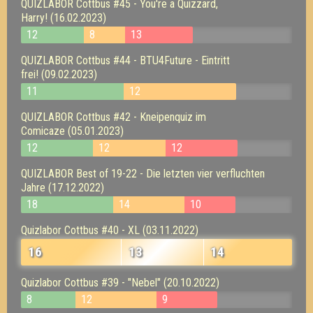
QUIZLABOR Cottbus #45 - You're a Quizzard,
Harry! (16.02.2023)
12
8
13
QUIZLABOR Cottbus #44 - BTU4Future - Eintritt
frei! (09.02.2023)
11
12
QUIZLABOR Cottbus #42 - Kneipenquiz im
Comicaze (05.01.2023)
12
12
12
QUIZLABOR Best of 19-22 - Die letzten vier verfluchten
Jahre (17.12.2022)
18
14
10
Quizlabor Cottbus #40 - XL (03.11.2022)
16
13
14
Quizlabor Cottbus #39 - "Nebel" (20.10.2022)
8
12
9