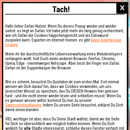
×
Tach!
Hallo lieber Safari-Nutzer. Wenn Du dieses Popup wieder und wieder
siehst: es liegt an Safari. Ich habe jetzt mehr als lang genug recherchiert,
wie ich Safari die Cookies häppchengerecht und als Extrawurst
zuspielen kann. Experten im Internet meinen: es gibt
keine zuverlässige
Lösung
.
Wenn ihr die durchschnittliche Lebensserwartung eines Webdevelopers
verlängern wollt: holt Euch einen anderen Browser. Firefox, Chrome,
Opera, Edge - meinetwegen Netscape. Aber lasst die Finger von Safari.
Safari ist der Suppenkasper der Browser.
Wie es scheint, besuchst Du Quizlabor.de zum ersten Mal. Erst einmal
weisen wir Dich darauf hin, dass wir Cookies verwenden, um uns
(ironischer Weise) zu speichern, das Du DIESEN Hinweis hier gelesen
hast - und ihn nicht immer wieder lesen und schließen musst. Wenn Du
es genauer wissen willst, kommst Du hier zu unserer
Datenschutzerklärung
. Indem Du unsere Seite besuchst, erklärst Du Dich
damit einverstanden.
VIEL wichtiger ist aber, dass Du Deine Stadt wählst, damit wir die Seite
für Dich so übersichtlich wie möglich halten können. Wenn Du Dich
wirklich für
alle
Städte interessierst, schließe dieses Fenster einfach mit