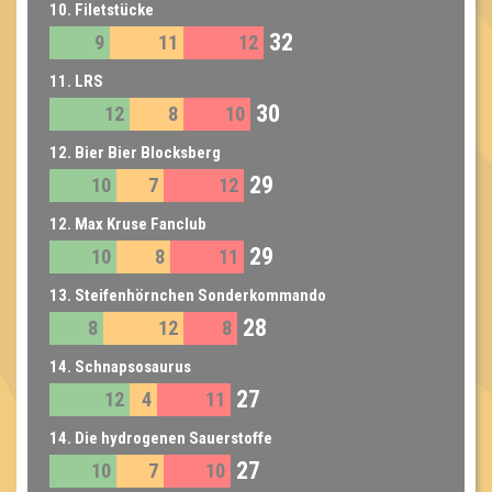
10. Filetstücke
32
9
11
12
11. LRS
30
12
8
10
12. Bier Bier Blocksberg
29
10
7
12
12. Max Kruse Fanclub
29
10
8
11
13. Steifenhörnchen Sonderkommando
28
8
12
8
14. Schnapsosaurus
27
12
4
11
14. Die hydrogenen Sauerstoffe
27
10
7
10