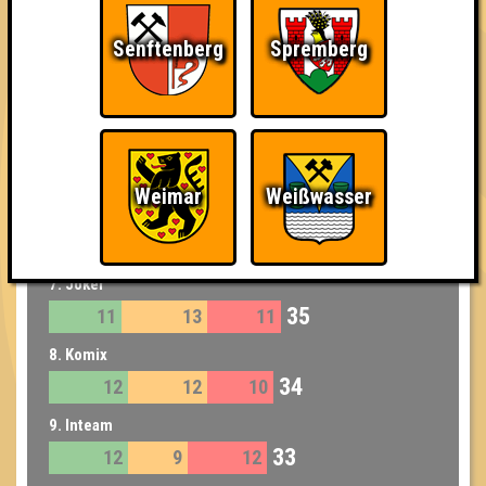
5. Die Lurchis
37
13
12
12
Senftenberg
Spremberg
5. Hufflepuff
37
13
12
12
6. Kein Baguette zum Raclette
36
13
10
13
Weimar
Weißwasser
6. SC Rotum 89
36
12
12
12
7. Joker
35
11
13
11
8. Komix
34
12
12
10
9. Inteam
33
12
9
12