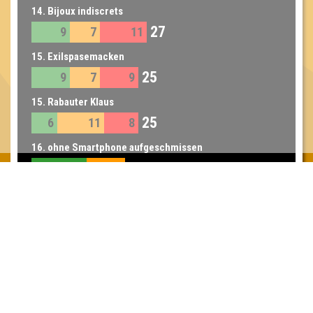
14. Bijoux indiscrets
27
9
7
11
15. Exilspasemacken
25
9
7
9
15. Rabauter Klaus
25
6
11
8
16. ohne Smartphone aufgeschmissen
22
13
9
17. Bazinga
21
5
9
7
18. Die durstigen Drei
20
7
8
5