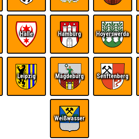
Halle
Hamburg
Hoyerswerda
Leipzig
Magdeburg
Senftenberg
Weißwasser