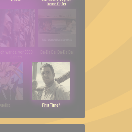
keine Opfer
Ich war da, vor 3000
Da-Da Da! Da-Da Da!
Jahren
Duelist
First Time?