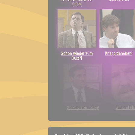
Euch!
Schon wieder zum
Knapp daneben!
Quiz?!
So kurz vorm Sieg!
Wir sind E