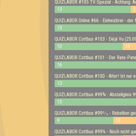
QUIZLABOR #105 TV-Spezial - Achtung: A
13
1
QUIZLABOR Online #66 - Einheizbrei - der 
13
QUIZLABOR Cottbus #103 - Déjà Vu (25.0
10
13
QUIZLABOR Cottbus #101 - Der Rate-Pate
16
QUIZLABOR Cottbus #100 - Alter! Ist nur e
13
QUIZLABOR Cottbus #99¾ - Abstellgleis 9
13
QUIZLABOR Cottbus #99²⁄₄ - Rebellion geg
9
12
QUIZLABOR Cottbus #99¼ - Noch nicht ganz