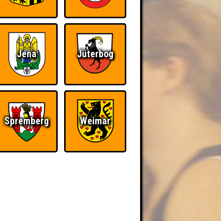
Jena
Jüterbog
Spremberg
Weimar