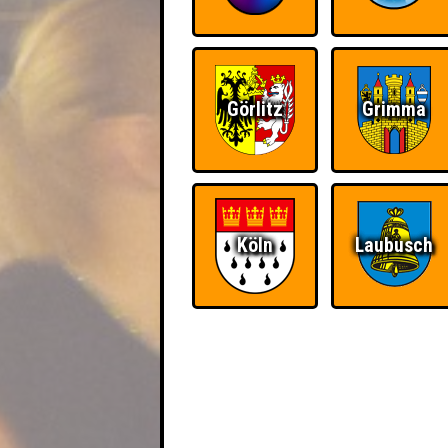
Görlitz
Grimma
Köln
Laubusch