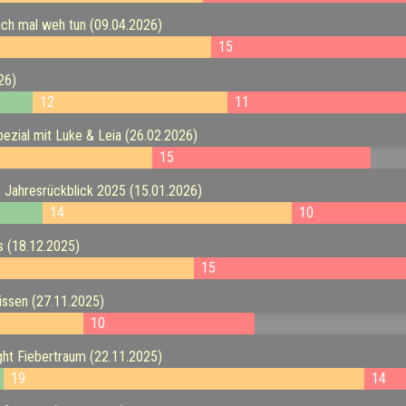
ch mal weh tun (09.04.2026)
15
26)
12
11
ezial mit Luke & Leia (26.02.2026)
15
 Jahresrückblick 2025 (15.01.2026)
14
10
 (18.12.2025)
15
ssen (27.11.2025)
10
ht Fiebertraum (22.11.2025)
19
14