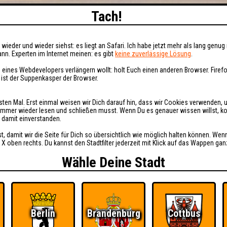
Tach!
wieder und wieder siehst: es liegt an Safari. Ich habe jetzt mehr als lang genug 
nn. Experten im Internet meinen: es gibt
keine zuverlässige Lösung
.
 eines Webdevelopers verlängern wollt: holt Euch einen anderen Browser. Fire
i ist der Suppenkasper der Browser.
sten Mal. Erst einmal weisen wir Dich darauf hin, dass wir Cookies verwenden, 
t immer wieder lesen und schließen musst. Wenn Du es genauer wissen willst, 
h damit einverstanden.
st, damit wir die Seite für Dich so übersichtlich wie möglich halten können. Wen
 X oben rechts. Du kannst den Stadtfilter jederzeit mit Klick auf das Wappen gan
Wähle Deine Stadt
Berlin
Brandenburg
Cottbus