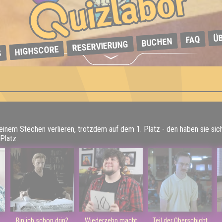
Ü
FAQ
BUCHEN
RESERVIERUNG
HIGHSCORE
S
 einem Stechen verlieren, trotzdem auf dem 1. Platz - den haben sie sic
Platz.
Bin ich schon drin?
Wiederzehn macht
Teil der Oberschicht