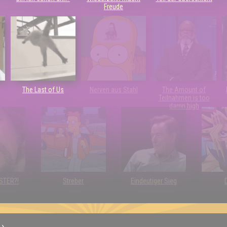
Freude
The Last of Us
Nerven aus Stahl
The Amount of
Teilnahmen is too
damn high
RSTER?!
Streber
Eindeutiger Sieg