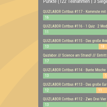
Punkte (122 Teilnahmen | 3 Sieg
QUIZLABOR Cottbus #117 - Kommste mit in
16
QUIZLABOR Cottbus #116 - 1 Quiz · 2 Mode
11
QUIZLABOR Cottbus #115 - Das große Anim
13
18
Quizlabor /// Science am Strand! /// Eintri
17
QUIZLABOR Cottbus #114 - Bunte Mische 
13
1
QUIZLABOR Cottbus #113 - Das große Euro
12
11
QUIZLABOR Cottbus #112 - Zwo Drei Vier 
13