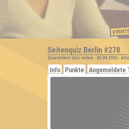
EVENT
Seitenquiz Berlin #278
Quarantäne Quiz online · 02.04.2020 · Alt
Info
Punkte
Angemeldete 