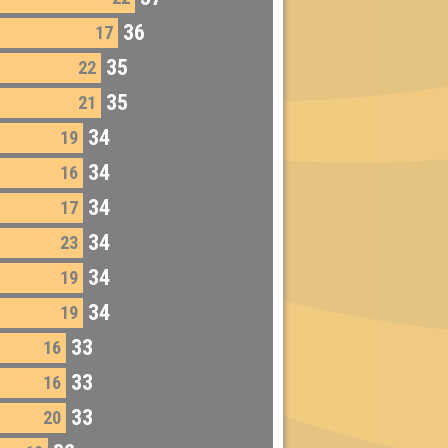
36
17
35
22
35
21
34
19
34
16
34
17
34
23
34
19
34
19
33
16
33
16
33
20