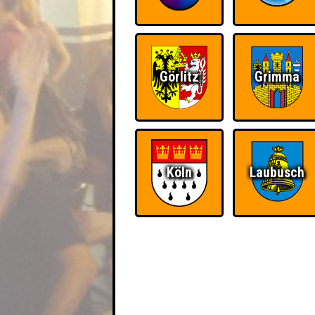
Görlitz
Grimma
Köln
Laubusch