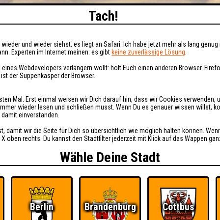
Tach!
wieder und wieder siehst: es liegt an Safari. Ich habe jetzt mehr als lang genug 
nn. Experten im Internet meinen: es gibt
keine zuverlässige Lösung
.
 eines Webdevelopers verlängern wollt: holt Euch einen anderen Browser. Fire
i ist der Suppenkasper der Browser.
sten Mal. Erst einmal weisen wir Dich darauf hin, dass wir Cookies verwenden, 
t immer wieder lesen und schließen musst. Wenn Du es genauer wissen willst, 
h damit einverstanden.
st, damit wir die Seite für Dich so übersichtlich wie möglich halten können. Wen
 X oben rechts. Du kannst den Stadtfilter jederzeit mit Klick auf das Wappen gan
Wähle Deine Stadt
Berlin
Brandenburg
Cottbus