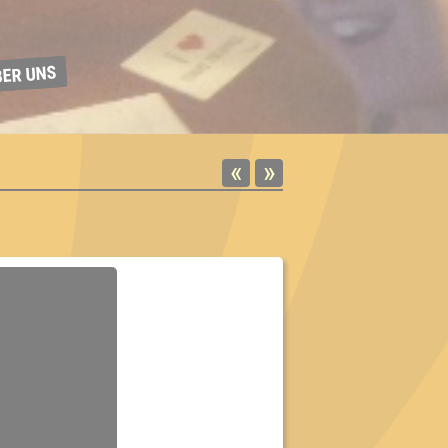
BER UNS
«
»