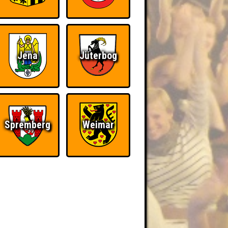
Jena
Jüterbog
Spremberg
Weimar