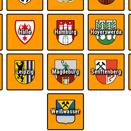
Halle
Hamburg
Hoyerswerda
Leipzig
Magdeburg
Senftenberg
Weißwasser