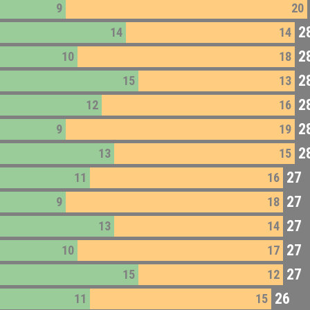
9
20
2
14
14
2
10
18
2
15
13
2
12
16
2
9
19
2
13
15
27
11
16
27
9
18
27
13
14
27
10
17
27
15
12
26
11
15