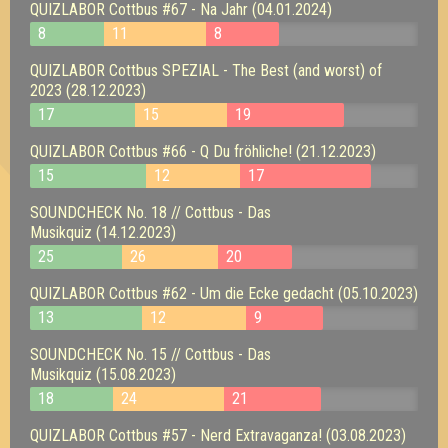
QUIZLABOR Cottbus #67 - Na Jahr (04.01.2024)
8
11
8
QUIZLABOR Cottbus SPEZIAL - The Best (and worst) of
2023 (28.12.2023)
17
15
19
QUIZLABOR Cottbus #66 - Q Du fröhliche! (21.12.2023)
15
12
17
SOUNDCHECK No. 18 // Cottbus - Das
Musikquiz (14.12.2023)
25
26
20
QUIZLABOR Cottbus #62 - Um die Ecke gedacht (05.10.2023)
13
12
9
SOUNDCHECK No. 15 // Cottbus - Das
Musikquiz (15.08.2023)
18
24
21
QUIZLABOR Cottbus #57 - Nerd Extravaganza! (03.08.2023)