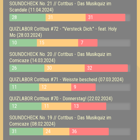
SOUNDCHECK No. 21 // Cottbus - Das Musikquiz im
Scandale (11.04.2024)
28
31
31
QUIZLABOR Cottbus #72 - "Versteck Dich." - feat. Holy
Mo (28.03.2024)
10
15
7
SOUNDCHECK No. 20 // Cottbus - Das Musikquiz im
Comicaze (14.03.2024)
26
30
32
QUIZLABOR Cottbus #71 - Weisste bescheid (07.03.2024)
11
12
9
QUIZLABOR Cottbus #70 - Donnerstag! (22.02.2024)
12
11
13
SOUNDCHECK No. 19 // Cottbus - Das Musikquiz im
Comicaze (08.02.2024)
31
24
36