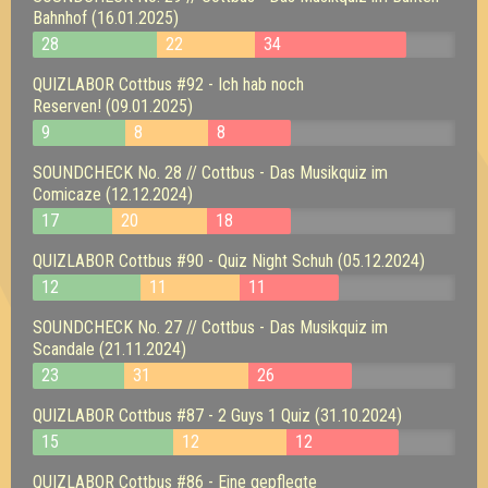
Bahnhof (16.01.2025)
28
22
34
QUIZLABOR Cottbus #92 - Ich hab noch
Reserven! (09.01.2025)
9
8
8
SOUNDCHECK No. 28 // Cottbus - Das Musikquiz im
Comicaze (12.12.2024)
17
20
18
QUIZLABOR Cottbus #90 - Quiz Night Schuh (05.12.2024)
12
11
11
SOUNDCHECK No. 27 // Cottbus - Das Musikquiz im
Scandale (21.11.2024)
23
31
26
QUIZLABOR Cottbus #87 - 2 Guys 1 Quiz (31.10.2024)
15
12
12
QUIZLABOR Cottbus #86 - Eine gepflegte