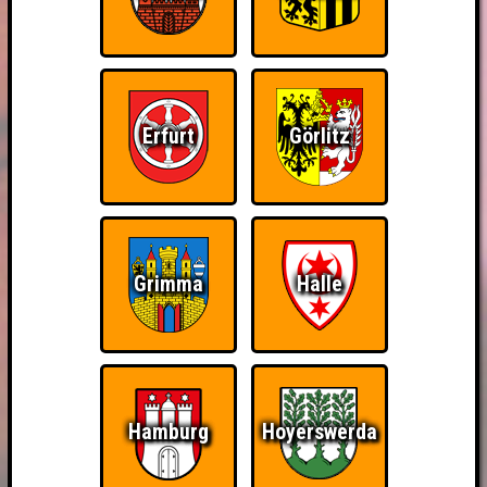
Erfurt
Görlitz
Grimma
Halle
Hamburg
Hoyerswerda