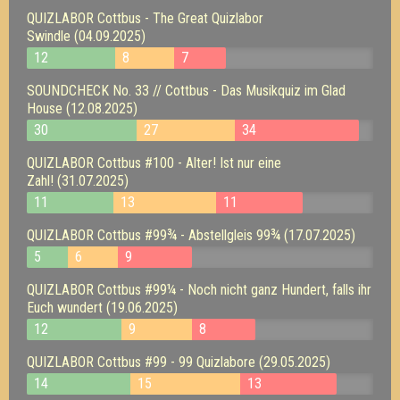
QUIZLABOR Cottbus - The Great Quizlabor
Swindle (04.09.2025)
12
8
7
SOUNDCHECK No. 33 // Cottbus - Das Musikquiz im Glad
House (12.08.2025)
30
27
34
QUIZLABOR Cottbus #100 - Alter! Ist nur eine
Zahl! (31.07.2025)
11
13
11
QUIZLABOR Cottbus #99¾ - Abstellgleis 99¾ (17.07.2025)
5
6
9
QUIZLABOR Cottbus #99¼ - Noch nicht ganz Hundert, falls ihr
Euch wundert (19.06.2025)
12
9
8
QUIZLABOR Cottbus #99 - 99 Quizlabore (29.05.2025)
14
15
13