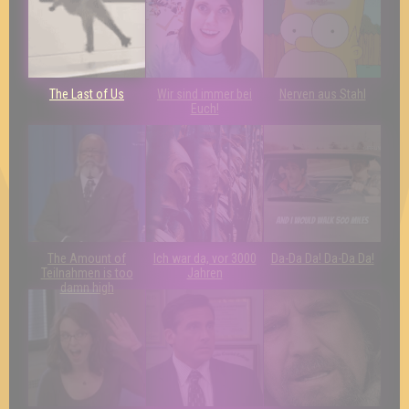
The Last of Us
Wir sind immer bei
Nerven aus Stahl
Euch!
The Amount of
Ich war da, vor 3000
Da-Da Da! Da-Da Da!
Teilnahmen is too
Jahren
damn high