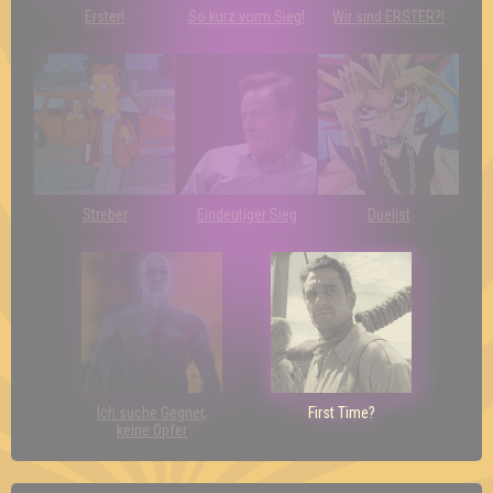
Erster!
So kurz vorm Sieg!
Wir sind ERSTER?!
Streber
Eindeutiger Sieg
Duelist
Ich suche Gegner,
First Time?
keine Opfer