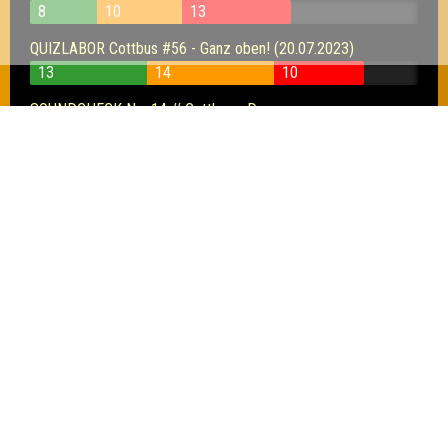
8
10
13
QUIZLABOR Cottbus #56 - Ganz oben! (20.07.2023)
13
14
10
SOUNDCHECK No. 14 // Cottbus - Das
Musikquiz (13.07.2023)
26
32
27
QUIZLABOR Cottbus #53 - Fipos feinste Fragen (15.06.2023)
12
12
12
SOUNDCHECK No. 13 // Cottbus - Das
Musikquiz (08.06.2023)
30
33
31
QUIZLABOR Cottbus #50 - EurOpenAir! (11.05.2023)
11
10
8
QUIZLABOR Cottbus #49 - K.I.ne Ahnung! (27.04.2023)
9
12
11