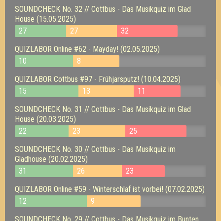
SOUNDCHECK No. 32 // Cottbus - Das Musikquiz im Glad
House (15.05.2025)
27
27
32
QUIZLABOR Online #62 - Mayday! (02.05.2025)
10
8
QUIZLABOR Cottbus #97 - Frühjarsputz! (10.04.2025)
15
13
11
SOUNDCHECK No. 31 // Cottbus - Das Musikquiz im Glad
House (20.03.2025)
22
23
25
SOUNDCHECK No. 30 // Cottbus - Das Musikquiz im
Gladhouse (20.02.2025)
31
26
23
QUIZLABOR Online #59 - Winterschlaf ist vorbei! (07.02.2025)
12
9
SOUNDCHECK No. 29 // Cottbus - Das Musikquiz im Bunten