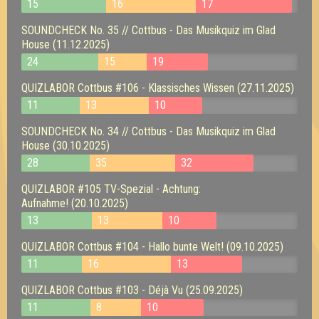
15
16
17
SOUNDCHECK No. 35 // Cottbus - Das Musikquiz im Glad
House (11.12.2025)
24
15
19
QUIZLABOR Cottbus #106 - Klassisches Wissen (27.11.2025)
11
13
10
SOUNDCHECK No. 34 // Cottbus - Das Musikquiz im Glad
House (30.10.2025)
28
35
32
QUIZLABOR #105 TV-Spezial - Achtung:
Aufnahme! (20.10.2025)
13
13
10
QUIZLABOR Cottbus #104 - Hallo bunte Welt! (09.10.2025)
11
16
13
QUIZLABOR Cottbus #103 - Déjà Vu (25.09.2025)
11
8
10