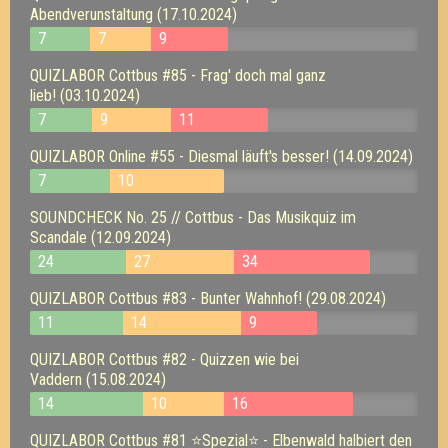
Abendverunstaltung (17.10.2024)
7
7
9
QUIZLABOR Cottbus #85 - Frag' doch mal ganz
lieb! (03.10.2024)
7
9
11
QUIZLABOR Online #55 - Diesmal läuft's besser! (14.09.2024)
7
10
SOUNDCHECK No. 25 // Cottbus - Das Musikquiz im
Scandale (12.09.2024)
24
27
34
QUIZLABOR Cottbus #83 - Bunter Wahnhof! (29.08.2024)
11
14
9
QUIZLABOR Cottbus #82 - Quizzen wie bei
Vaddern (15.08.2024)
14
10
16
QUIZLABOR Cottbus #81 ⭐Spezial⭐ - Elbenwald halbiert den