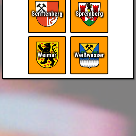
Senftenberg
Spremberg
Weimar
Weißwasser