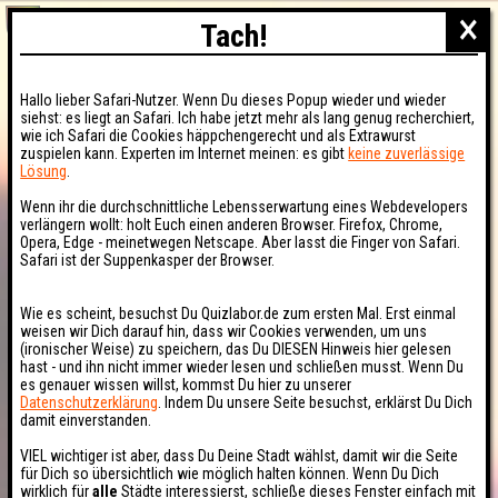
×
Tach!
Hallo lieber Safari-Nutzer. Wenn Du dieses Popup wieder und wieder
siehst: es liegt an Safari. Ich habe jetzt mehr als lang genug recherchiert,
wie ich Safari die Cookies häppchengerecht und als Extrawurst
zuspielen kann. Experten im Internet meinen: es gibt
keine zuverlässige
Lösung
.
Wenn ihr die durchschnittliche Lebensserwartung eines Webdevelopers
verlängern wollt: holt Euch einen anderen Browser. Firefox, Chrome,
Opera, Edge - meinetwegen Netscape. Aber lasst die Finger von Safari.
Safari ist der Suppenkasper der Browser.
Wie es scheint, besuchst Du Quizlabor.de zum ersten Mal. Erst einmal
weisen wir Dich darauf hin, dass wir Cookies verwenden, um uns
(ironischer Weise) zu speichern, das Du DIESEN Hinweis hier gelesen
hast - und ihn nicht immer wieder lesen und schließen musst. Wenn Du
es genauer wissen willst, kommst Du hier zu unserer
Datenschutzerklärung
. Indem Du unsere Seite besuchst, erklärst Du Dich
damit einverstanden.
VIEL wichtiger ist aber, dass Du Deine Stadt wählst, damit wir die Seite
für Dich so übersichtlich wie möglich halten können. Wenn Du Dich
wirklich für
alle
Städte interessierst, schließe dieses Fenster einfach mit