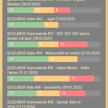
Weisheit (28.03.2025)
13
10
8
QUIZLABOR Online #60 - ...egal! (14.03.2025)
13
5
QUIZLABOR Hoyerswerda #37 - HOY HOY HOY und ne
Buddel voll Quiz! (28.02.2025)
14
9
13
QUIZLABOR Online #59 - Winterschlaf ist vorbei! (07.02.2025)
14
10
QUIZLABOR Hoyerswerda #36 - Kaltes Wetter - Heiße
Fakten (31.01.2025)
12
16
11
QUIZLABOR Halle #68 - Geistesblitz (09.01.2025)
15
12
13
QUIZLABOR Hoyerswerda #35 - Spezial: Best of
2024 (27.12.2024)