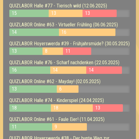
QUIZLABOR Halle #77 - Tierisch wild (12.06.2025)
15
13
13
QUIZLABOR Online #63 - Virtueller Frühling (06.06.2025)
14
16
QUIZLABOR Hoyerswerda #39 - Frühjahrsmüde? (30.05.2025)
13
8
11
QUIZLABOR Halle #76 - Scharf nachdenken (22.05.2025)
16
14
14
QUIZLABOR Online #62 - Mayday! (02.05.2025)
13
6
QUIZLABOR Halle #74 - Kinderspiel (24.04.2025)
18
18
13
QUIZLABOR Online #61 - Faule Eier! (11.04.2025)
11
9
QUIZLABOR Hoyerswerda #38 - Der bunte Weg zur