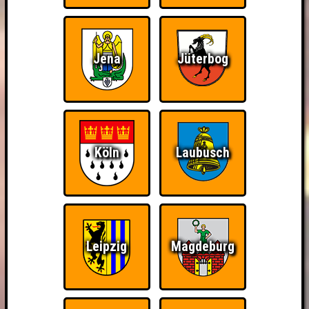
Jena
Jüterbog
Köln
Laubusch
Leipzig
Magdeburg