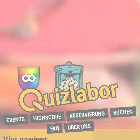
BUCHEN
RESERVIERUNG
HIGHSCORE
EVENTS
ÜBER UNS
FAQ
Vier gewinnt