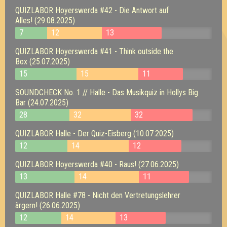
QUIZLABOR Hoyerswerda #42 - Die Antwort auf
Alles! (29.08.2025)
7
12
13
QUIZLABOR Hoyerswerda #41 - Think outside the
Box (25.07.2025)
15
15
11
SOUNDCHECK No. 1 // Halle - Das Musikquiz in Hollys Big
Bar (24.07.2025)
28
32
32
QUIZLABOR Halle - Der Quiz-Eisberg (10.07.2025)
12
14
12
QUIZLABOR Hoyerswerda #40 - Raus! (27.06.2025)
13
14
11
QUIZLABOR Halle #78 - Nicht den Vertretungslehrer
ärgern! (26.06.2025)
12
14
13