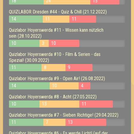
18
24
15
QUIZLABOR Dresden #44 - Quiz & Chill (21.12.2022)
14
11
11
Quizlabor Hoyerswerda #11 - Wissen kann nützlich
sein (28.10.2022)
10
3
10
Quizlabor Hoyerswerda #10 - Film & Serien - das
Spezial! (30.09.2022)
11
8
9
Quizlabor Hoyerswerda #9 - Open Air! (26.08.2022)
14
10
4
Quizlabor Hoyerswerda #8 - Acht (27.05.2022)
10
13
11
Quizlabor Hoyerswerda #7 - Sieben Richtige! (29.04.2022)
11
7
13
Quizlabor Hoyerswerda #6 - Es werde Licht! (auf der