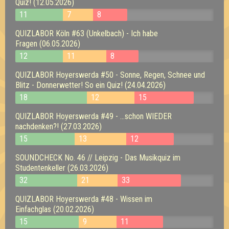
Quiz! (12.05.2026)
11
7
8
QUIZLABOR Köln #63 (Unkelbach) - Ich habe
Fragen (06.05.2026)
12
11
8
QUIZLABOR Hoyerswerda #50 - Sonne, Regen, Schnee und
Blitz - Donnerwetter! So ein Quiz! (24.04.2026)
18
12
15
QUIZLABOR Hoyerswerda #49 - ...schon WIEDER
nachdenken?! (27.03.2026)
15
13
12
SOUNDCHECK No. 46 // Leipzig - Das Musikquiz im
Studentenkeller (26.03.2026)
32
21
33
QUIZLABOR Hoyerswerda #48 - Wissen im
Einfachglas (20.02.2026)
15
9
11