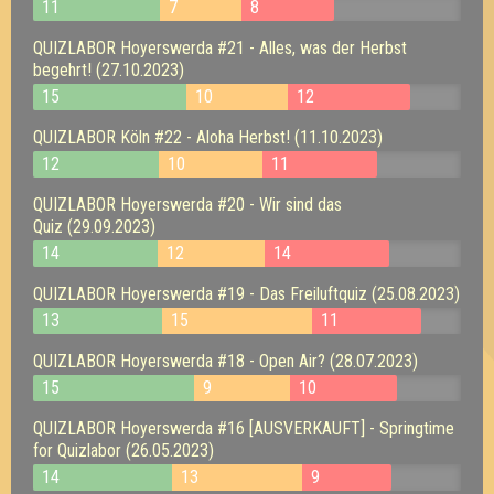
11
7
8
QUIZLABOR Hoyerswerda #21 - Alles, was der Herbst
begehrt! (27.10.2023)
15
10
12
QUIZLABOR Köln #22 - Aloha Herbst! (11.10.2023)
12
10
11
QUIZLABOR Hoyerswerda #20 - Wir sind das
Quiz (29.09.2023)
14
12
14
QUIZLABOR Hoyerswerda #19 - Das Freiluftquiz (25.08.2023)
13
15
11
QUIZLABOR Hoyerswerda #18 - Open Air? (28.07.2023)
15
9
10
QUIZLABOR Hoyerswerda #16 [AUSVERKAUFT] - Springtime
for Quizlabor (26.05.2023)
14
13
9