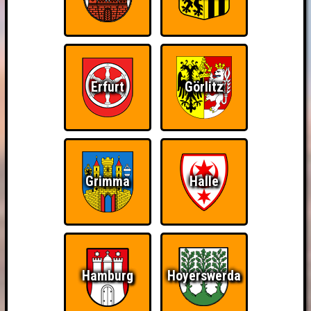
Erfurt
Görlitz
Grimma
Halle
Hamburg
Hoyerswerda