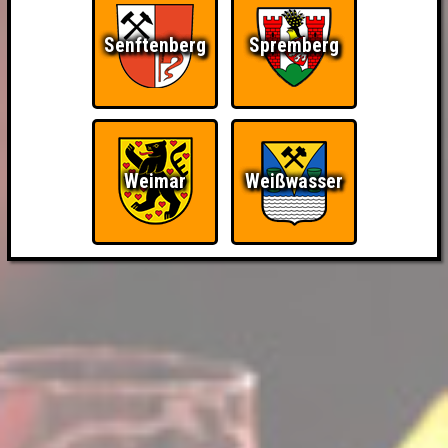
Senftenberg
Spremberg
Weimar
Weißwasser