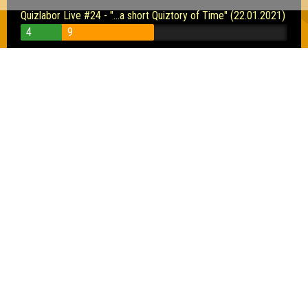
Quizlabor Live #24 - "...a short Quiztory of Time" (22.01.2021)
4
9
Quizlabor Live #23 - Frohes Neues Quiz! (15.01.2021)
12
13
Quizlabor Live #22 - The Theory of Everyone (11.12.2020)
13
7
Quizlabor Live #19 - Quizzerei auf der Bounty (20.11.2020)
15
14
Quizlabor Live #18 - Nichts als Unfug (13.11.2020)
10
12
Quizlabor Hoyerswerda #4 - "Seifenquiz!" (30.10.2020)
15
10
8
Quizlabor Live #16 - Die kritischen Inseln (11.10.2020)
12
15