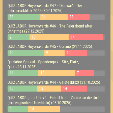
QUIZLABOR Hoyerswerda #47 - Das war's! Der
Jahresrückblick 2025 (30.01.2026)
16
14
11
QUIZLABOR Hoyerswerda #46 - The Feierabend after
Christmas (27.12.2025)
9
16
14
QUIZLABOR Hoyerswerda #45 - Qurlaub (21.11.2025)
16
9
10
Quizlabor Spezial - Spendenquiz - Sitz, Platz,
Quiz! (13.11.2025)
11
13
7
QUIZLABOR Hoyerswerda #44 - Geistesblitz! (31.10.2025)
16
13
14
QUIZLABOR goes Uni #2 - Eintritt frei! - Zurück an die Uni!
(mit englischen Untertiteln) (08.10.2025)
9
14