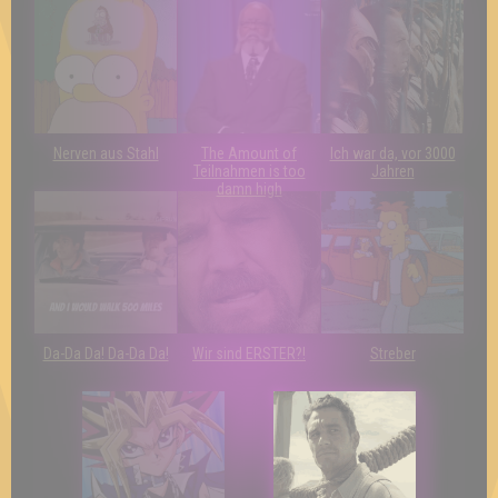
Nerven aus Stahl
The Amount of
Ich war da, vor 3000
Teilnahmen is too
Jahren
damn high
Da-Da Da! Da-Da Da!
Wir sind ERSTER?!
Streber