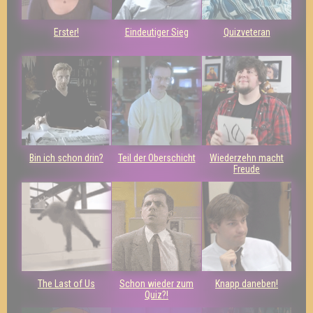
Erster!
Eindeutiger Sieg
Quizveteran
Bin ich schon drin?
Teil der Oberschicht
Wiederzehn macht
Freude
The Last of Us
Schon wieder zum
Knapp daneben!
Quiz?!