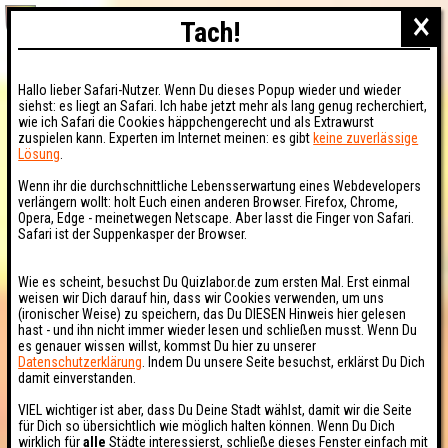
×
Tach!
Hallo lieber Safari-Nutzer. Wenn Du dieses Popup wieder und wieder
siehst: es liegt an Safari. Ich habe jetzt mehr als lang genug recherchiert,
wie ich Safari die Cookies häppchengerecht und als Extrawurst
zuspielen kann. Experten im Internet meinen: es gibt
keine zuverlässige
Lösung
.
Wenn ihr die durchschnittliche Lebensserwartung eines Webdevelopers
verlängern wollt: holt Euch einen anderen Browser. Firefox, Chrome,
Opera, Edge - meinetwegen Netscape. Aber lasst die Finger von Safari.
Safari ist der Suppenkasper der Browser.
Wie es scheint, besuchst Du Quizlabor.de zum ersten Mal. Erst einmal
weisen wir Dich darauf hin, dass wir Cookies verwenden, um uns
(ironischer Weise) zu speichern, das Du DIESEN Hinweis hier gelesen
hast - und ihn nicht immer wieder lesen und schließen musst. Wenn Du
es genauer wissen willst, kommst Du hier zu unserer
Datenschutzerklärung
. Indem Du unsere Seite besuchst, erklärst Du Dich
damit einverstanden.
VIEL wichtiger ist aber, dass Du Deine Stadt wählst, damit wir die Seite
für Dich so übersichtlich wie möglich halten können. Wenn Du Dich
wirklich für
alle
Städte interessierst, schließe dieses Fenster einfach mit