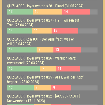
QUIZLABOR Hoyerswerda #28 - Platz! (31.05.2024)
13
15
14
QUIZLABOR Hoyerswerda #27 - HY! - Wissen auf
Trab (26.04.2024)
14
11
15
QUIZLABOR Köln #31 - Der April fragt, was er
will (10.04.2024)
14
8
13
QUIZLABOR Hoyerswerda #26 - Wahrlich März
erwärmend! (29.03.2024)
15
7
11
QUIZLABOR Hoyerswerda #25 - Alles, was der Kopf
begehrt! (23.02.2024)
12
8
9
QUIZLABOR Hoyerswerda #22 - [AUSVERKAUFT]
Knowember. (17.11.2023)