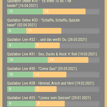
Quizlabor Online #35 - "Es steht 10 zu 1 für
beide!" (16.04.2021)
15
18
Quizlabor Online #33 - "Schaffe, Schaffe, Quizzle
baue!" (02.04.2021)
6
11
Quizlabor Live #32 - ...und das weißt Du. (26.03.2021)
9
8
Quizlabor Live #31 - Sex, Ducks & Rock 'n' Roll (19.03.2021)
14
14
Quizlabor Live #30 - "Crime Quiz" (05.03.2021)
10
13
Quizlabor Live #28 - Himmel, Arsch und Hirn! (19.02.2021)
9
7
Quizlabor Live #25 - "Lizenz zum Quizzen" (29.01.2021)
9
9