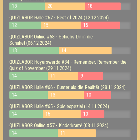
18
20
18
QUIZLABOR Halle #67 - Best of 2024 (12.12.2024)
12
15
15
QUIZLABOR Online #58 - Schiebs Dir in die
Schuhe! (06.12.2024)
13
14
QUIZLABOR Hoyerswerda #34 - Remember, Remember the
Quiz of November (29.11.2024)
14
11
9
QUIZLABOR Halle #66 - Bunter als die Realität (28.11.2024)
14
13
10
QUIZLABOR Halle #65 - Spielespezial (14.11.2024)
14
16
10
QUIZLABOR Online #57 - Kinderkram! (08.11.2024)
14
11