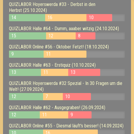
QUIZLABOR Hoyerswerda #33 - Derbst in den
Herbst (25.10.2024)
14
16
10
QUIZLABOR Halle #64 - Dumm, aaaber witzig (24.10.2024)
15
12
8
QUIZLABOR Online #56 - Oktober Fetzt! (18.10.2024)
9
11
QUIZLABOR Halle #63 - Erstiquiz (10.10.2024)
13
11
13
QUIZLABOR Hoyerswerda #32 Spezial - In 30 Fragen um die
Welt! (27.09.2024)
12
7
10
QUIZLABOR Halle #62 - Ausgegraben! (26.09.2024)
12
11
9
QUIZLABOR Online #55 - Diesmal läuft's besser! (14.09.2024)
10
16