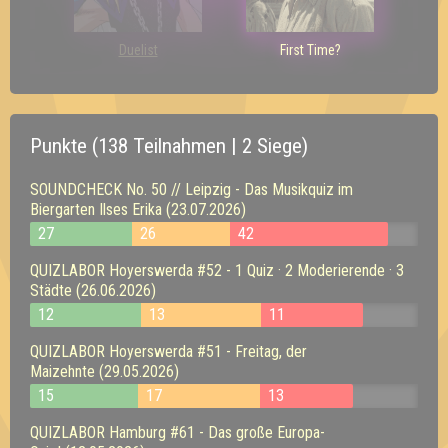
Duelist
First Time?
Punkte (138 Teilnahmen | 2 Siege)
SOUNDCHECK No. 50 // Leipzig - Das Musikquiz im
Biergarten Ilses Erika (23.07.2026)
27
26
42
QUIZLABOR Hoyerswerda #52 - 1 Quiz · 2 Moderierende · 3
Städte (26.06.2026)
12
13
11
QUIZLABOR Hoyerswerda #51 - Freitag, der
Maizehnte (29.05.2026)
15
17
13
QUIZLABOR Hamburg #61 - Das große Europa-