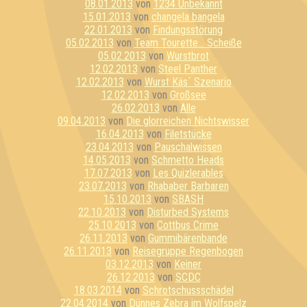
08.01.2013
von
1234 Unbekannt
15.01.2013
von
changela bangela
22.01.2013
von
Findungsstörung
05.02.2013
von
Team Tourette... Scheiße
05.02.2013
von
Wurstbrot
12.02.2013
von
Steel Panther
12.02.2013
von
Wurst Käs´ Szenario
12.02.2013
von
Großsee
26.02.2013
von
Alle
09.04.2013
von
Die glorreichen Nichtswisser
16.04.2013
von
Filetstücke
23.04.2013
von
Pauschalwissen
14.05.2013
von
Schmetto Heads
17.07.2013
von
Les Quizlerables
23.07.2013
von
Rhababer Barbaren
15.10.2013
von
SBASH
22.10.2013
von
Disturbed Systems
25.10.2013
von
Cottbus Crime
26.11.2013
von
Gummibärenbande
26.11.2013
von
Reisegruppe Regenbogen
03.12.2013
von
Keiner
26.12.2013
von
SCDC
18.03.2014
von
Schrotschussschädel
22.04.2014
von
Dünnes Zebra im Wolfspelz