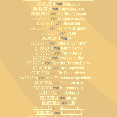
22.04.2014
von
Chop Suey
06.05.2014
von
Bauwagencrew
20.06.2014
von
Die Ahnungslosen
02.07.2014
von
Exilspasemacken
16.07.2014
von
Die Lurchis
29.07.2014
von
Tilo kommt später
31.07.2014
von
Erster
05.08.2014
von
WTF
12.08.2014
von
Schlaubi Schlumpf
21.08.2014
von
Käptn Kienitz
21.08.2014
von
Team Jesus
26.08.2014
von
Synapsenballett
18.09.2014
von
Club der Dichten Denker
02.10.2014
von
Limettenraspel
07.10.2014
von
Die Bedenklichen
14.10.2014
von
ohne Tännchen aufgeschmissen
14.10.2014
von
Ganz nah dran
16.10.2014
von
Herrengedeck
27.11.2014
von
Umberto
23.12.2014
von
Inteam
05.02.2015
von
LN8
03.03.2015
von
Dezemberklub
19.03.2015
von
Gescheit_ert