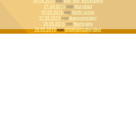
09.04.2015
von
Bier Bier Blocksberg
21.04.2015
von
Wurstblut
05.05.2015
von
Nicht sicher
21.05.2015
von
Awesomedary
26.05.2015
von
Bierbrains
26.05.2015
von
Intelligenzallergiker
26.05.2015
von
Urinstinkt
04.06.2015
von
Lasso von Dü
11.06.2015
von
Quizzly Bears
23.06.2015
von
Stammtisch Stoner
23.06.2015
von
Bierzwerge
10.07.2015
von
Joy & Happiness & CoKG
21.07.2015
von
LS OPiUm
07.08.2015
von
Schnapsosaurus
11.08.2015
von
Alle Ahnungslos
11.08.2015
von
PLS - Penis Light System
14.08.2015
von
Quizzly Bären
01.09.2015
von
Die Grifflers
17.09.2015
von
Familienoberhauptvogel
01.10.2015
von
Rosa Porks
01.10.2015
von
Molle Kühl
27.10.2015
von
Die stets Bemühten