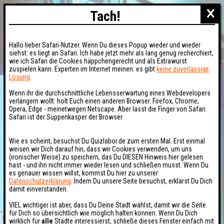
×
Tach!
Hallo lieber Safari-Nutzer. Wenn Du dieses Popup wieder und wieder
siehst: es liegt an Safari. Ich habe jetzt mehr als lang genug recherchiert,
wie ich Safari die Cookies häppchengerecht und als Extrawurst
zuspielen kann. Experten im Internet meinen: es gibt
keine zuverlässige
Lösung
.
Wenn ihr die durchschnittliche Lebensserwartung eines Webdevelopers
verlängern wollt: holt Euch einen anderen Browser. Firefox, Chrome,
Opera, Edge - meinetwegen Netscape. Aber lasst die Finger von Safari.
Safari ist der Suppenkasper der Browser.
Wie es scheint, besuchst Du Quizlabor.de zum ersten Mal. Erst einmal
weisen wir Dich darauf hin, dass wir Cookies verwenden, um uns
(ironischer Weise) zu speichern, das Du DIESEN Hinweis hier gelesen
hast - und ihn nicht immer wieder lesen und schließen musst. Wenn Du
es genauer wissen willst, kommst Du hier zu unserer
Datenschutzerklärung
. Indem Du unsere Seite besuchst, erklärst Du Dich
damit einverstanden.
VIEL wichtiger ist aber, dass Du Deine Stadt wählst, damit wir die Seite
für Dich so übersichtlich wie möglich halten können. Wenn Du Dich
wirklich für
alle
Städte interessierst, schließe dieses Fenster einfach mit