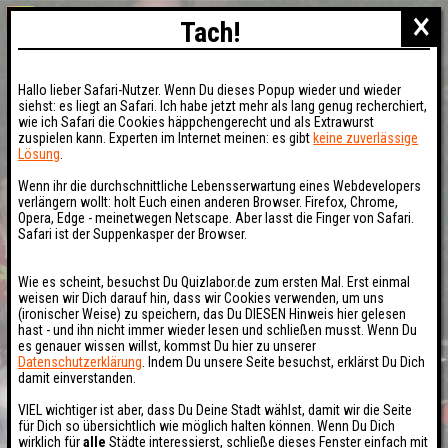
×
Tach!
Hallo lieber Safari-Nutzer. Wenn Du dieses Popup wieder und wieder
siehst: es liegt an Safari. Ich habe jetzt mehr als lang genug recherchiert,
wie ich Safari die Cookies häppchengerecht und als Extrawurst
zuspielen kann. Experten im Internet meinen: es gibt
keine zuverlässige
Lösung
.
Wenn ihr die durchschnittliche Lebensserwartung eines Webdevelopers
verlängern wollt: holt Euch einen anderen Browser. Firefox, Chrome,
Opera, Edge - meinetwegen Netscape. Aber lasst die Finger von Safari.
Safari ist der Suppenkasper der Browser.
Wie es scheint, besuchst Du Quizlabor.de zum ersten Mal. Erst einmal
weisen wir Dich darauf hin, dass wir Cookies verwenden, um uns
(ironischer Weise) zu speichern, das Du DIESEN Hinweis hier gelesen
hast - und ihn nicht immer wieder lesen und schließen musst. Wenn Du
es genauer wissen willst, kommst Du hier zu unserer
Datenschutzerklärung
. Indem Du unsere Seite besuchst, erklärst Du Dich
damit einverstanden.
VIEL wichtiger ist aber, dass Du Deine Stadt wählst, damit wir die Seite
für Dich so übersichtlich wie möglich halten können. Wenn Du Dich
wirklich für
alle
Städte interessierst, schließe dieses Fenster einfach mit