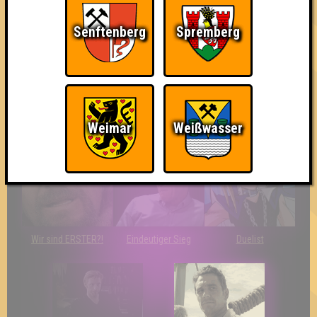
damn high
Senftenberg
Spremberg
Teil der Oberschicht
So kurz vorm Sieg!
The Last of Us
Weimar
Weißwasser
Wir sind ERSTER?!
Eindeutiger Sieg
Duelist