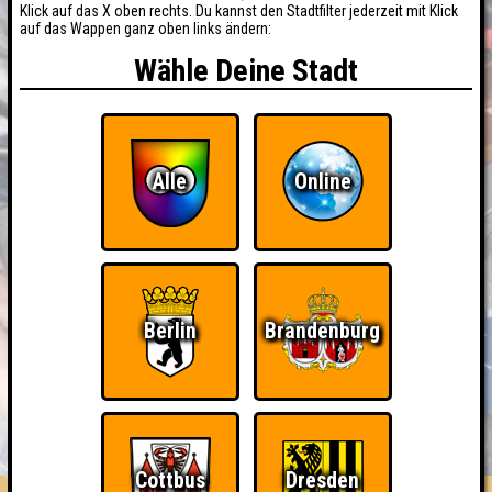
Klick auf das X oben rechts. Du kannst den Stadtfilter jederzeit mit Klick
auf das Wappen ganz oben links ändern:
Wähle Deine Stadt
Alle
Online
Berlin
Brandenburg
BUCHEN
RESERVIERUNG
HIGHSCORE
EVENTS
ÜBER UNS
FAQ
Cottbus
Dresden