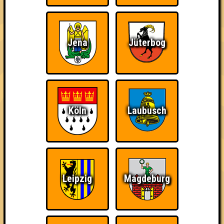
Ich suche Gegner,
Knapp daneben!
Wiederzehn macht
keine Opfer
Freude
Jena
Jüterbog
Köln
Laubusch
Quizveteran
Wir sind immer bei
Nerven aus Stahl
Euch!
Leipzig
Magdeburg
The Amount of
Ich war da, vor 3000
Da-Da Da! Da-Da Da!
Teilnahmen is too
Jahren