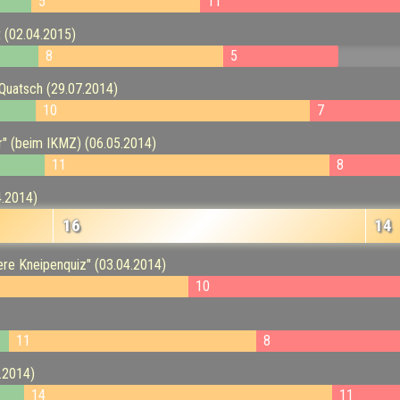
5
11
t (02.04.2015)
8
5
 Quatsch (29.07.2014)
10
7
r" (beim IKMZ) (06.05.2014)
11
8
4.2014)
16
14
dere Kneipenquiz" (03.04.2014)
10
11
8
3.2014)
14
11