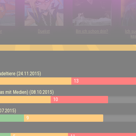
er
Duelist
Bin ich schon drin?
Ich su
kei
udeltiere (24.11.2015)
13
was mit Medien) (08.10.2015)
10
.07.2015)
9