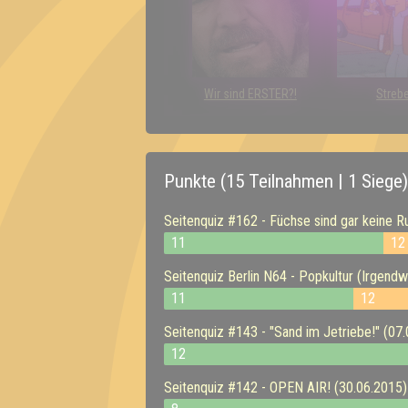
Wir sind ERSTER?!
Streb
Punkte (15 Teilnahmen | 1 Siege)
Seitenquiz #162 - Füchse sind gar keine R
11
12
Seitenquiz Berlin N64 - Popkultur (Irgend
11
12
Seitenquiz #143 - "Sand im Jetriebe!" (07
12
Seitenquiz #142 - OPEN AIR! (30.06.2015)