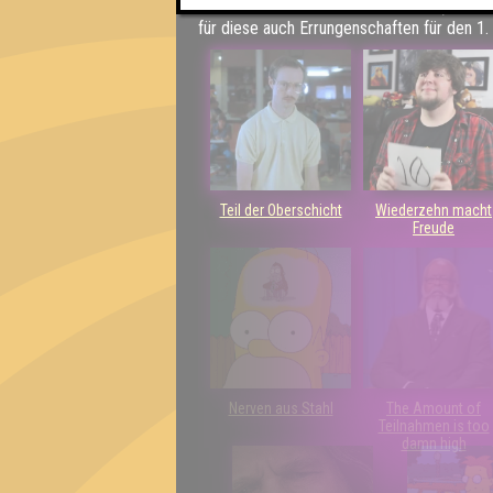
Kleiner Hinweis: bei uns sind Teams, die in
für diese auch Errungenschaften für den 1. 
Teil der Oberschicht
Wiederzehn macht
Freude
Nerven aus Stahl
The Amount of
Teilnahmen is too
damn high