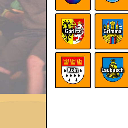
Görlitz
Grimma
Köln
Laubusch
EVENT
Schrotschussschädel
Errungenschaften