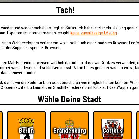
Tach!
wieder und wieder siehst: es liegt an Safari. Ich habe jetzt mehr als lang genug 
nn. Experten im Internet meinen: es gibt
keine zuverlässige Lösung
.
 eines Webdevelopers verlängern wollt: holt Euch einen anderen Browser. Fire
i ist der Suppenkasper der Browser.
sten Mal. Erst einmal weisen wir Dich darauf hin, dass wir Cookies verwenden, 
t immer wieder lesen und schließen musst. Wenn Du es genauer wissen willst, 
h damit einverstanden.
st, damit wir die Seite für Dich so übersichtlich wie möglich halten können. Wen
 X oben rechts. Du kannst den Stadtfilter jederzeit mit Klick auf das Wappen gan
Wähle Deine Stadt
Berlin
Brandenburg
Cottbus