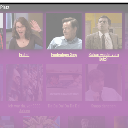
 einem Stechen verlieren, trotzdem auf dem 1. Platz - den haben sie sic
Platz.
Erster!
Eindeutiger Sieg
Schon wieder zum
Quiz?!
Ich war da, vor 3000
Da-Da Da! Da-Da Da!
Knapp daneben!
Jahren