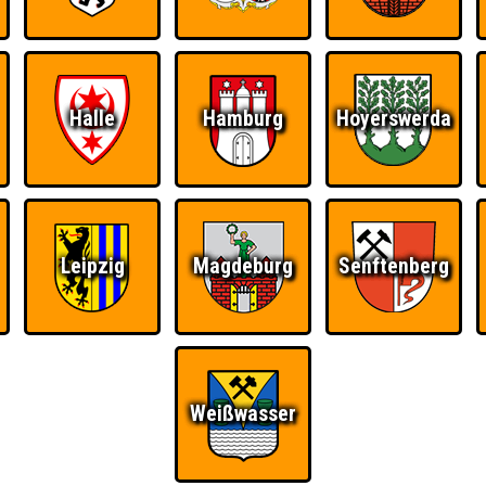
Halle
Hamburg
Hoyerswerda
Leipzig
Magdeburg
Senftenberg
Ü
FAQ
BUCHEN
RESERVIERUNG
HIGHSCORE
S
Weißwasser