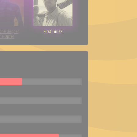
che Gegner,
First Time?
ne Opfer