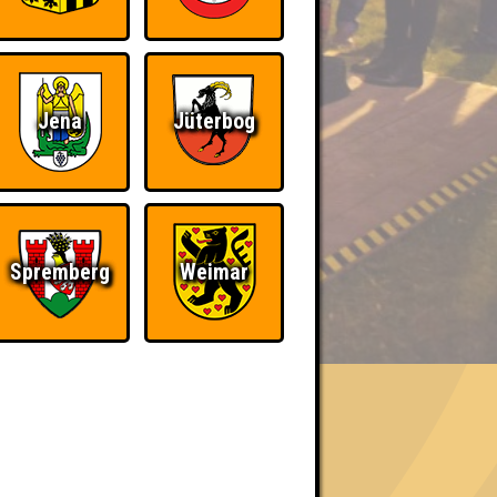
Jena
Jüterbog
Spremberg
Weimar
BER UNS