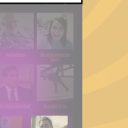
h schließlich verdient! Entsprechend gibt es
Quizveteran
Wir sind immer bei
Euch!
So kurz vorm Sieg!
The Last of Us