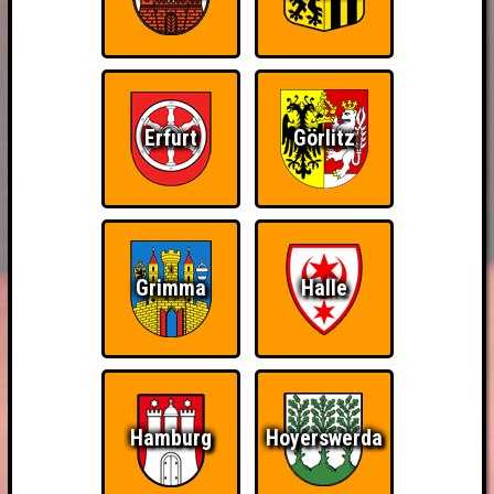
Erfurt
Görlitz
Grimma
Halle
Hamburg
Hoyerswerda