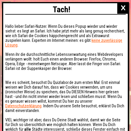
×
Tach!
Hallo lieber Safari-Nutzer. Wenn Du dieses Popup wieder und wieder
siehst: es liegt an Safari. Ich habe jetzt mehr als lang genug recherchiert,
wie ich Safari die Cookies häppchengerecht und als Extrawurst
zuspielen kann. Experten im Internet meinen: es gibt
keine zuverlässige
Lösung
.
Wenn ihr die durchschnittliche Lebensserwartung eines Webdevelopers
verlängern wollt: holt Euch einen anderen Browser. Firefox, Chrome,
Opera, Edge - meinetwegen Netscape. Aber lasst die Finger von Safari.
Safari ist der Suppenkasper der Browser.
Wie es scheint, besuchst Du Quizlabor.de zum ersten Mal. Erst einmal
weisen wir Dich darauf hin, dass wir Cookies verwenden, um uns
(ironischer Weise) zu speichern, das Du DIESEN Hinweis hier gelesen
hast - und ihn nicht immer wieder lesen und schließen musst. Wenn Du
es genauer wissen willst, kommst Du hier zu unserer
Datenschutzerklärung
. Indem Du unsere Seite besuchst, erklärst Du Dich
damit einverstanden.
VIEL wichtiger ist aber, dass Du Deine Stadt wählst, damit wir die Seite
für Dich so übersichtlich wie möglich halten können. Wenn Du Dich
wirklich für
alle
Städte interessierst, schließe dieses Fenster einfach mit