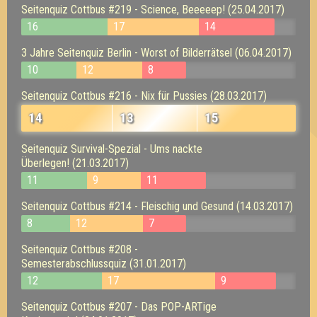
Seitenquiz Cottbus #219 - Science, Beeeeep! (25.04.2017)
16
17
14
3 Jahre Seitenquiz Berlin - Worst of Bilderrätsel (06.04.2017)
10
12
8
Seitenquiz Cottbus #216 - Nix für Pussies (28.03.2017)
14
13
15
Seitenquiz Survival-Spezial - Ums nackte
Überlegen! (21.03.2017)
11
9
11
Seitenquiz Cottbus #214 - Fleischig und Gesund (14.03.2017)
8
12
7
Seitenquiz Cottbus #208 -
Semesterabschlussquiz (31.01.2017)
12
17
9
Seitenquiz Cottbus #207 - Das POP-ARTige