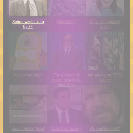
Schon wieder zum
Quizveteran
Wir sind immer bei
Quiz?!
Euch!
Nerven aus Stahl
The Amount of
Ich war da, vor 3000
Teilnahmen is too
Jahren
damn high
Da-Da Da! Da-Da Da!
So kurz vorm Sieg!
Wir sind ERSTER?!