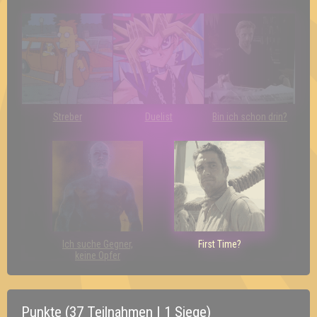
Streber
Duelist
Bin ich schon drin?
Ich suche Gegner,
First Time?
keine Opfer
Punkte (37 Teilnahmen | 1 Siege)