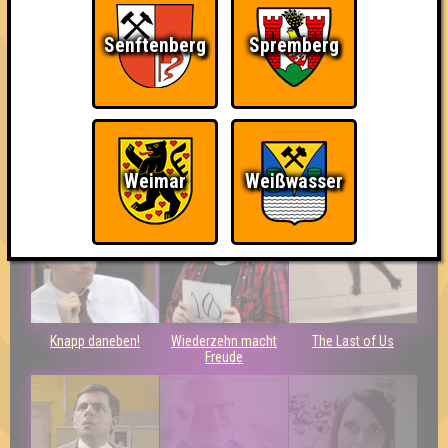
Senftenberg
Spremberg
Teil der Oberschicht
Erster!
Eindeutiger Sieg
Weimar
Weißwasser
Knapp daneben!
Wiederzehn macht
The Last of Us
Freude