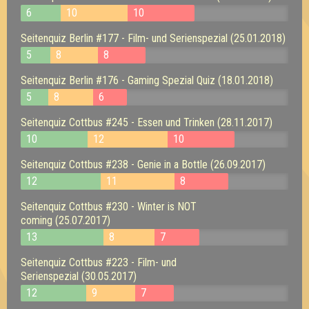
6
10
10
Seitenquiz Berlin #177 - Film- und Serienspezial (25.01.2018)
5
8
8
Seitenquiz Berlin #176 - Gaming Spezial Quiz (18.01.2018)
5
8
6
Seitenquiz Cottbus #245 - Essen und Trinken (28.11.2017)
10
12
10
Seitenquiz Cottbus #238 - Genie in a Bottle (26.09.2017)
12
11
8
Seitenquiz Cottbus #230 - Winter is NOT
coming (25.07.2017)
13
8
7
Seitenquiz Cottbus #223 - Film- und
Serienspezial (30.05.2017)
12
9
7