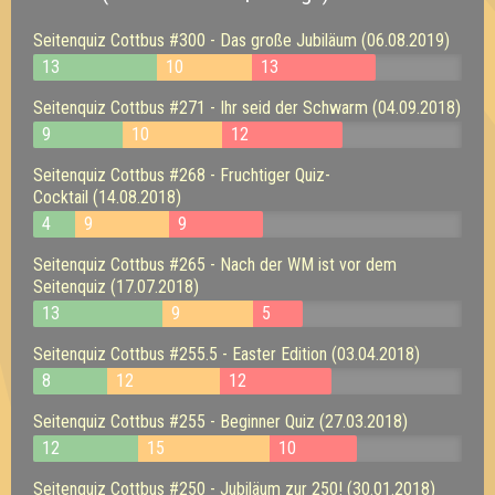
Seitenquiz Cottbus #300 - Das große Jubiläum (06.08.2019)
13
10
13
Seitenquiz Cottbus #271 - Ihr seid der Schwarm (04.09.2018)
9
10
12
Seitenquiz Cottbus #268 - Fruchtiger Quiz-
Cocktail (14.08.2018)
4
9
9
Seitenquiz Cottbus #265 - Nach der WM ist vor dem
Seitenquiz (17.07.2018)
13
9
5
Seitenquiz Cottbus #255.5 - Easter Edition (03.04.2018)
8
12
12
Seitenquiz Cottbus #255 - Beginner Quiz (27.03.2018)
12
15
10
Seitenquiz Cottbus #250 - Jubiläum zur 250! (30.01.2018)