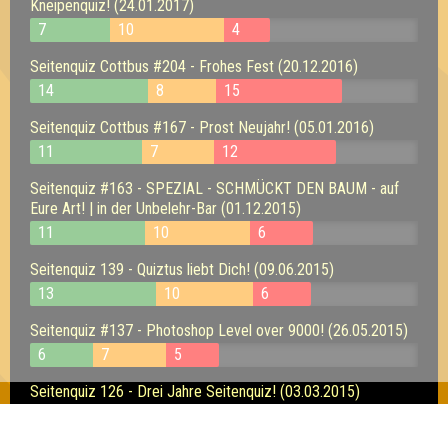
Kneipenquiz! (24.01.2017)
7
10
4
Seitenquiz Cottbus #204 - Frohes Fest (20.12.2016)
14
8
15
Seitenquiz Cottbus #167 - Prost Neujahr! (05.01.2016)
11
7
12
Seitenquiz #163 - SPEZIAL - SCHMÜCKT DEN BAUM - auf
Eure Art! | in der Unbelehr-Bar (01.12.2015)
11
10
6
Seitenquiz 139 - Quiztus liebt Dich! (09.06.2015)
13
10
6
Seitenquiz #137 - Photoshop Level over 9000! (26.05.2015)
6
7
5
Seitenquiz 126 - Drei Jahre Seitenquiz! (03.03.2015)
9
11
5