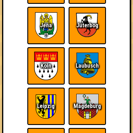
Jena
Jüterbog
Quizveteran
Wir sind immer bei
Nerven aus Stahl
Euch!
Köln
Laubusch
The Amount of
Ich war da, vor 3000
Da-Da Da! Da-Da Da!
Leipzig
Magdeburg
Teilnahmen is too
Jahren
damn high