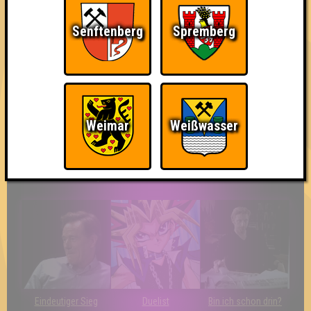
Senftenberg
Spremberg
Teil der Oberschicht
Knapp daneben!
Erster!
Weimar
Weißwasser
So kurz vorm Sieg!
Wir sind ERSTER?!
Streber
Eindeutiger Sieg
Duelist
Bin ich schon drin?