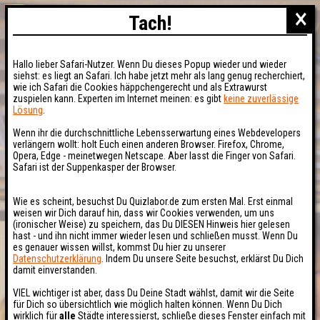
×
Tach!
Hallo lieber Safari-Nutzer. Wenn Du dieses Popup wieder und wieder
siehst: es liegt an Safari. Ich habe jetzt mehr als lang genug recherchiert,
wie ich Safari die Cookies häppchengerecht und als Extrawurst
zuspielen kann. Experten im Internet meinen: es gibt
keine zuverlässige
Lösung
.
Wenn ihr die durchschnittliche Lebensserwartung eines Webdevelopers
verlängern wollt: holt Euch einen anderen Browser. Firefox, Chrome,
Opera, Edge - meinetwegen Netscape. Aber lasst die Finger von Safari.
Safari ist der Suppenkasper der Browser.
Wie es scheint, besuchst Du Quizlabor.de zum ersten Mal. Erst einmal
weisen wir Dich darauf hin, dass wir Cookies verwenden, um uns
(ironischer Weise) zu speichern, das Du DIESEN Hinweis hier gelesen
hast - und ihn nicht immer wieder lesen und schließen musst. Wenn Du
es genauer wissen willst, kommst Du hier zu unserer
Datenschutzerklärung
. Indem Du unsere Seite besuchst, erklärst Du Dich
damit einverstanden.
VIEL wichtiger ist aber, dass Du Deine Stadt wählst, damit wir die Seite
für Dich so übersichtlich wie möglich halten können. Wenn Du Dich
wirklich für
alle
Städte interessierst, schließe dieses Fenster einfach mit