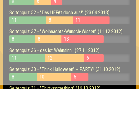
9
6
4
Seitenquiz 52 - "Das UEFAt doch aus!" (23.04.2013)
11
8
11
Seitenquiz 37 - "Weihnachts-Wunsch-Wissen" (11.12.2012)
8
8
13
Seitenquiz 36 - das ist Wahnsinn.. (27.11.2012)
11
12
6
Seitenquiz 33 - "Think Halloween" + PARTY! (31.10.2012)
8
10
5
Seitenquiz 31 - "Thirtysomething" (16.10.2012)
4
8
Seitenquiz 30 - "XXXLTV" (02.10.2012)
13
11
4
Seitenquiz 28 - "Ich bin ein Star - holt mich hier
rein" (18.09.2012)