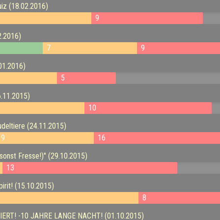
uiz (18.02.2016)
8
9
2.2016)
7
9
.01.2016)
5
6.11.2015)
10
udeltiere (24.11.2015)
9
16
..sonst Fresse!)" (29.10.2015)
13
irit! (15.10.2015)
8
ILIERT! -10 JAHRE LANGE NACHT! (01.10.2015)