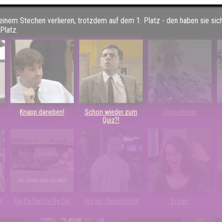
 einem Stechen verlieren, trotzdem auf dem 1. Platz - den haben sie sic
Platz.
Knapp daneben!
Schon wieder zum
Quizveteran
Quiz?!
0
Da-Da Da! Da-Da Da!
Teil der Oberschicht
Erster!