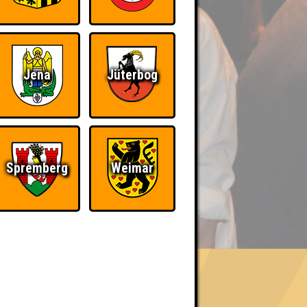
Jena
Jüterbog
Spremberg
Weimar
BER UNS