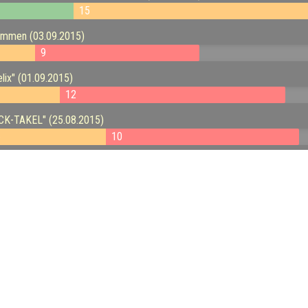
15
kommen (03.09.2015)
9
lix" (01.09.2015)
12
K-TAKEL" (25.08.2015)
6
10
ächst!" (18.08.2015)
14
9
(28.07.2015)
9
us der BTU (15.07.2015)
6