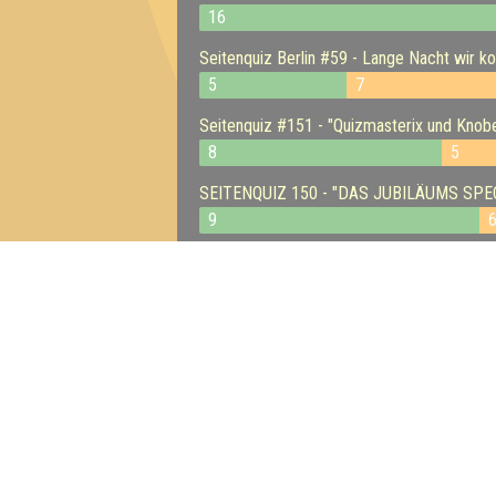
16
Seitenquiz Berlin #59 - Lange Nacht wir 
5
7
Seitenquiz #151 - "Quizmasterix und Knobe
8
5
SEITENQUIZ 150 - "DAS JUBILÄUMS SPEC
9
Seitenquiz 149 - "Gehirn, wo der Pfeffer w
11
Seitenquiz #146 - Abrissquiz im Scandale 
9
13
Seitenquiz #144 - Open-Air auf dem Camp
8
9