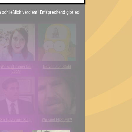
h schließlich verdient! Entsprechend gibt es
Wir sind immer bei
Nerven aus Stahl
Euch!
So kurz vorm Sieg!
Wir sind ERSTER?!