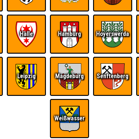
Halle
Hamburg
Hoyerswerda
Leipzig
Magdeburg
Senftenberg
Ü
FAQ
BUCHEN
RESERVIERUNG
HIGHSCORE
S
Weißwasser