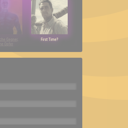
che Gegner,
First Time?
ne Opfer