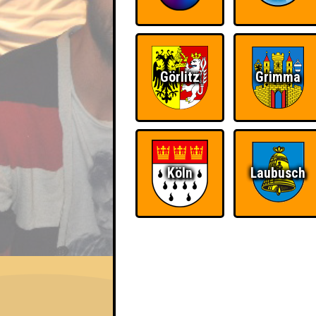
Görlitz
Grimma
Köln
Laubusch
EVENT
Die Grifflers