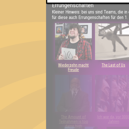
Errungenschaften
Kleiner Hinweis: bei uns sind Teams, die in
für diese auch Errungenschaften für den 1. 
Wiederzehn macht
The Last of Us
Freude
The Amount of
Ich war da, vor 300
Teilnahmen is too
Jahren
damn high