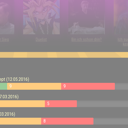
r Sieg
Duelist
Bin ich schon drin?
Ich su
kei
ept (12.05.2016)
9
9
17.03.2016)
5
.03.2016)
8