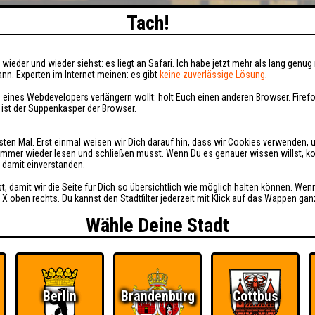
Tach!
wieder und wieder siehst: es liegt an Safari. Ich habe jetzt mehr als lang genug 
nn. Experten im Internet meinen: es gibt
keine zuverlässige Lösung
.
 eines Webdevelopers verlängern wollt: holt Euch einen anderen Browser. Fire
i ist der Suppenkasper der Browser.
sten Mal. Erst einmal weisen wir Dich darauf hin, dass wir Cookies verwenden, 
t immer wieder lesen und schließen musst. Wenn Du es genauer wissen willst, 
h damit einverstanden.
st, damit wir die Seite für Dich so übersichtlich wie möglich halten können. Wen
 X oben rechts. Du kannst den Stadtfilter jederzeit mit Klick auf das Wappen gan
Wähle Deine Stadt
Berlin
Brandenburg
Cottbus