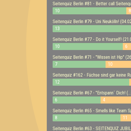
Seitenquiz Berlin #81 - Better call Seitenq
10
Seitenquiz Berlin #79 - Uni Neukölln! (04.0
13
Seitenquiz Berlin #77 - Do it Yourself! (21
10
6
Seitenquiz Berlin #71 - "Wissen ist Hip" (2
7
10
Seitenquiz #162 - Füchse sind gar keine R
12
Seitenquiz Berlin #67 - "Entspann´ Dich! (.
6
4
Seitenquiz Berlin #65 - Smells like Team Sp
8
11
Seitenquiz Berlin #63 - SEITENQUIZ JUB