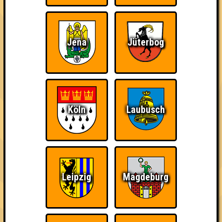
Errungenschaften
Kleiner Hinweis: bei uns sind Teams, die in einem Stechen
verlieren, trotzdem auf dem 1. Platz - den haben sie sich
schließlich verdient! Entsprechend gibt es für diese auch
Jena
Jüterbog
Errungenschaften für den 1. Platz.
Köln
Laubusch
Teil der Oberschicht
Wiederzehn macht
Schon wieder zum
Freude
Quiz?!
Leipzig
Magdeburg
Knapp daneben!
Erster!
Streber