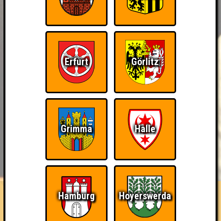
Erfurt
Görlitz
Grimma
Halle
BUCHEN
RESERVIERUNG
HIGHSCORE
EVENTS
ÜBER UNS
FAQ
Gescheit_ert
Hamburg
Hoyerswerda