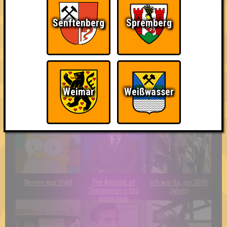
Senftenberg
Spremberg
Weimar
Weißwasser
Eindeutiger Sieg
Quizveteran
Wir sind immer bei
Euch!
Nerven aus Stahl
The Amount of
Ich war da, vor 3000
Teilnahmen is too
Jahren
damn high