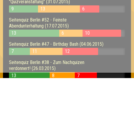
"Quizveranstaltung" (31.07.2015)
9
13
6
Seitenquiz Berlin #52 - Feinste
Abendunterhaltung (17.07.2015)
13
6
10
Seitenquiz Berlin #47 - Birthday Bash (04.06.2015)
7
11
12
Seitenquiz Berlin #38 - Zum Nachquizen
verdonnert! (26.03.2015)
13
8
7
Seitenquiz Berlin #37 - Primzahl! (19.03.2015)
15
13
9
Seitenquiz Berlin #35 - Quizen wie im
Wohnzimmer (05.03.2015)
11
8
9
Seitenquiz Berlin #31 - Quizzen im Februar (05.02.2015)