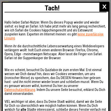
×
Tach!
Hallo lieber Safari-Nutzer. Wenn Du dieses Popup wieder und wieder
siehst: es liegt an Safari. Ich habe jetzt mehr als lang genug recherchiert,
wie ich Safari die Cookies häppchengerecht und als Extrawurst
zuspielen kann. Experten im Internet meinen: es gibt
keine zuverlässige
Lösung
.
Wenn ihr die durchschnittliche Lebensserwartung eines Webdevelopers
verlängern wollt: holt Euch einen anderen Browser. Firefox, Chrome,
Opera, Edge - meinetwegen Netscape. Aber lasst die Finger von Safari.
Safari ist der Suppenkasper der Browser.
Wie es scheint, besuchst Du Quizlabor.de zum ersten Mal. Erst einmal
weisen wir Dich darauf hin, dass wir Cookies verwenden, um uns
(ironischer Weise) zu speichern, das Du DIESEN Hinweis hier gelesen
hast - und ihn nicht immer wieder lesen und schließen musst. Wenn Du
es genauer wissen willst, kommst Du hier zu unserer
Datenschutzerklärung
. Indem Du unsere Seite besuchst, erklärst Du Dich
damit einverstanden.
VIEL wichtiger ist aber, dass Du Deine Stadt wählst, damit wir die Seite
für Dich so übersichtlich wie möglich halten können. Wenn Du Dich
wirklich für
alle
Städte interessierst, schließe dieses Fenster einfach mit