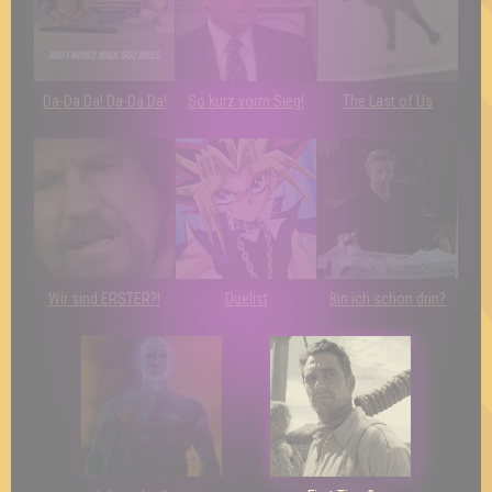
Da-Da Da! Da-Da Da!
So kurz vorm Sieg!
The Last of Us
Wir sind ERSTER?!
Duelist
Bin ich schon drin?