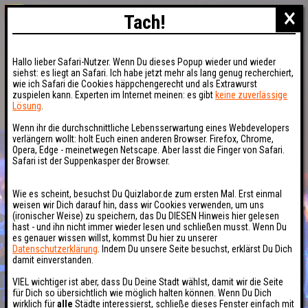
×
Tach!
Hallo lieber Safari-Nutzer. Wenn Du dieses Popup wieder und wieder
siehst: es liegt an Safari. Ich habe jetzt mehr als lang genug recherchiert,
wie ich Safari die Cookies häppchengerecht und als Extrawurst
zuspielen kann. Experten im Internet meinen: es gibt
keine zuverlässige
Lösung
.
Wenn ihr die durchschnittliche Lebensserwartung eines Webdevelopers
verlängern wollt: holt Euch einen anderen Browser. Firefox, Chrome,
Opera, Edge - meinetwegen Netscape. Aber lasst die Finger von Safari.
Safari ist der Suppenkasper der Browser.
Wie es scheint, besuchst Du Quizlabor.de zum ersten Mal. Erst einmal
weisen wir Dich darauf hin, dass wir Cookies verwenden, um uns
(ironischer Weise) zu speichern, das Du DIESEN Hinweis hier gelesen
hast - und ihn nicht immer wieder lesen und schließen musst. Wenn Du
es genauer wissen willst, kommst Du hier zu unserer
Datenschutzerklärung
. Indem Du unsere Seite besuchst, erklärst Du Dich
damit einverstanden.
VIEL wichtiger ist aber, dass Du Deine Stadt wählst, damit wir die Seite
für Dich so übersichtlich wie möglich halten können. Wenn Du Dich
wirklich für
alle
Städte interessierst, schließe dieses Fenster einfach mit