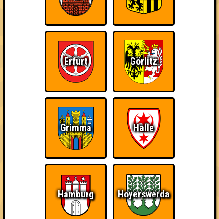
Erfurt
Görlitz
Punkte
1. Team LN8
Grimma
Halle
39
12
13
14
2. Erster
35
10
13
12
2. Herrengedeck
35
Hamburg
Hoyerswerda
11
12
12
3. Die Lurchis