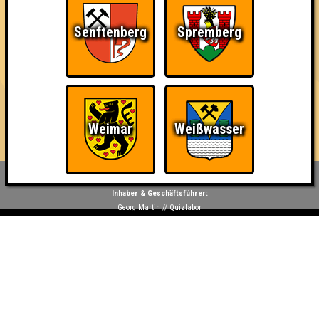
26
7
8
11
Senftenberg
Spremberg
6. Al-Wissend
26
9
8
9
7. Syndikat
24
13
4
7
Weimar
Weißwasser
Inhaber & Geschäftsführer:
Georg Martin // Quizlabor
Sandower Straße 56
03046 Cottbus
info@quizlabor.de
Impressum:
Impressum
Datenschutz:
Datenschutzerklärung