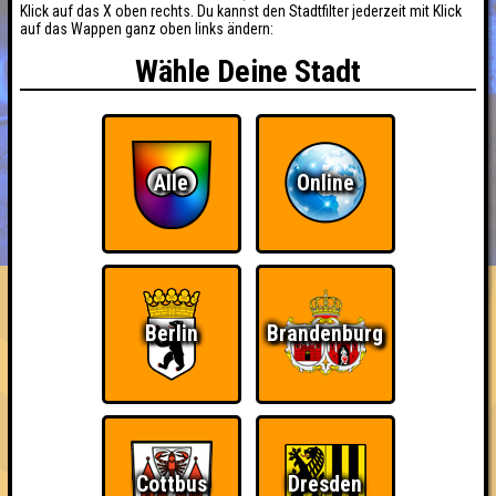
Klick auf das X oben rechts. Du kannst den Stadtfilter jederzeit mit Klick
auf das Wappen ganz oben links ändern:
Wähle Deine Stadt
Alle
Online
BUCHEN
RESERVIERUNG
HIGHSCORE
EVENTS
ÜBER UNS
FAQ
«
»
Seitenquiz Berlin #7
Berlin
Brandenburg
"Verflixte Sieben" · 31.07.2014 · Lange Nacht
Info
Punkte
Angemeldete Teams
Cottbus
Dresden