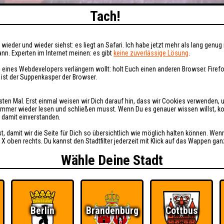
Tach!
wieder und wieder siehst: es liegt an Safari. Ich habe jetzt mehr als lang genug 
nn. Experten im Internet meinen: es gibt
keine zuverlässige Lösung
.
 eines Webdevelopers verlängern wollt: holt Euch einen anderen Browser. Fire
i ist der Suppenkasper der Browser.
sten Mal. Erst einmal weisen wir Dich darauf hin, dass wir Cookies verwenden, 
t immer wieder lesen und schließen musst. Wenn Du es genauer wissen willst, 
h damit einverstanden.
st, damit wir die Seite für Dich so übersichtlich wie möglich halten können. Wen
 X oben rechts. Du kannst den Stadtfilter jederzeit mit Klick auf das Wappen gan
Wähle Deine Stadt
Berlin
Brandenburg
Cottbus