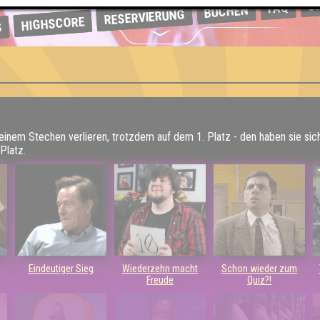
Ü
FAQ
BUCHEN
RESERVIERUNG
HIGHSCORE
S
 einem Stechen verlieren, trotzdem auf dem 1. Platz - den haben sie sic
Platz.
Eindeutiger Sieg
Wiederzehn macht
Schon wieder zum
Freude
Quiz?!