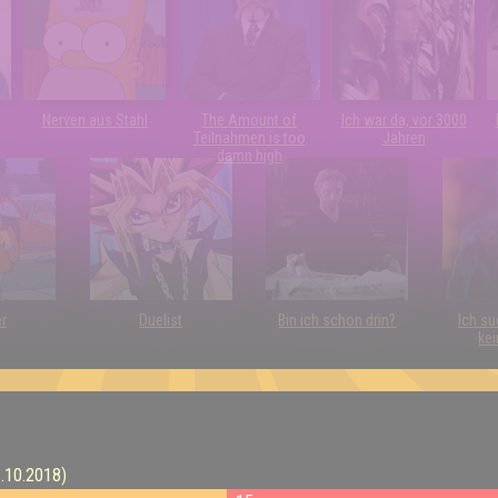
Nerven aus Stahl
The Amount of
Ich war da, vor 3000
Teilnahmen is too
Jahren
damn high
er
Duelist
Bin ich schon drin?
Ich su
kei
1.10.2018)