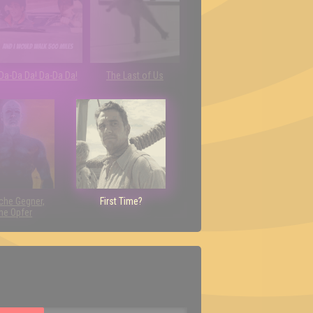
Da-Da Da! Da-Da Da!
The Last of Us
che Gegner,
First Time?
ne Opfer