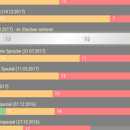
15
l (14.12.2017)
15
7
0.2017) - im Stechen verloren
10
16
mme Sprüche (21.07.2017)
14
11
a Spezial (11.05.2017)
13
2017)
13
Spezial (01.12.2016)
7
14
lmspezial (27.10.2016)
12