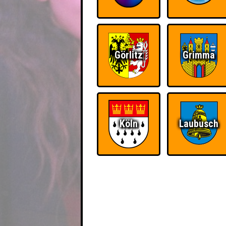
Görlitz
Grimma
Köln
Laubusch