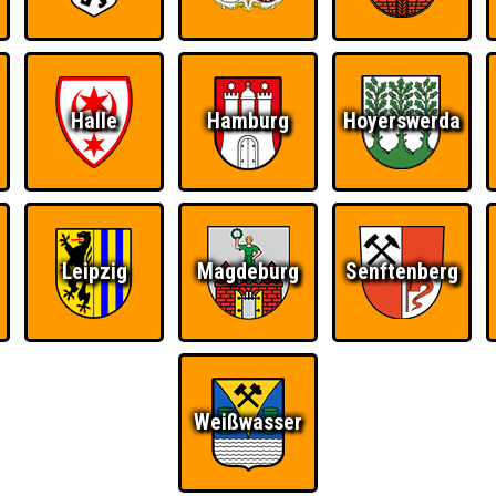
Halle
Hamburg
Hoyerswerda
Leipzig
Magdeburg
Senftenberg
Weißwasser