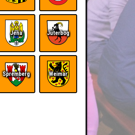
Jena
Jüterbog
Spremberg
Weimar