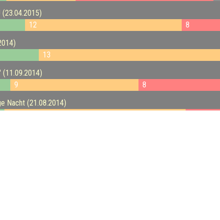
! (23.04.2015)
12
8
.2014)
13
!" (11.09.2014)
9
8
nge Nacht (21.08.2014)
12
10
31.07.2014)
13
12
brauerei) (16.07.2014)
13
10
 (02.07.2014)
14