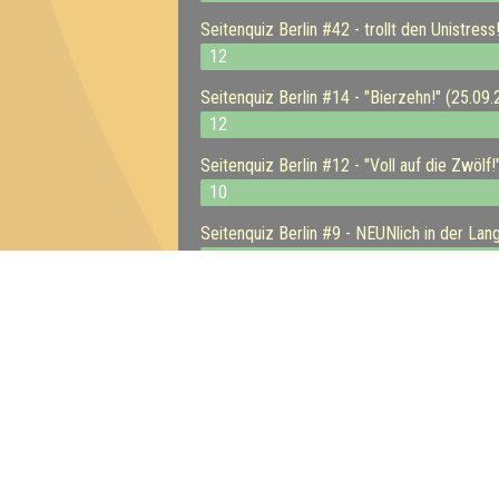
Seitenquiz Berlin #42 - trollt den Unistress
12
Seitenquiz Berlin #14 - "Bierzehn!" (25.09
12
Seitenquiz Berlin #12 - "Voll auf die Zwölf
10
Seitenquiz Berlin #9 - NEUNlich in der La
9
Seitenquiz Berlin #7 - "Verflixte Sieben" (
10
Seitenquiz Berlin #6 - Alte Kantine (Kultur
12
Seitenquiz Berlin #5 - in der Langen Nacht
11
12