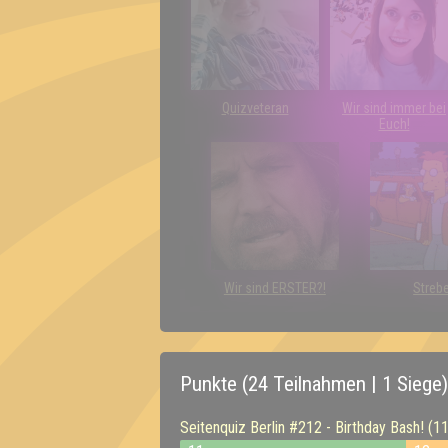
Quizveteran
Wir sind immer bei
Euch!
Wir sind ERSTER?!
Streb
Punkte (24 Teilnahmen | 1 Siege)
Seitenquiz Berlin #212 - Birthday Bash! (1