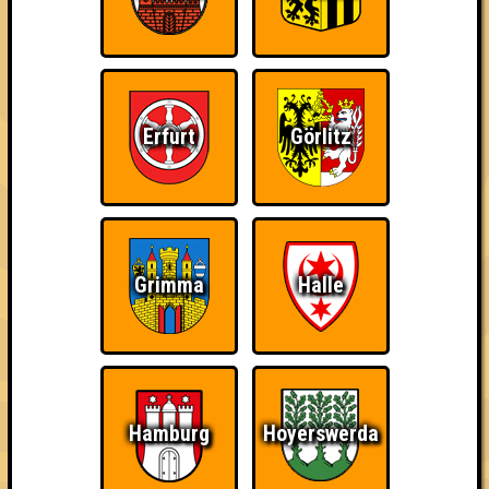
Die glorreichen Nichtswisser
Errungenschaften
Kleiner Hinweis: bei uns sind Teams, die in einem Stechen
Erfurt
Görlitz
verlieren, trotzdem auf dem 1. Platz - den haben sie sich
schließlich verdient! Entsprechend gibt es für diese auch
Errungenschaften für den 1. Platz.
Grimma
Halle
Schon wieder zum
Wiederzehn macht
Quizveteran
Quiz?!
Freude
Hamburg
Hoyerswerda