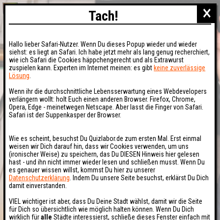
×
Tach!
Hallo lieber Safari-Nutzer. Wenn Du dieses Popup wieder und wieder
siehst: es liegt an Safari. Ich habe jetzt mehr als lang genug recherchiert,
wie ich Safari die Cookies häppchengerecht und als Extrawurst
zuspielen kann. Experten im Internet meinen: es gibt
keine zuverlässige
Lösung
.
Wenn ihr die durchschnittliche Lebensserwartung eines Webdevelopers
verlängern wollt: holt Euch einen anderen Browser. Firefox, Chrome,
Opera, Edge - meinetwegen Netscape. Aber lasst die Finger von Safari.
Safari ist der Suppenkasper der Browser.
Wie es scheint, besuchst Du Quizlabor.de zum ersten Mal. Erst einmal
weisen wir Dich darauf hin, dass wir Cookies verwenden, um uns
(ironischer Weise) zu speichern, das Du DIESEN Hinweis hier gelesen
hast - und ihn nicht immer wieder lesen und schließen musst. Wenn Du
es genauer wissen willst, kommst Du hier zu unserer
Datenschutzerklärung
. Indem Du unsere Seite besuchst, erklärst Du Dich
damit einverstanden.
VIEL wichtiger ist aber, dass Du Deine Stadt wählst, damit wir die Seite
für Dich so übersichtlich wie möglich halten können. Wenn Du Dich
wirklich für
alle
Städte interessierst, schließe dieses Fenster einfach mit