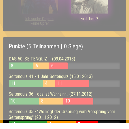
Ich suche Gegner,
First Time?
keine Opfer
Punkte (5 Teilnahmen | 0 Siege)
DAS 50. SEITENQUIZ - (09.04.2013)
8
5
6
Seitenquiz 41 - 1 Jahr Seitenquiz (15.01.2013)
11
4
11
Seitenquiz 36 - das ist Wahnsinn.. (27.11.2012)
10
8
10
Seitenquiz 35 - "Wo liegt der Ursprung vom Vorsprung vom
Seitensprung" (20.11.2012)
12
9
7