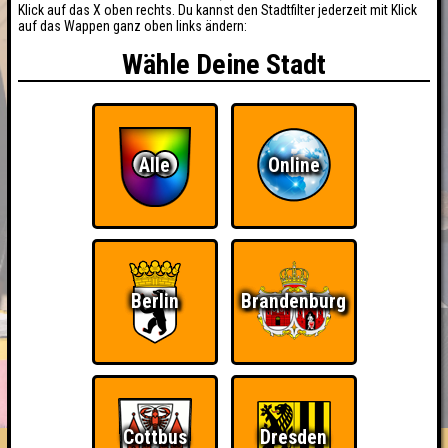
Klick auf das X oben rechts. Du kannst den Stadtfilter jederzeit mit Klick
auf das Wappen ganz oben links ändern:
Wähle Deine Stadt
Alle
Online
Berlin
Brandenburg
BUCHEN
RESERVIERUNG
HIGHSCORE
EVENTS
ÜBER UNS
FAQ
Cottbus
Dresden