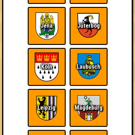
Wir sind immer bei
Nerven aus Stahl
The Amount of
Euch!
Teilnahmen is too
Jena
Jüterbog
damn high
Köln
Laubusch
Ich war da, vor 3000
Da-Da Da! Da-Da Da!
Teil der Oberschicht
Jahren
Leipzig
Magdeburg
Knapp daneben!
Erster!
So kurz vorm Sieg!