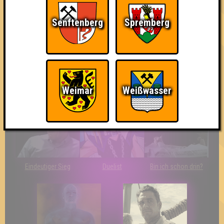
Senftenberg
Spremberg
The Last of Us
Wir sind ERSTER?!
Streber
Weimar
Weißwasser
Eindeutiger Sieg
Duelist
Bin ich schon drin?