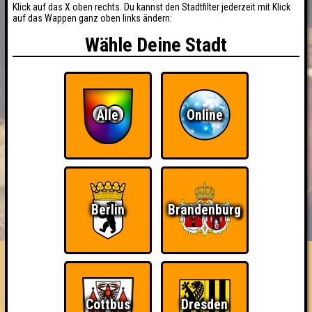
Klick auf das X oben rechts. Du kannst den Stadtfilter jederzeit mit Klick
auf das Wappen ganz oben links ändern:
Wähle Deine Stadt
Alle
Online
BUCHEN
RESERVIERUNG
Berlin
Brandenburg
HIGHSCORE
EVENTS
ÜBER UNS
FAQ
«
»
Seitenquiz 54
"Wissen" macht Spaß · 14.05.2013 · Scandale Le Locale
Cottbus
Dresden