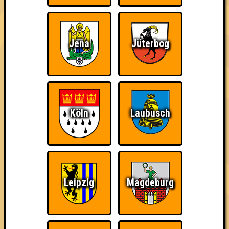
35
14
12
9
3. Die Bärtigen
33
12
11
10
Jena
Jüterbog
3. Filetstücke
33
10
11
12
4. Pauschalwissen
32
12
8
12
Köln
Laubusch
5. Fango am Mars
31
8
13
10
6. geile Stelle
30
9
13
8
Leipzig
Magdeburg
6. Die echten Smarties
30
9
11
10
7. Seitensprung