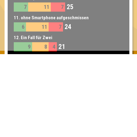
25
7
11
7
11. ohne Smartphone aufgeschmissen
24
6
11
7
12. Ein Fall für Zwei
21
9
8
4
Inhaber & Geschäftsführer:
Georg Martin // Quizlabor
Sandower Straße 56
03046 Cottbus
info@quizlabor.de
Impressum:
Impressum
Datenschutz:
Datenschutzerklärung