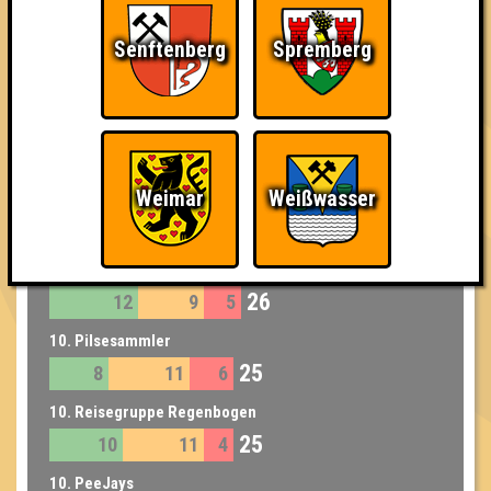
29
8
11
10
Senftenberg
Spremberg
7. Ääähüüyk!!!
29
7
11
11
7. Schmetto Heads
29
11
11
7
Weimar
Weißwasser
8. Obi-Wan geht knobeln
27
9
11
7
9. Blickdichtes Fichtengleye
26
12
9
5
10. Pilsesammler
25
8
11
6
10. Reisegruppe Regenbogen
25
10
11
4
10. PeeJays