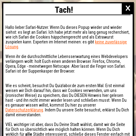
×
Tach!
Hallo lieber Safari-Nutzer. Wenn Du dieses Popup wieder und wieder
siehst: es liegt an Safari. Ich habe jetzt mehr als lang genug recherchiert,
wie ich Safari die Cookies häppchengerecht und als Extrawurst
zuspielen kann. Experten im Internet meinen: es gibt
keine zuverlässige
Lösung
.
Wenn ihr die durchschnittliche Lebensserwartung eines Webdevelopers
verlängern wollt: holt Euch einen anderen Browser. Firefox, Chrome,
Opera, Edge - meinetwegen Netscape. Aber lasst die Finger von Safari.
Safari ist der Suppenkasper der Browser.
Wie es scheint, besuchst Du Quizlabor.de zum ersten Mal. Erst einmal
weisen wir Dich darauf hin, dass wir Cookies verwenden, um uns
(ironischer Weise) zu speichern, das Du DIESEN Hinweis hier gelesen
hast - und ihn nicht immer wieder lesen und schließen musst. Wenn Du
es genauer wissen willst, kommst Du hier zu unserer
Datenschutzerklärung
. Indem Du unsere Seite besuchst, erklärst Du Dich
damit einverstanden.
VIEL wichtiger ist aber, dass Du Deine Stadt wählst, damit wir die Seite
für Dich so übersichtlich wie möglich halten können. Wenn Du Dich
wirklich für
alle
Städte interessierst, schließe dieses Fenster einfach mit