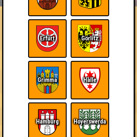
ÜBER UNS
FAQ
changela bangela
Errungenschaften
Erfurt
Görlitz
Kleiner Hinweis: bei uns sind Teams, die in einem Stechen
verlieren, trotzdem auf dem 1. Platz - den haben sie sich
schließlich verdient! Entsprechend gibt es für diese auch
Errungenschaften für den 1. Platz.
Grimma
Halle
Schon wieder zum
Wiederzehn macht
Quizveteran
Quiz?!
Freude
Hamburg
Hoyerswerda