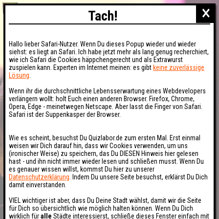
×
Tach!
Hallo lieber Safari-Nutzer. Wenn Du dieses Popup wieder und wieder
siehst: es liegt an Safari. Ich habe jetzt mehr als lang genug recherchiert,
wie ich Safari die Cookies häppchengerecht und als Extrawurst
zuspielen kann. Experten im Internet meinen: es gibt
keine zuverlässige
Lösung
.
Wenn ihr die durchschnittliche Lebensserwartung eines Webdevelopers
verlängern wollt: holt Euch einen anderen Browser. Firefox, Chrome,
Opera, Edge - meinetwegen Netscape. Aber lasst die Finger von Safari.
Safari ist der Suppenkasper der Browser.
Wie es scheint, besuchst Du Quizlabor.de zum ersten Mal. Erst einmal
weisen wir Dich darauf hin, dass wir Cookies verwenden, um uns
(ironischer Weise) zu speichern, das Du DIESEN Hinweis hier gelesen
hast - und ihn nicht immer wieder lesen und schließen musst. Wenn Du
es genauer wissen willst, kommst Du hier zu unserer
Datenschutzerklärung
. Indem Du unsere Seite besuchst, erklärst Du Dich
damit einverstanden.
VIEL wichtiger ist aber, dass Du Deine Stadt wählst, damit wir die Seite
für Dich so übersichtlich wie möglich halten können. Wenn Du Dich
wirklich für
alle
Städte interessierst, schließe dieses Fenster einfach mit