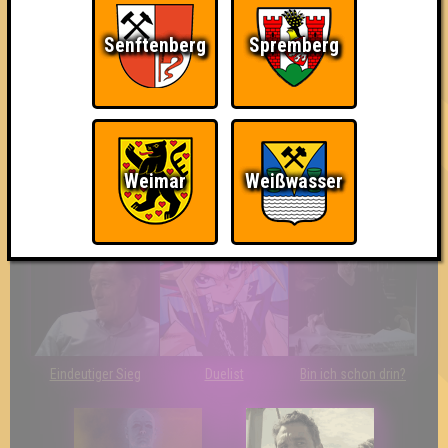
Knapp daneben!
Erster!
So kurz vorm Sieg!
Senftenberg
Spremberg
Weimar
Weißwasser
The Last of Us
Wir sind ERSTER?!
Streber
Eindeutiger Sieg
Duelist
Bin ich schon drin?