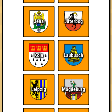
Jena
Jüterbog
Wir sind immer bei
Nerven aus Stahl
The Amount of
Euch!
Teilnahmen is too
damn high
Köln
Laubusch
Ich war da, vor 3000
Da-Da Da! Da-Da Da!
Teil der Oberschicht
Jahren
Leipzig
Magdeburg