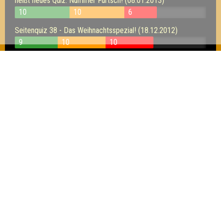
heißt neues Quiz. Nummer Fürtsch! (08.01.2013)
10
10
6
Seitenquiz 38 - Das Weihnachtsspezial! (18.12.2012)
9
10
10
Seitenquiz 37 - "Weihnachts-Wunsch-Wissen" (11.12.2012)
11
11
12
Seitenquiz 36 - das ist Wahnsinn.. (27.11.2012)
8
10
9
Inhaber & Geschäftsführer:
Georg Martin // Quizlabor
Sandower Straße 56
03046 Cottbus
info@quizlabor.de
Impressum:
Impressum