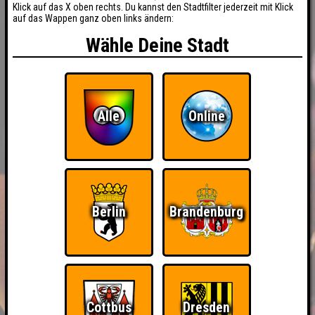
Klick auf das X oben rechts. Du kannst den Stadtfilter jederzeit mit Klick
auf das Wappen ganz oben links ändern:
Wähle Deine Stadt
Alle
Online
Berlin
Brandenburg
BUCHEN
RESERVIERUNG
HIGHSCORE
EVENTS
Cottbus
Dresden