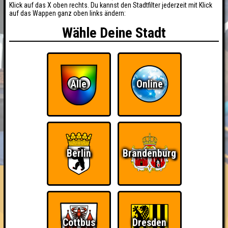
Klick auf das X oben rechts. Du kannst den Stadtfilter jederzeit mit Klick
auf das Wappen ganz oben links ändern:
Wähle Deine Stadt
Alle
Online
BUCHEN
RESERVIERUNG
HIGHSCORE
EVENTS
Berlin
Brandenburg
ÜBER UNS
FAQ
«
»
Seitenquiz 42
"Das ist kein Spezial" - Spezial · 22.01.2013 · Scandale Le
Locale Fatale
Cottbus
Dresden