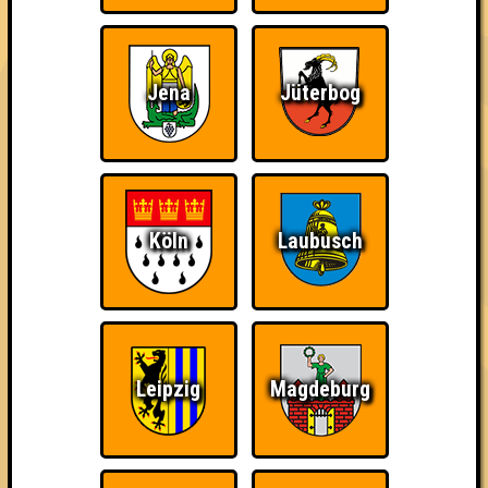
3. Die Bärtigen
27
10
10
7
Jena
Jüterbog
3. Wurstbrot
27
11
7
9
3. Team Tourette... Scheiße
27
11
9
7
4. Seitensprung
Köln
Laubusch
26
10
6
10
4. Ääähüüyk!!!
26
10
9
7
5. Stammwürze
Leipzig
Magdeburg
25
10
8
7
5. Findungsstörung
25
10
8
7