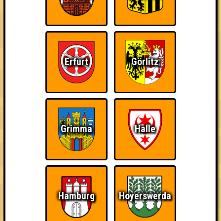
Info
Punkte
Angemeldete Teams
Erfurt
Görlitz
Grimma
Halle
Punkte
1. ohne Smartphone aufgeschmissen
32
12
9
11
Hamburg
Hoyerswerda
2. Am Mars
28
10
8
10