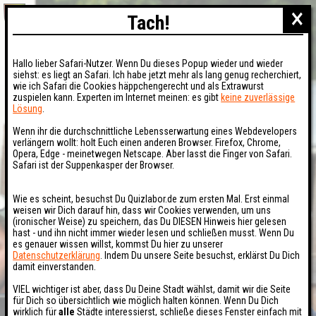
×
Tach!
Hallo lieber Safari-Nutzer. Wenn Du dieses Popup wieder und wieder
siehst: es liegt an Safari. Ich habe jetzt mehr als lang genug recherchiert,
wie ich Safari die Cookies häppchengerecht und als Extrawurst
zuspielen kann. Experten im Internet meinen: es gibt
keine zuverlässige
Lösung
.
Wenn ihr die durchschnittliche Lebensserwartung eines Webdevelopers
verlängern wollt: holt Euch einen anderen Browser. Firefox, Chrome,
Opera, Edge - meinetwegen Netscape. Aber lasst die Finger von Safari.
Safari ist der Suppenkasper der Browser.
Wie es scheint, besuchst Du Quizlabor.de zum ersten Mal. Erst einmal
weisen wir Dich darauf hin, dass wir Cookies verwenden, um uns
(ironischer Weise) zu speichern, das Du DIESEN Hinweis hier gelesen
hast - und ihn nicht immer wieder lesen und schließen musst. Wenn Du
es genauer wissen willst, kommst Du hier zu unserer
Datenschutzerklärung
. Indem Du unsere Seite besuchst, erklärst Du Dich
damit einverstanden.
VIEL wichtiger ist aber, dass Du Deine Stadt wählst, damit wir die Seite
für Dich so übersichtlich wie möglich halten können. Wenn Du Dich
wirklich für
alle
Städte interessierst, schließe dieses Fenster einfach mit