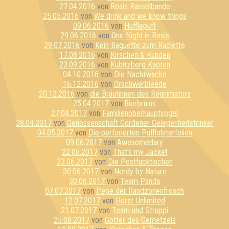
27.04.2016
von
Rosis Rasselbande
25.05.2016
von
We drink and we know things
09.06.2016
von
Hufflepuff
29.06.2016
von
One Night in Rosis
29.07.2016
von
Kein Baguette zum Raclette
17.08.2016
von
Kirschen & Kunden
23.09.2016
von
Kubitzberg Kaoten
04.10.2016
von
Die Nachtwache
16.12.2016
von
Orschwerbleede
20.12.2016
von
die Bräutinnen des Reanimators
25.04.2017
von
Bierbrains
27.04.2017
von
Familienoberhauptvogel
28.04.2017
von
Genossenschaft Gördener Gelegenheitstrinker
04.05.2017
von
Die perforierten Pufflolsterfolien
09.06.2017
von
Awesomedary
22.06.2017
von
That's my Jacket
23.06.2017
von
Die Postfucktischen
30.06.2017
von
Nerdy by Nature
30.06.2017
von
Team Panda
07.07.2017
von
Pepe der Randzonenfrosch
12.07.2017
von
Horst Unlimited
21.07.2017
von
Team und Struppi
25.08.2017
von
Götter des Gemetzels