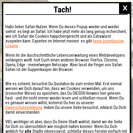
×
Tach!
Hallo lieber Safari-Nutzer. Wenn Du dieses Popup wieder und wieder
siehst: es liegt an Safari. Ich habe jetzt mehr als lang genug recherchiert,
wie ich Safari die Cookies häppchengerecht und als Extrawurst
zuspielen kann. Experten im Internet meinen: es gibt
keine zuverlässige
Lösung
.
Wenn ihr die durchschnittliche Lebensserwartung eines Webdevelopers
verlängern wollt: holt Euch einen anderen Browser. Firefox, Chrome,
Opera, Edge - meinetwegen Netscape. Aber lasst die Finger von Safari.
Safari ist der Suppenkasper der Browser.
Wie es scheint, besuchst Du Quizlabor.de zum ersten Mal. Erst einmal
weisen wir Dich darauf hin, dass wir Cookies verwenden, um uns
(ironischer Weise) zu speichern, das Du DIESEN Hinweis hier gelesen
hast - und ihn nicht immer wieder lesen und schließen musst. Wenn Du
es genauer wissen willst, kommst Du hier zu unserer
Datenschutzerklärung
. Indem Du unsere Seite besuchst, erklärst Du Dich
damit einverstanden.
VIEL wichtiger ist aber, dass Du Deine Stadt wählst, damit wir die Seite
für Dich so übersichtlich wie möglich halten können. Wenn Du Dich
wirklich für
alle
Städte interessierst, schließe dieses Fenster einfach mit