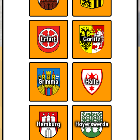
BUCHEN
RESERVIERUNG
HIGHSCORE
EVENTS
Erfurt
Görlitz
ÜBER UNS
FAQ
Ich suche Gegner, keine Opfer
Gewinne mit MEHR als zwei Punkten Abstand (zum zweiten Platz)
Grimma
Halle
~ Noch nicht erreicht ~
Hamburg
Hoyerswerda