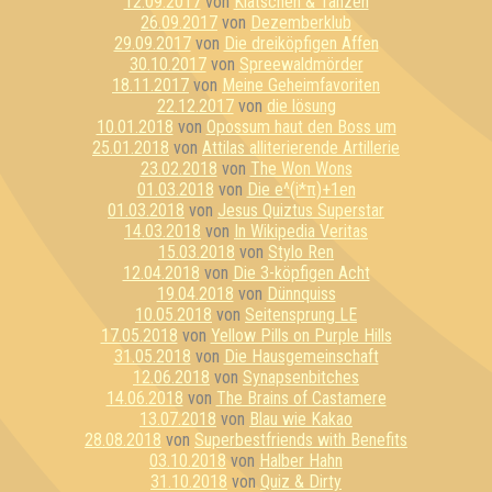
12.09.2017
von
Klatschen & Tanzen
26.09.2017
von
Dezemberklub
29.09.2017
von
Die dreiköpfigen Affen
30.10.2017
von
Spreewaldmörder
18.11.2017
von
Meine Geheimfavoriten
22.12.2017
von
die lösung
10.01.2018
von
Opossum haut den Boss um
25.01.2018
von
Attilas alliterierende Artillerie
23.02.2018
von
The Won Wons
01.03.2018
von
Die e^(i*π)+1en
01.03.2018
von
Jesus Quiztus Superstar
14.03.2018
von
In Wikipedia Veritas
15.03.2018
von
Stylo Ren
12.04.2018
von
Die 3-köpfigen Acht
19.04.2018
von
Dünnquiss
10.05.2018
von
Seitensprung LE
17.05.2018
von
Yellow Pills on Purple Hills
31.05.2018
von
Die Hausgemeinschaft
12.06.2018
von
Synapsenbitches
14.06.2018
von
The Brains of Castamere
13.07.2018
von
Blau wie Kakao
28.08.2018
von
Superbestfriends with Benefits
03.10.2018
von
Halber Hahn
31.10.2018
von
Quiz & Dirty