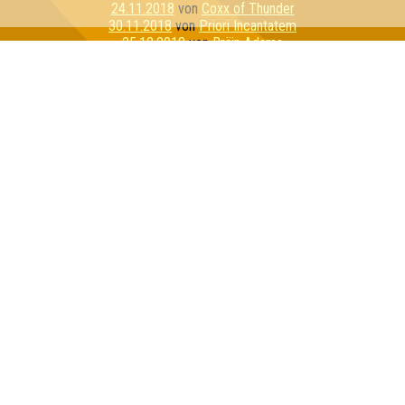
24.11.2018
von
Coxx of Thunder
30.11.2018
von
Priori Incantatem
25.12.2018
von
Bräin Adams
28.01.2019
von
Quizztopher Robin
14.02.2019
von
Schweinenackensteak Medium
14.03.2019
von
China Kohlada
13.06.2019
von
Die Dotzer
30.07.2019
von
Team Rocket
15.08.2019
von
The Walking Mad
21.09.2019
von
Die Intellenzbolzen
04.10.2019
von
Banannnnnaaaa
22.10.2019
von
Krosse Kruppe
13.11.2019
von
Las Jägers
25.11.2019
von
I Love Porno
11.12.2019
von
Närrische Tuks
29.01.2020
von
Les Quizerables
28.02.2020
von
Dobbys Armee
Inhaber & Geschäftsführer:
Georg Martin // Quizlabor
Sandower Straße 56