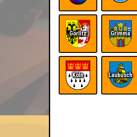
Görlitz
Grimma
Köln
Laubusch
EVENT
Die Dotzer