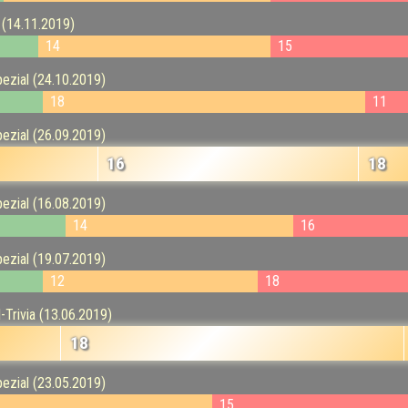
 (14.11.2019)
14
15
pezial (24.10.2019)
18
11
pezial (26.09.2019)
16
18
pezial (16.08.2019)
14
16
pezial (19.07.2019)
12
18
-Trivia (13.06.2019)
18
pezial (23.05.2019)
15