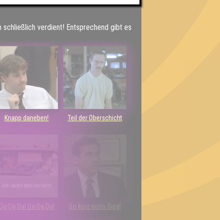
h schließlich verdient! Entsprechend gibt es
Knapp daneben!
Teil der Oberschicht
Da-Da Da! Da-Da Da!
So kurz vorm Sieg!