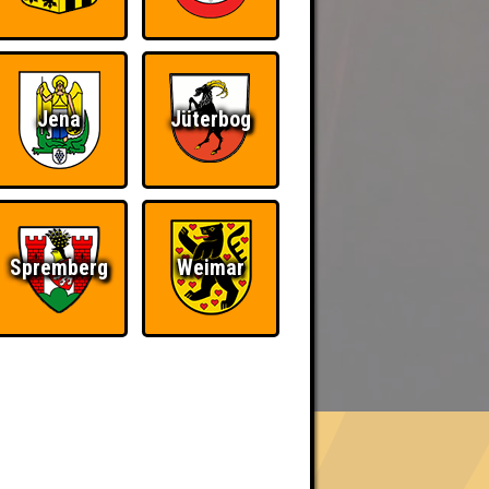
Jena
Jüterbog
Spremberg
Weimar
BER UNS