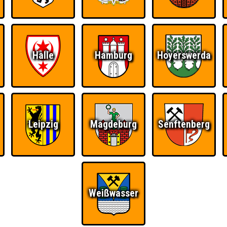
Halle
Hamburg
Hoyerswerda
Leipzig
Magdeburg
Senftenberg
Ü
FAQ
BUCHEN
RESERVIERUNG
HIGHSCORE
S
Weißwasser