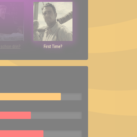
h schon drin?
First Time?