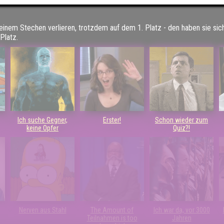
 einem Stechen verlieren, trotzdem auf dem 1. Platz - den haben sie sic
Platz.
Ich suche Gegner,
Erster!
Schon wieder zum
keine Opfer
Quiz?!
Nerven aus Stahl
The Amount of
Ich war da, vor 3000
Teilnahmen is too
Jahren