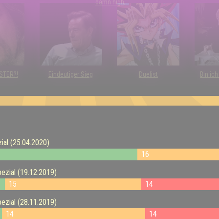
damn high
RSTER?!
Eindeutiger Sieg
Duelist
Bin ic
zial (25.04.2020)
16
pezial (19.12.2019)
15
14
pezial (28.11.2019)
14
14