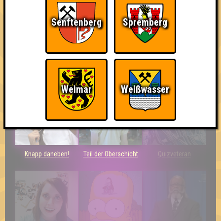
Senftenberg
Spremberg
Streber
Eindeutiger Sieg
Schon wieder zum
Quiz?!
Weimar
Weißwasser
Knapp daneben!
Teil der Oberschicht
Quizveteran