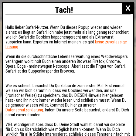
×
Tach!
Hallo lieber Safari-Nutzer. Wenn Du dieses Popup wieder und wieder
siehst: es liegt an Safari. Ich habe jetzt mehr als lang genug recherchiert,
wie ich Safari die Cookies häppchengerecht und als Extrawurst
zuspielen kann. Experten im Internet meinen: es gibt
keine zuverlässige
Lösung
.
Wenn ihr die durchschnittliche Lebensserwartung eines Webdevelopers
verlängern wollt: holt Euch einen anderen Browser. Firefox, Chrome,
Opera, Edge - meinetwegen Netscape. Aber lasst die Finger von Safari.
Safari ist der Suppenkasper der Browser.
Wie es scheint, besuchst Du Quizlabor.de zum ersten Mal. Erst einmal
weisen wir Dich darauf hin, dass wir Cookies verwenden, um uns
(ironischer Weise) zu speichern, das Du DIESEN Hinweis hier gelesen
hast - und ihn nicht immer wieder lesen und schließen musst. Wenn Du
es genauer wissen willst, kommst Du hier zu unserer
Datenschutzerklärung
. Indem Du unsere Seite besuchst, erklärst Du Dich
damit einverstanden.
VIEL wichtiger ist aber, dass Du Deine Stadt wählst, damit wir die Seite
für Dich so übersichtlich wie möglich halten können. Wenn Du Dich
wirklich für
alle
Städte interessierst, schließe dieses Fenster einfach mit