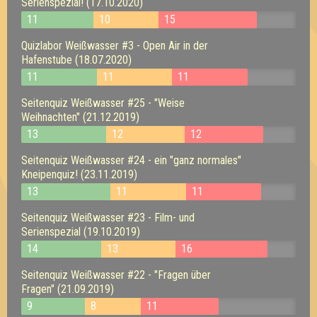
Serienspezial! (17.10.2020)
11
10
15
Quizlabor Weißwasser #3 - Open Air in der
Hafenstube (18.07.2020)
11
11
11
Seitenquiz Weißwasser #25 - "Weise
Weihnachten" (21.12.2019)
13
12
12
Seitenquiz Weißwasser #24 - ein "ganz normales"
Kneipenquiz! (23.11.2019)
13
11
11
Seitenquiz Weißwasser #23 - Film- und
Serienspezial (19.10.2019)
14
13
16
Seitenquiz Weißwasser #22 - "Fragen über
Fragen" (21.09.2019)
9
8
11