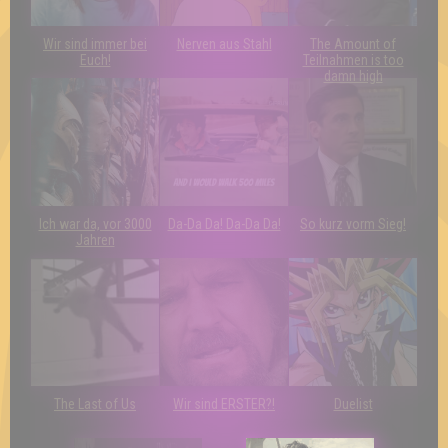
Wir sind immer bei
Nerven aus Stahl
The Amount of
Euch!
Teilnahmen is too
damn high
Ich war da, vor 3000
Da-Da Da! Da-Da Da!
So kurz vorm Sieg!
Jahren
The Last of Us
Wir sind ERSTER?!
Duelist