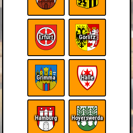
Erfurt
Görlitz
Grimma
Halle
Hamburg
Hoyerswerda
BUCHEN