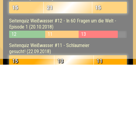
15
21
15
Seitenquiz Weißwasser #12 - In 60 Fragen um die Welt -
Episode 1 (20.10.2018)
12
11
13
Seitenquiz Weißwasser #11 - Schlaumeier
gesucht! (22.09.2018)
15
13
11
Seitenquiz Weißwasser #10 - "(weiß) ...Wasser!" (18.08.2018)
15
12
11
Seitenquiz Weißwasser #9 - Weltmeisterlich! (16.06.2018)
12
12
10
Seitenquiz Weißwasser #8 - "Bilderrätsel lauern
überall!" (26.05.2018)
7
9
11