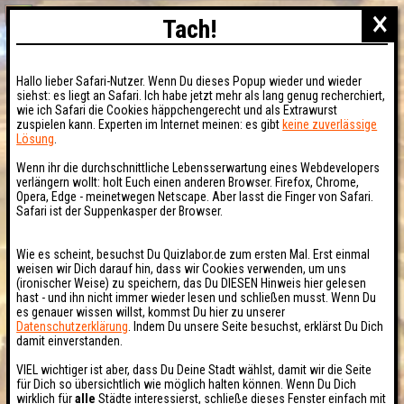
×
Tach!
Hallo lieber Safari-Nutzer. Wenn Du dieses Popup wieder und wieder
siehst: es liegt an Safari. Ich habe jetzt mehr als lang genug recherchiert,
wie ich Safari die Cookies häppchengerecht und als Extrawurst
zuspielen kann. Experten im Internet meinen: es gibt
keine zuverlässige
Lösung
.
Wenn ihr die durchschnittliche Lebensserwartung eines Webdevelopers
verlängern wollt: holt Euch einen anderen Browser. Firefox, Chrome,
Opera, Edge - meinetwegen Netscape. Aber lasst die Finger von Safari.
Safari ist der Suppenkasper der Browser.
Wie es scheint, besuchst Du Quizlabor.de zum ersten Mal. Erst einmal
weisen wir Dich darauf hin, dass wir Cookies verwenden, um uns
(ironischer Weise) zu speichern, das Du DIESEN Hinweis hier gelesen
hast - und ihn nicht immer wieder lesen und schließen musst. Wenn Du
es genauer wissen willst, kommst Du hier zu unserer
Datenschutzerklärung
. Indem Du unsere Seite besuchst, erklärst Du Dich
damit einverstanden.
VIEL wichtiger ist aber, dass Du Deine Stadt wählst, damit wir die Seite
für Dich so übersichtlich wie möglich halten können. Wenn Du Dich
wirklich für
alle
Städte interessierst, schließe dieses Fenster einfach mit