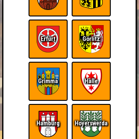
Erfurt
Görlitz
Grimma
Halle
BUCHEN
RESERVIERUNG
HIGHSCORE
EVENTS
Hamburg
Hoyerswerda
ÜBER UNS
FAQ