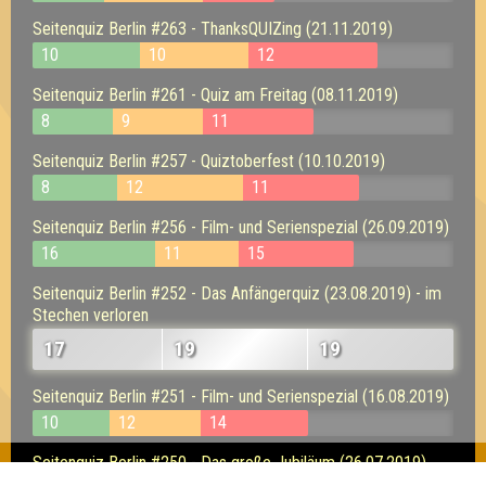
Seitenquiz Berlin #263 - ThanksQUIZing (21.11.2019)
10
10
12
Seitenquiz Berlin #261 - Quiz am Freitag (08.11.2019)
8
9
11
Seitenquiz Berlin #257 - Quiztoberfest (10.10.2019)
8
12
11
Seitenquiz Berlin #256 - Film- und Serienspezial (26.09.2019)
16
11
15
Seitenquiz Berlin #252 - Das Anfängerquiz (23.08.2019) - im
Stechen verloren
17
19
19
Seitenquiz Berlin #251 - Film- und Serienspezial (16.08.2019)
10
12
14
Seitenquiz Berlin #250 - Das große Jubiläum (26.07.2019)