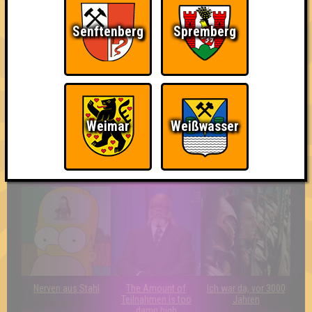
Senftenberg
Spremberg
Teil der Oberschicht
Erster!
Streber
Weimar
Weißwasser
Ich suche Gegner,
Quizveteran
Wir sind immer bei
keine Opfer
Euch!
Nerven aus Stahl
The Amount of
Ich war da, vor 3000
Teilnahmen is too
Jahren
damn high