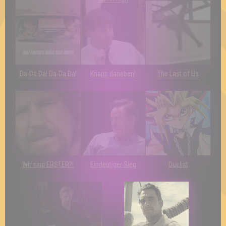
Da-Da Da! Da-Da Da!
Knapp daneben!
The Last of Us
Wir sind ERSTER?!
Eindeutiger Sieg
Duelist