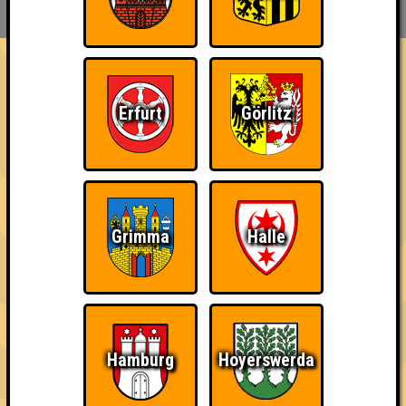
HIGHSCORE
EVENTS
ÜBER UNS
FAQ
«
»
Seitenquiz Berlin #146
Erfurt
Görlitz
Chill mal · 09.06.2017 · Frannz Club
Info
Punkte
Angemeldete Teams
Grimma
Halle
Hamburg
Hoyerswerda
Punkte