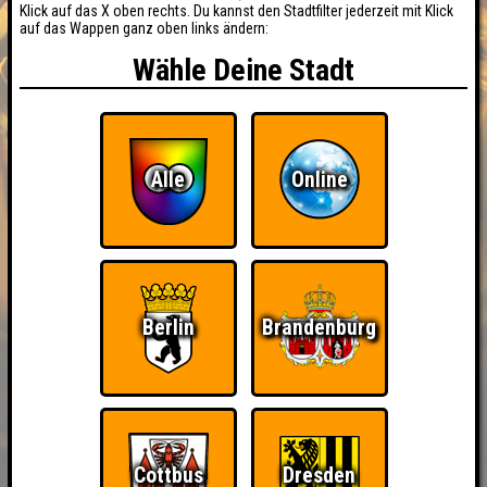
Klick auf das X oben rechts. Du kannst den Stadtfilter jederzeit mit Klick
auf das Wappen ganz oben links ändern:
Wähle Deine Stadt
Alle
Online
Berlin
Brandenburg
BUCHEN
Cottbus
Dresden
RESERVIERUNG