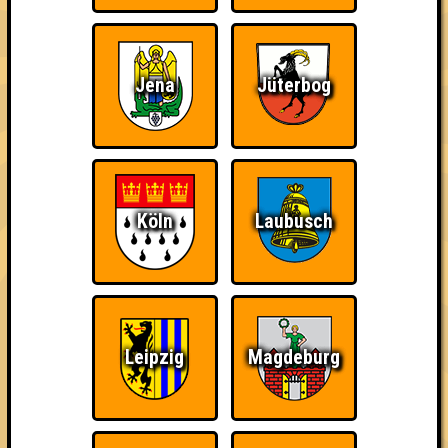
1. Awesomedary
45
12
18
15
Jena
Jüterbog
2. Zerschmetterlinge
42
14
12
16
3. Die hydrogenen Sauerstoffe
40
16
7
17
Köln
Laubusch
3. Quizzy Mcquizface
40
14
10
16
4. Die Lurchis
39
13
11
15
Leipzig
Magdeburg
4. Herrengedeck
39
14
10
15
4. Double Dee Dee Debilen