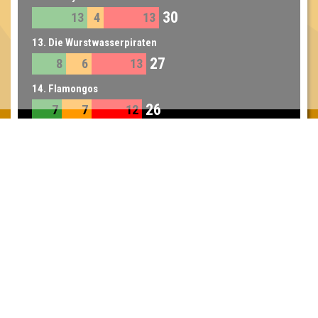
30
13
4
13
13. Die Wurstwasserpiraten
27
8
6
13
14. Flamongos
26
7
7
12
14. Jamaikaflower
26
10
5
11
15. Ne jute Frage
23
6
6
11
Inhaber & Geschäftsführer:
Georg Martin // Quizlabor
Sandower Straße 56