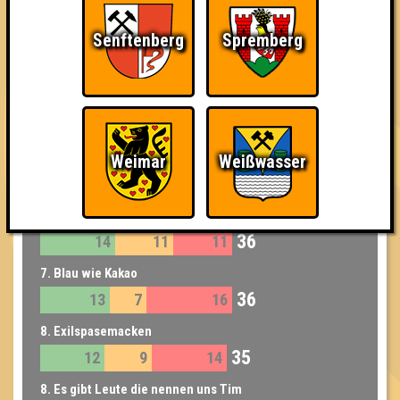
39
11
13
15
Senftenberg
Spremberg
5. Spielkinder
38
11
14
13
6. Schnapsosaurus
37
12
10
15
6. WPC
Weimar
Weißwasser
37
16
5
16
7. Familienoberhauptvogel
36
14
11
11
7. Blau wie Kakao
36
13
7
16
8. Exilspasemacken
35
12
9
14
8. Es gibt Leute die nennen uns Tim