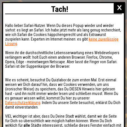
×
Tach!
Hallo lieber Safari-Nutzer. Wenn Du dieses Popup wieder und wieder
siehst: es liegt an Safari. Ich habe jetzt mehr als lang genug recherchiert,
wie ich Safari die Cookies häppchengerecht und als Extrawurst
zuspielen kann. Experten im Internet meinen: es gibt
keine zuverlässige
Lösung
.
Wenn ihr die durchschnittliche Lebensserwartung eines Webdevelopers
verlängern wollt: holt Euch einen anderen Browser. Firefox, Chrome,
Opera, Edge - meinetwegen Netscape. Aber lasst die Finger von Safari.
Safari ist der Suppenkasper der Browser.
Wie es scheint, besuchst Du Quizlabor.de zum ersten Mal. Erst einmal
weisen wir Dich darauf hin, dass wir Cookies verwenden, um uns
(ironischer Weise) zu speichern, das Du DIESEN Hinweis hier gelesen
hast - und ihn nicht immer wieder lesen und schließen musst. Wenn Du
es genauer wissen willst, kommst Du hier zu unserer
Datenschutzerklärung
. Indem Du unsere Seite besuchst, erklärst Du Dich
damit einverstanden.
VIEL wichtiger ist aber, dass Du Deine Stadt wählst, damit wir die Seite
für Dich so übersichtlich wie möglich halten können. Wenn Du Dich
wirklich für
alle
Städte interessierst, schließe dieses Fenster einfach mit