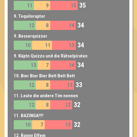
35
11
9
15
9. Tequiloraptor
34
12
8
14
9. Besserquizzer
34
10
11
13
9. Käptn Quizzo und die Rätselpiraten
34
13
7
14
10. Bier Bier Bier Bett Bett Bett
33
12
8
13
11. Leute die andere Tim nennen
32
12
8
12
11. BAZINGA!!!!
32
10
7
15
12. Ronny Effem