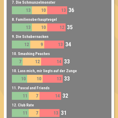
7. Die Schmunzelmonster
36
13
10
13
8. Familienoberhauptvogel
35
13
10
12
9. Die Schabernacken
34
12
9
13
10. Smashing Peaches
33
7
12
14
10. Lass mich, mir liegts auf der Zunge
33
10
10
13
11. Pascal and Friends
32
11
7
14
12. Club Rate
31
11
7
13