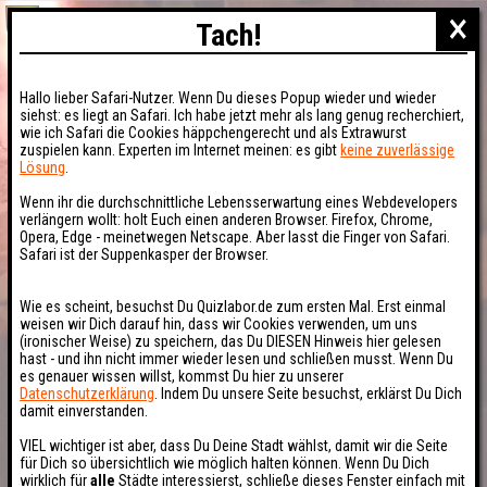
×
Tach!
Hallo lieber Safari-Nutzer. Wenn Du dieses Popup wieder und wieder
siehst: es liegt an Safari. Ich habe jetzt mehr als lang genug recherchiert,
wie ich Safari die Cookies häppchengerecht und als Extrawurst
zuspielen kann. Experten im Internet meinen: es gibt
keine zuverlässige
Lösung
.
Wenn ihr die durchschnittliche Lebensserwartung eines Webdevelopers
verlängern wollt: holt Euch einen anderen Browser. Firefox, Chrome,
Opera, Edge - meinetwegen Netscape. Aber lasst die Finger von Safari.
Safari ist der Suppenkasper der Browser.
Wie es scheint, besuchst Du Quizlabor.de zum ersten Mal. Erst einmal
weisen wir Dich darauf hin, dass wir Cookies verwenden, um uns
(ironischer Weise) zu speichern, das Du DIESEN Hinweis hier gelesen
hast - und ihn nicht immer wieder lesen und schließen musst. Wenn Du
es genauer wissen willst, kommst Du hier zu unserer
Datenschutzerklärung
. Indem Du unsere Seite besuchst, erklärst Du Dich
damit einverstanden.
VIEL wichtiger ist aber, dass Du Deine Stadt wählst, damit wir die Seite
für Dich so übersichtlich wie möglich halten können. Wenn Du Dich
wirklich für
alle
Städte interessierst, schließe dieses Fenster einfach mit