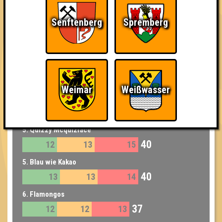
3. Schnapsosaurus
42
14
14
14
Senftenberg
Spremberg
3. Zerschmetterlinge
42
14
13
15
4. Spielkinder
41
14
12
15
Weimar
Weißwasser
5. Käptn Kienitz
40
11
13
16
5. Quizzy Mcquizface
40
12
13
15
5. Blau wie Kakao
40
13
13
14
6. Flamongos
37
12
12
13