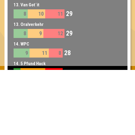
13. Van Got´it
29
8
10
11
13. Oralverkehr
29
8
9
12
14. WPC
28
9
11
8
14. 5 Pfund Hack
28
4
14
10
14. Die Süßkartoffelpommes
28
8
12
8
15. Team und Struppi
25
9
10
6