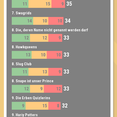
35
11
15
9
7. Swagrids
34
14
10
10
8. Die, deren Name nicht genannt werden darf
33
12
12
9
8. Hawkqueens
33
13
10
10
8. Slug Club
33
11
13
9
8. Snape ist unser Prince
33
12
9
12
9. Die Erben Quizlerins
32
9
15
8
9. Hariy Potters