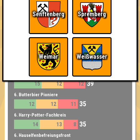
42
15
13
14
Senftenberg
Spremberg
3. Die Quizzards
42
16
14
12
4. Huffle-Puffmütter
40
13
14
13
5. 10 pints to Gryffindor
Weimar
Weißwasser
39
15
12
12
5. 6 Patroni
39
15
12
12
6. Butterbier Pioniere
35
12
12
11
6. Harry-Potter-Fachkreis
35
14
13
8
6. Hauselfenbefreiungsfront