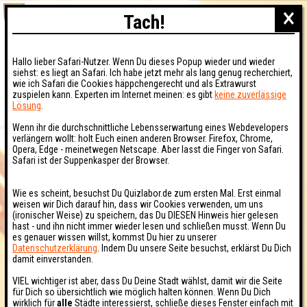
×
Tach!
Hallo lieber Safari-Nutzer. Wenn Du dieses Popup wieder und wieder
siehst: es liegt an Safari. Ich habe jetzt mehr als lang genug recherchiert,
wie ich Safari die Cookies häppchengerecht und als Extrawurst
zuspielen kann. Experten im Internet meinen: es gibt
keine zuverlässige
Lösung
.
Wenn ihr die durchschnittliche Lebensserwartung eines Webdevelopers
verlängern wollt: holt Euch einen anderen Browser. Firefox, Chrome,
Opera, Edge - meinetwegen Netscape. Aber lasst die Finger von Safari.
Safari ist der Suppenkasper der Browser.
Wie es scheint, besuchst Du Quizlabor.de zum ersten Mal. Erst einmal
weisen wir Dich darauf hin, dass wir Cookies verwenden, um uns
(ironischer Weise) zu speichern, das Du DIESEN Hinweis hier gelesen
hast - und ihn nicht immer wieder lesen und schließen musst. Wenn Du
es genauer wissen willst, kommst Du hier zu unserer
Datenschutzerklärung
. Indem Du unsere Seite besuchst, erklärst Du Dich
damit einverstanden.
VIEL wichtiger ist aber, dass Du Deine Stadt wählst, damit wir die Seite
für Dich so übersichtlich wie möglich halten können. Wenn Du Dich
wirklich für
alle
Städte interessierst, schließe dieses Fenster einfach mit