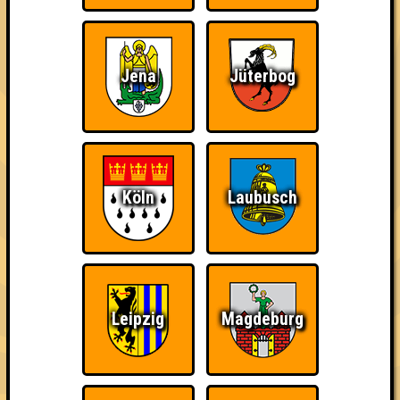
Jena
Jüterbog
Köln
Laubusch
Punkte
1. Priori Incantatem
46
15
17
14
Leipzig
Magdeburg
2. Butterbeer ist unser Gemüse
43
16
17
10
3. Dumbledores Armee