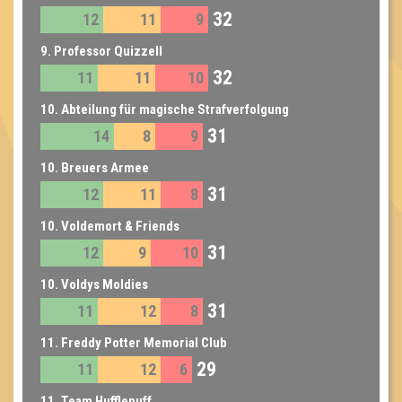
32
12
11
9
9. Professor Quizzell
32
11
11
10
10. Abteilung für magische Strafverfolgung
31
14
8
9
10. Breuers Armee
31
12
11
8
10. Voldemort & Friends
31
12
9
10
10. Voldys Moldies
31
11
12
8
11. Freddy Potter Memorial Club
29
11
12
6
11. Team Hufflepuff