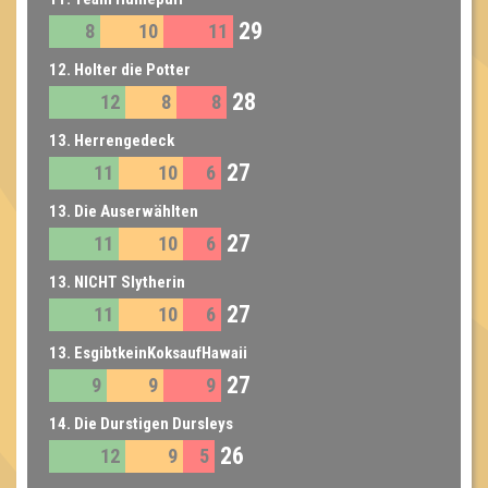
29
8
10
11
12. Holter die Potter
28
12
8
8
13. Herrengedeck
27
11
10
6
13. Die Auserwählten
27
11
10
6
13. NICHT Slytherin
27
11
10
6
13. EsgibtkeinKoksaufHawaii
27
9
9
9
14. Die Durstigen Dursleys
26
12
9
5