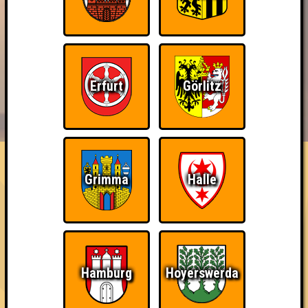
Erfurt
Görlitz
BUCHEN
RESERVIERUNG
HIGHSCORE
EVENTS
ÜBER UNS
FAQ
Eindeutiger Sieg
Grimma
Halle
Gewinne mit zwei Punkten Abstand (zum zweiten Platz)
~ Noch nicht erreicht ~
Hamburg
Hoyerswerda