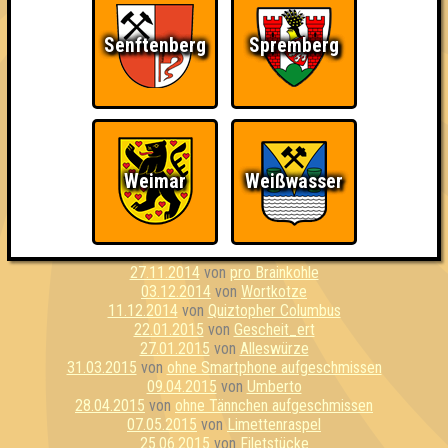
31.01.2012
von
Fango am Mars
19.06.2012
von
Stammwürze
Senftenberg
Spremberg
25.09.2012
von
Ääähüüyk!!!
23.04.2013
von
Pauschalwissen
23.07.2013
von
Scandale
06.08.2013
von
Team Überlegen
19.11.2013
von
Seitensprung
25.03.2014
von
Rhababer Barbaren
24.04.2014
von
Schrotschussschädel
25.06.2014
von
Exilspasemacken
Weimar
Weißwasser
27.06.2014
von
Topp, die Fette grillt!
04.09.2014
von
die Bräutinnen des Reanimators
16.10.2014
von
Quizards of Oz
12.11.2014
von
Gummibärenbande
27.11.2014
von
pro Brainkohle
03.12.2014
von
Wortkotze
11.12.2014
von
Quiztopher Columbus
22.01.2015
von
Gescheit_ert
27.01.2015
von
Alleswürze
31.03.2015
von
ohne Smartphone aufgeschmissen
09.04.2015
von
Umberto
28.04.2015
von
ohne Tännchen aufgeschmissen
07.05.2015
von
Limettenraspel
25.06.2015
von
Filetstücke