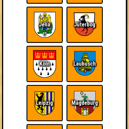
Jena
Jüterbog
Köln
Laubusch
Leipzig
Magdeburg
über 100 Teams
17.01.2012
von
WK51
24.01.2012
von
Potpourri