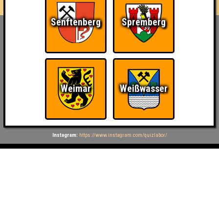
Senftenberg
Spremberg
Inhaber & Geschäftsführer:
Georg Martin // Quizlabor
Sandower Straße 56
03046 Cottbus
info@quizlabor.de
Weimar
Weißwasser
Impressum:
Impressum
Datenschutz:
Datenschutzerklärung
Facebook:
https://www.facebook.com/quizlabor
Instagram:
https://www.instagram.com/quizlabor/
Dienstag:
Berlin & Hamburg
Mittwoch:
Dresden & Köln
Donnerstag:
Halle, Leipzig & Cottbus
Freitag:
Brandenburg, Görlitz & Hoyerswerda
Samstag:
Weißwasser
Termin- oder Ortsänderungen möglich