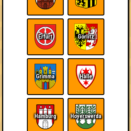
Erfurt
Görlitz
Punkte
1. die lösung
Grimma
Halle
40
12
15
13
2. Nerdy by Nature
38
14
14
10
3. Das Problem
37
Hamburg
Hoyerswerda
13
13
11
4. Frisch ausgebrochen