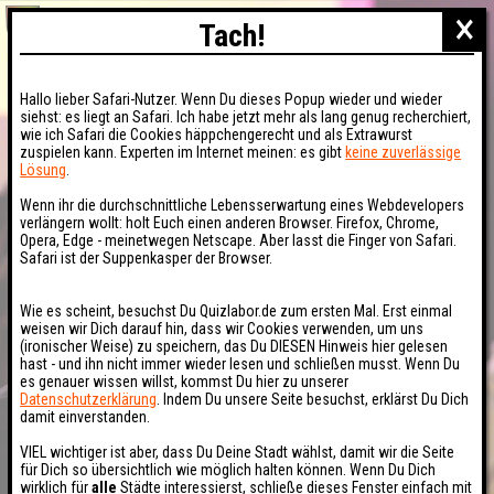
×
Tach!
Hallo lieber Safari-Nutzer. Wenn Du dieses Popup wieder und wieder
siehst: es liegt an Safari. Ich habe jetzt mehr als lang genug recherchiert,
wie ich Safari die Cookies häppchengerecht und als Extrawurst
zuspielen kann. Experten im Internet meinen: es gibt
keine zuverlässige
Lösung
.
Wenn ihr die durchschnittliche Lebensserwartung eines Webdevelopers
verlängern wollt: holt Euch einen anderen Browser. Firefox, Chrome,
Opera, Edge - meinetwegen Netscape. Aber lasst die Finger von Safari.
Safari ist der Suppenkasper der Browser.
Wie es scheint, besuchst Du Quizlabor.de zum ersten Mal. Erst einmal
weisen wir Dich darauf hin, dass wir Cookies verwenden, um uns
(ironischer Weise) zu speichern, das Du DIESEN Hinweis hier gelesen
hast - und ihn nicht immer wieder lesen und schließen musst. Wenn Du
es genauer wissen willst, kommst Du hier zu unserer
Datenschutzerklärung
. Indem Du unsere Seite besuchst, erklärst Du Dich
damit einverstanden.
VIEL wichtiger ist aber, dass Du Deine Stadt wählst, damit wir die Seite
für Dich so übersichtlich wie möglich halten können. Wenn Du Dich
wirklich für
alle
Städte interessierst, schließe dieses Fenster einfach mit