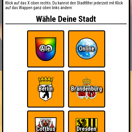
Klick auf das X oben rechts. Du kannst den Stadtfilter jederzeit mit Klick
auf das Wappen ganz oben links ändern:
Wähle Deine Stadt
Alle
Online
BUCHEN
RESERVIERUNG
HIGHSCORE
EVENTS
ÜBER UNS
FAQ
«
»
Seitenquiz Brandenburg #5
Berlin
Brandenburg
Fragen aus der Hölle · 27.10.2017 · Haus der Offiziere
Info
Punkte
Angemeldete Teams
Cottbus
Dresden