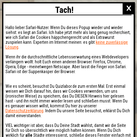
×
Tach!
Hallo lieber Safari-Nutzer. Wenn Du dieses Popup wieder und wieder
siehst: es liegt an Safari. Ich habe jetzt mehr als lang genug recherchiert,
wie ich Safari die Cookies häppchengerecht und als Extrawurst
zuspielen kann. Experten im Internet meinen: es gibt
keine zuverlässige
Lösung
.
Wenn ihr die durchschnittliche Lebensserwartung eines Webdevelopers
verlängern wollt: holt Euch einen anderen Browser. Firefox, Chrome,
Opera, Edge - meinetwegen Netscape. Aber lasst die Finger von Safari.
Safari ist der Suppenkasper der Browser.
Wie es scheint, besuchst Du Quizlabor.de zum ersten Mal. Erst einmal
weisen wir Dich darauf hin, dass wir Cookies verwenden, um uns
(ironischer Weise) zu speichern, das Du DIESEN Hinweis hier gelesen
hast - und ihn nicht immer wieder lesen und schließen musst. Wenn Du
es genauer wissen willst, kommst Du hier zu unserer
Datenschutzerklärung
. Indem Du unsere Seite besuchst, erklärst Du Dich
damit einverstanden.
VIEL wichtiger ist aber, dass Du Deine Stadt wählst, damit wir die Seite
für Dich so übersichtlich wie möglich halten können. Wenn Du Dich
wirklich für
alle
Städte interessierst, schließe dieses Fenster einfach mit