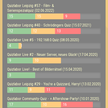
Quizlabor Leipzig #57 - Film- &
Serienspezialquiz (02.06.2022)
15
15
9
Quizlabor Leipzig #40 - Schrödingers Quiz (15.07.2021)
12
12
13
Quizlabor Live #5 - 192.168.0.Quiz (08.05.2020)
4
1
Quizlabor Live #2 - Neuer Server, neues Glück! (17.04.2020)
9
10
Quizlabor Live! - Best of Bilderrätsel (15.04.2020)
3
Quizlabor Leipzig #29 - You're a Quizzard, Harry! (13.02.2020)
11
9
11
Quizlabor Community-Quiz - + Aftershow-Party! (10.01.2020)
17
10
16