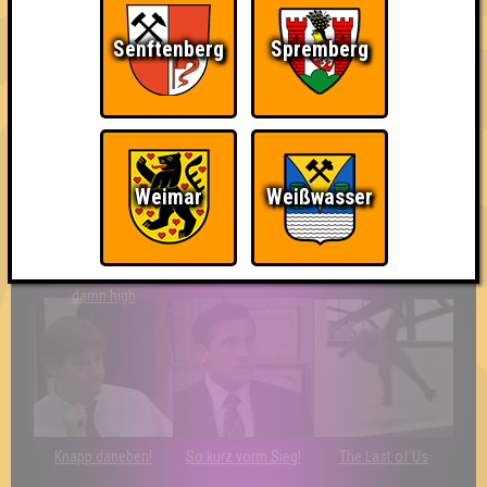
Senftenberg
Spremberg
Quizveteran
Wir sind immer bei
Nerven aus Stahl
Euch!
Weimar
Weißwasser
The Amount of
Ich war da, vor 3000
Da-Da Da! Da-Da Da!
Teilnahmen is too
Jahren
damn high
Knapp daneben!
So kurz vorm Sieg!
The Last of Us