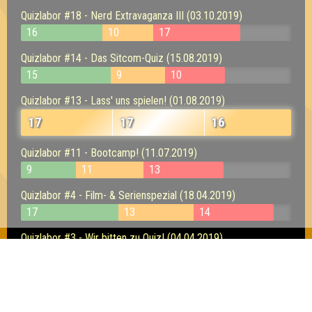
Quizlabor #18 - Nerd Extravaganza III (03.10.2019)
16
10
17
Quizlabor #14 - Das Sitcom-Quiz (15.08.2019)
15
9
10
Quizlabor #13 - Lass' uns spielen! (01.08.2019)
17
17
16
Quizlabor #11 - Bootcamp! (11.07.2019)
9
11
13
Quizlabor #4 - Film- & Serienspezial (18.04.2019)
17
13
14
Quizlabor #3 - Wir bitten zu Quiz! (04.04.2019)
14
16
13
Seitenquiz Leipzig #93 - Wichtelwerkstatt (06.12.2018)
11
12
6