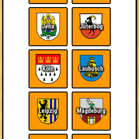
Jena
Jüterbog
Bin ich schon drin?
Wiederzehn macht
Erster!
Freude
Köln
Laubusch
Eindeutiger Sieg
Teil der Oberschicht
Schon wieder zum
Quiz?!
Leipzig
Magdeburg