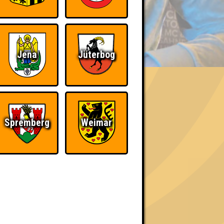
BER UNS
Jena
Jüterbog
«
»
Spremberg
Weimar