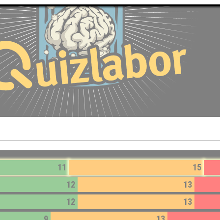
11
15
12
13
12
13
9
13