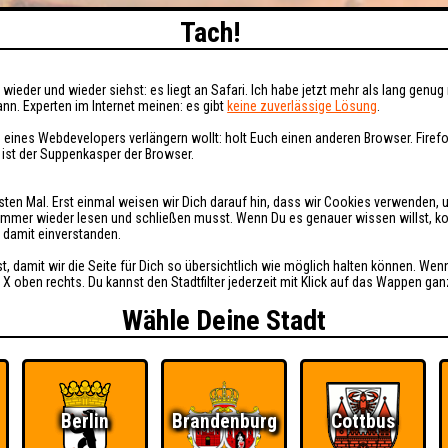
Tach!
wieder und wieder siehst: es liegt an Safari. Ich habe jetzt mehr als lang genug 
nn. Experten im Internet meinen: es gibt
keine zuverlässige Lösung
.
 eines Webdevelopers verlängern wollt: holt Euch einen anderen Browser. Fire
i ist der Suppenkasper der Browser.
sten Mal. Erst einmal weisen wir Dich darauf hin, dass wir Cookies verwenden, 
t immer wieder lesen und schließen musst. Wenn Du es genauer wissen willst, 
h damit einverstanden.
st, damit wir die Seite für Dich so übersichtlich wie möglich halten können. Wen
 X oben rechts. Du kannst den Stadtfilter jederzeit mit Klick auf das Wappen gan
Wähle Deine Stadt
Berlin
Brandenburg
Cottbus