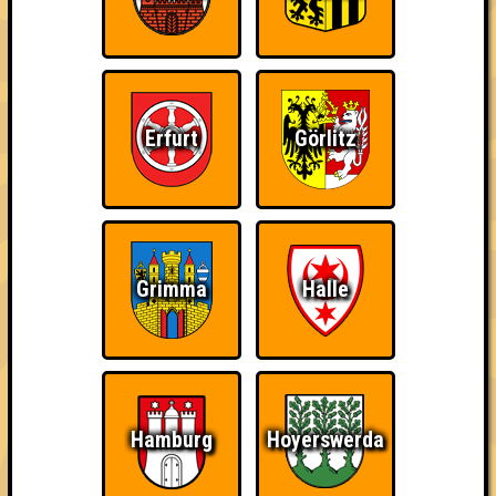
Erfurt
Görlitz
Punkte
1. Die Zerschmetterlinge
Grimma
Halle
42
12
14
16
2. Exilfilet feat. MuWikantenstadl
40
13
13
14
2. Die e^(i*PI)+1en
40
Hamburg
Hoyerswerda
12
12
16
3. Sexykon