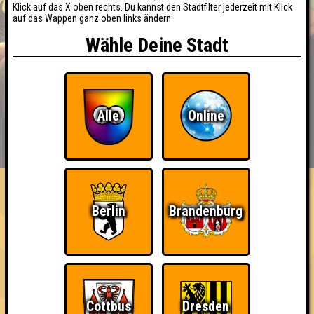
Klick auf das X oben rechts. Du kannst den Stadtfilter jederzeit mit Klick
auf das Wappen ganz oben links ändern:
Wähle Deine Stadt
Alle
Online
BUCHEN
RESERVIERUNG
HIGHSCORE
EVENTS
ÜBER UNS
FAQ
«
»
Seitenquiz Leipzig #12
Berlin
Brandenburg
"Quiztus liebt Dich!" · 15.02.2016 · STUK Leipzig
Info
Punkte
Angemeldete Teams
Cottbus
Dresden