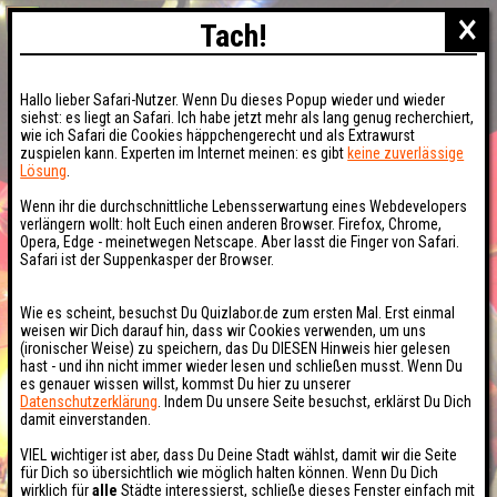
×
Tach!
Hallo lieber Safari-Nutzer. Wenn Du dieses Popup wieder und wieder
siehst: es liegt an Safari. Ich habe jetzt mehr als lang genug recherchiert,
wie ich Safari die Cookies häppchengerecht und als Extrawurst
zuspielen kann. Experten im Internet meinen: es gibt
keine zuverlässige
Lösung
.
Wenn ihr die durchschnittliche Lebensserwartung eines Webdevelopers
verlängern wollt: holt Euch einen anderen Browser. Firefox, Chrome,
Opera, Edge - meinetwegen Netscape. Aber lasst die Finger von Safari.
Safari ist der Suppenkasper der Browser.
Wie es scheint, besuchst Du Quizlabor.de zum ersten Mal. Erst einmal
weisen wir Dich darauf hin, dass wir Cookies verwenden, um uns
(ironischer Weise) zu speichern, das Du DIESEN Hinweis hier gelesen
hast - und ihn nicht immer wieder lesen und schließen musst. Wenn Du
es genauer wissen willst, kommst Du hier zu unserer
Datenschutzerklärung
. Indem Du unsere Seite besuchst, erklärst Du Dich
damit einverstanden.
VIEL wichtiger ist aber, dass Du Deine Stadt wählst, damit wir die Seite
für Dich so übersichtlich wie möglich halten können. Wenn Du Dich
wirklich für
alle
Städte interessierst, schließe dieses Fenster einfach mit