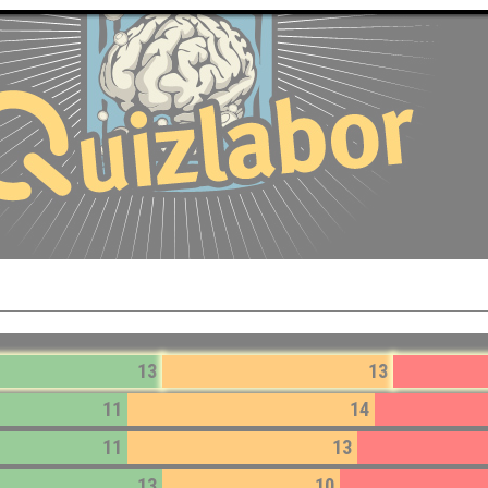
13
13
11
14
11
13
13
10