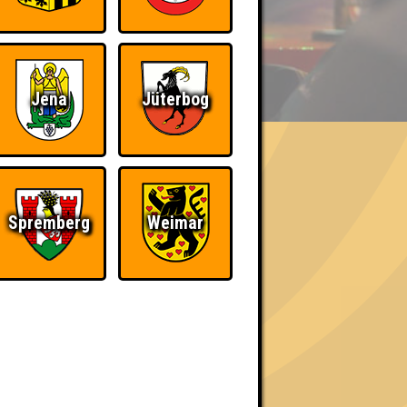
BER UNS
Jena
Jüterbog
«
»
Spremberg
Weimar