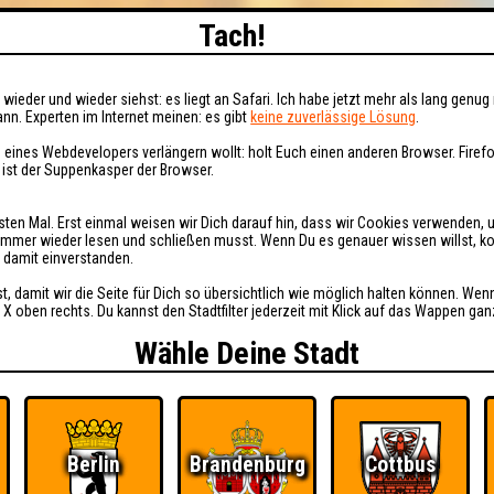
Tach!
wieder und wieder siehst: es liegt an Safari. Ich habe jetzt mehr als lang genug 
nn. Experten im Internet meinen: es gibt
keine zuverlässige Lösung
.
 eines Webdevelopers verlängern wollt: holt Euch einen anderen Browser. Fire
i ist der Suppenkasper der Browser.
sten Mal. Erst einmal weisen wir Dich darauf hin, dass wir Cookies verwenden, 
t immer wieder lesen und schließen musst. Wenn Du es genauer wissen willst, 
h damit einverstanden.
st, damit wir die Seite für Dich so übersichtlich wie möglich halten können. Wen
 X oben rechts. Du kannst den Stadtfilter jederzeit mit Klick auf das Wappen gan
Wähle Deine Stadt
Berlin
Brandenburg
Cottbus