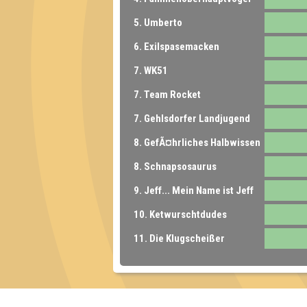
5. Umberto
6. Exilspasemacken
7. WK51
7. Team Rocket
7. Gehlsdorfer Landjugend
8. GefÃ¤hrliches Halbwissen
8. Schnapsosaurus
9. Jeff... Mein Name ist Jeff
10. Ketwurschtdudes
11. Die Klugscheißer