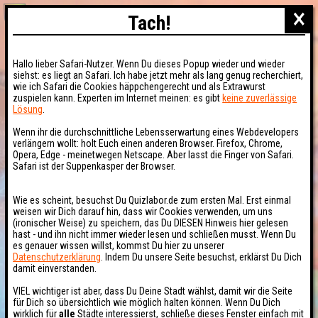
×
Tach!
Hallo lieber Safari-Nutzer. Wenn Du dieses Popup wieder und wieder
siehst: es liegt an Safari. Ich habe jetzt mehr als lang genug recherchiert,
wie ich Safari die Cookies häppchengerecht und als Extrawurst
zuspielen kann. Experten im Internet meinen: es gibt
keine zuverlässige
Lösung
.
Wenn ihr die durchschnittliche Lebensserwartung eines Webdevelopers
verlängern wollt: holt Euch einen anderen Browser. Firefox, Chrome,
Opera, Edge - meinetwegen Netscape. Aber lasst die Finger von Safari.
Safari ist der Suppenkasper der Browser.
Wie es scheint, besuchst Du Quizlabor.de zum ersten Mal. Erst einmal
weisen wir Dich darauf hin, dass wir Cookies verwenden, um uns
(ironischer Weise) zu speichern, das Du DIESEN Hinweis hier gelesen
hast - und ihn nicht immer wieder lesen und schließen musst. Wenn Du
es genauer wissen willst, kommst Du hier zu unserer
Datenschutzerklärung
. Indem Du unsere Seite besuchst, erklärst Du Dich
damit einverstanden.
VIEL wichtiger ist aber, dass Du Deine Stadt wählst, damit wir die Seite
für Dich so übersichtlich wie möglich halten können. Wenn Du Dich
wirklich für
alle
Städte interessierst, schließe dieses Fenster einfach mit