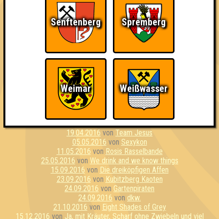
26.02.2013
von
Alle
20.06.2014
von
DKACW
Senftenberg
Spremberg
25.06.2014
von
Exilspasemacken
28.08.2014
von
Die Bedenklichen
06.11.2014
von
Umberto
03.12.2014
von
Wortkotze
22.01.2015
von
Gescheit_ert
12.02.2015
von
Die Lurchis
05.03.2015
von
Team Rot
16.06.2015
von
Gummibärenbande
Weimar
Weißwasser
10.07.2015
von
Joy & Happiness & CoKG
13.10.2015
von
ohne Tännchen aufgeschmissen
19.01.2016
von
Rhababer Barbaren
24.03.2016
von
Gentlemenstruation
19.04.2016
von
Team Jesus
05.05.2016
von
Sexykon
11.05.2016
von
Rosis Rasselbande
25.05.2016
von
We drink and we know things
15.09.2016
von
Die dreiköpfigen Affen
23.09.2016
von
Kubitzberg Kaoten
24.09.2016
von
Gartenpiraten
24.09.2016
von
dkw.
21.10.2016
von
Eight Shades of Grey
15.12.2016
von
Ja, mit Kräuter, Scharf ohne Zwiebeln und viel