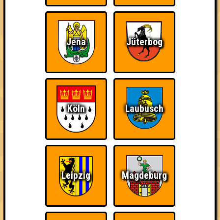
Jena
Jüterbog
über 100 Teams
Köln
Laubusch
17.01.2012
von
WK51
24.01.2012
von
Potpourri
31.01.2012
von
Fango am Mars
07.02.2012
von
Seitensprung
28.02.2012
von
Close Enough
Leipzig
Magdeburg
06.03.2012
von
BTU Spasemacken
22.05.2012
von
Stammwürze
22.05.2012
von
ohne Smartphone aufgeschmissen
25.09.2012
von
Ääähüüyk!!!
12.02.2013
von
Pilsesammler