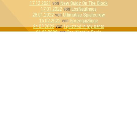
17.12.2021
von
New Quidz On The Block
17.01.2022
von
LosNeutrinos
28.01.2022
von
Ultimative Spielecrew
15.02.2022
von
Spreequizlinge
24.03.2022
von
I quizzed in my pants
01.06.2022
von
One Night in Rosis
09.06.2022
von
Nur für Schnaps da
19.10.2022
von
die Sherlock Homies
10.12.2022
von
Team Bescheidenheit
05.01.2023
von
Quiz de Burgh
07.02.2023
von
Granger Danger
09.02.2023
von
Marmelade Mango Zitrone
22.02.2023
von
Quizzitch
23.02.2023
von
Die Weasleys
05.04.2023
von
Zufällige Kontrollgruppe
26.05.2023
von
Die dufte Truppe
02.08.2023
von
Silke sagt nein
24.08.2023
von
Never Change a Running Quizteam
14.09.2023
von
Superweicheischuppen Junior
14.10.2023
von
Vokuhila Voodooschnecken
23.11.2023
von
Tick, Trick und Tracks