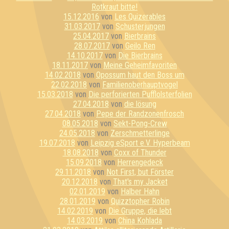
Rotkraut bitte!
15.12.2016
von
Les Quizerables
31.03.2017
von
Schusterjungen
25.04.2017
von
Bierbrains
28.07.2017
von
Geilo Ren
14.10.2017
von
Die Bierbrains
18.11.2017
von
Meine Geheimfavoriten
14.02.2018
von
Opossum haut den Boss um
22.02.2018
von
Familienoberhauptvogel
15.03.2018
von
Die perforierten Pufflolsterfolien
27.04.2018
von
die lösung
27.04.2018
von
Pepe der Randzonenfrosch
08.05.2018
von
Sekt-Pong-Crew
24.05.2018
von
Zerschmetterlinge
19.07.2018
von
Leipzig eSport e.V. Hyperbeam
18.08.2018
von
Coxx of Thunder
15.09.2018
von
Herrengedeck
29.11.2018
von
Not First, but Förster
20.12.2018
von
That's my Jacket
02.01.2019
von
Halber Hahn
28.01.2019
von
Quizztopher Robin
14.02.2019
von
Die Gruppe, die lebt
14.03.2019
von
China Kohlada