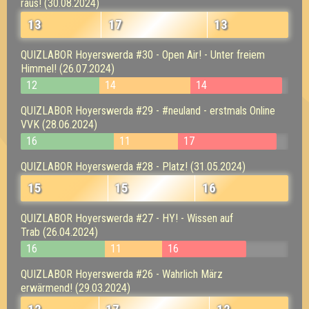
raus! (30.08.2024)
13
17
13
QUIZLABOR Hoyerswerda #30 - Open Air! - Unter freiem
Himmel! (26.07.2024)
12
14
14
QUIZLABOR Hoyerswerda #29 - #neuland - erstmals Online
VVK (28.06.2024)
16
11
17
QUIZLABOR Hoyerswerda #28 - Platz! (31.05.2024)
15
15
16
QUIZLABOR Hoyerswerda #27 - HY! - Wissen auf
Trab (26.04.2024)
16
11
16
QUIZLABOR Hoyerswerda #26 - Wahrlich März
erwärmend! (29.03.2024)