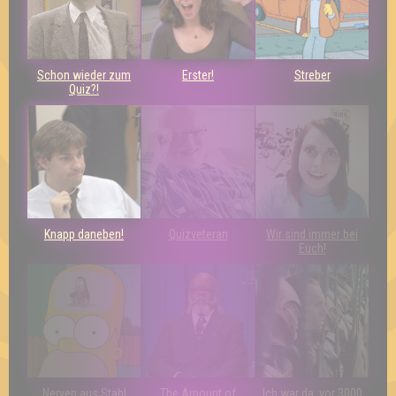
Schon wieder zum
Erster!
Streber
Quiz?!
Knapp daneben!
Quizveteran
Wir sind immer bei
Euch!
Nerven aus Stahl
The Amount of
Ich war da, vor 3000