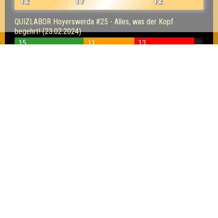
12
17
12
QUIZLABOR Hoyerswerda #25 - Alles, was der Kopf
begehrt! (23.02.2024)
15
11
13
QUIZLABOR Hoyerswerda #24 - Alles auf
Anfang (26.01.2024)
12
12
13
QUIZLABOR Hoyerswerda Spezial - Best of
2023 (29.12.2023)
24
19
24
QUIZLABOR Hoyerswerda #22 - [AUSVERKAUFT]
Knowember. (17.11.2023)
10
10
14
QUIZLABOR Hoyerswerda #21 - Alles, was der Herbst
begehrt! (27.10.2023)
12
10
13