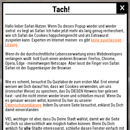
×
Tach!
Hallo lieber Safari-Nutzer. Wenn Du dieses Popup wieder und wieder
siehst: es liegt an Safari. Ich habe jetzt mehr als lang genug recherchiert,
wie ich Safari die Cookies häppchengerecht und als Extrawurst
zuspielen kann. Experten im Internet meinen: es gibt
keine zuverlässige
Lösung
.
Wenn ihr die durchschnittliche Lebensserwartung eines Webdevelopers
verlängern wollt: holt Euch einen anderen Browser. Firefox, Chrome,
Opera, Edge - meinetwegen Netscape. Aber lasst die Finger von Safari.
Safari ist der Suppenkasper der Browser.
Wie es scheint, besuchst Du Quizlabor.de zum ersten Mal. Erst einmal
weisen wir Dich darauf hin, dass wir Cookies verwenden, um uns
(ironischer Weise) zu speichern, das Du DIESEN Hinweis hier gelesen
hast - und ihn nicht immer wieder lesen und schließen musst. Wenn Du
es genauer wissen willst, kommst Du hier zu unserer
Datenschutzerklärung
. Indem Du unsere Seite besuchst, erklärst Du Dich
damit einverstanden.
VIEL wichtiger ist aber, dass Du Deine Stadt wählst, damit wir die Seite
für Dich so übersichtlich wie möglich halten können. Wenn Du Dich
wirklich für
alle
Städte interessierst, schließe dieses Fenster einfach mit