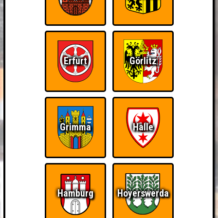
Erfurt
Görlitz
Grimma
Halle
Hamburg
Hoyerswerda