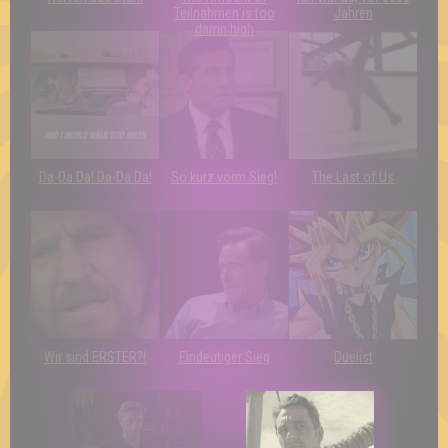
Teilnahmen is too
Jahren
damn high
Da-Da Da! Da-Da Da!
So kurz vorm Sieg!
The Last of Us
Wir sind ERSTER?!
Eindeutiger Sieg
Duelist