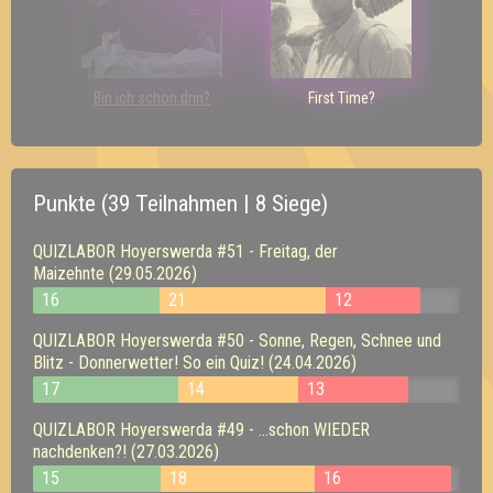
Bin ich schon drin?
First Time?
Punkte (39 Teilnahmen | 8 Siege)
QUIZLABOR Hoyerswerda #51 - Freitag, der
Maizehnte (29.05.2026)
16
21
12
QUIZLABOR Hoyerswerda #50 - Sonne, Regen, Schnee und
Blitz - Donnerwetter! So ein Quiz! (24.04.2026)
17
14
13
QUIZLABOR Hoyerswerda #49 - ...schon WIEDER
nachdenken?! (27.03.2026)
15
18
16