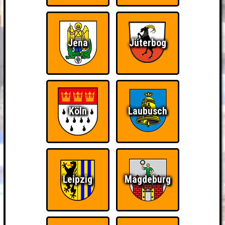
Jena
Jüterbog
Köln
Laubusch
Leipzig
Magdeburg
BUCHEN
RESERVIERUNG
HIGHSCORE
EVENTS
ÜBER UNS