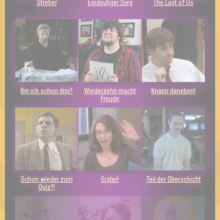
Streber
Eindeutiger Sieg
The Last of Us
Bin ich schon drin?
Wiederzehn macht
Knapp daneben!
Freude
Schon wieder zum
Erster!
Teil der Oberschicht
Quiz?!