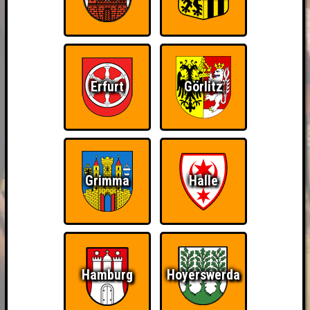
Erfurt
Görlitz
Grimma
Halle
Hamburg
Hoyerswerda