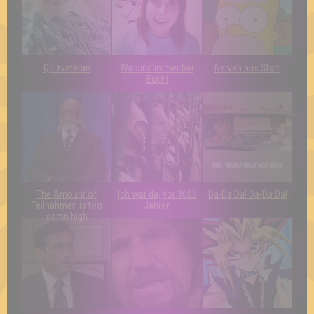
Quizveteran
Wir sind immer bei
Nerven aus Stahl
Euch!
The Amount of
Ich war da, vor 3000
Da-Da Da! Da-Da Da!
Teilnahmen is too
Jahren
damn high