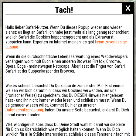
×
Tach!
Hallo lieber Safari-Nutzer. Wenn Du dieses Popup wieder und wieder
siehst: es liegt an Safari. Ich habe jetzt mehr als lang genug recherchiert,
wie ich Safari die Cookies häppchengerecht und als Extrawurst
zuspielen kann. Experten im Internet meinen: es gibt
keine zuverlässige
Lösung
.
Wenn ihr die durchschnittliche Lebensserwartung eines Webdevelopers
verlängern wollt: holt Euch einen anderen Browser. Firefox, Chrome,
Opera, Edge - meinetwegen Netscape. Aber lasst die Finger von Safari.
Safari ist der Suppenkasper der Browser.
Wie es scheint, besuchst Du Quizlabor.de zum ersten Mal. Erst einmal
weisen wir Dich darauf hin, dass wir Cookies verwenden, um uns
(ironischer Weise) zu speichern, das Du DIESEN Hinweis hier gelesen
hast - und ihn nicht immer wieder lesen und schließen musst. Wenn Du
es genauer wissen willst, kommst Du hier zu unserer
Datenschutzerklärung
. Indem Du unsere Seite besuchst, erklärst Du Dich
damit einverstanden.
VIEL wichtiger ist aber, dass Du Deine Stadt wählst, damit wir die Seite
für Dich so übersichtlich wie möglich halten können. Wenn Du Dich
wirklich für
alle
Städte interessierst, schließe dieses Fenster einfach mit