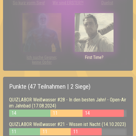
So kurz vorm Sieg!
Wir sind ERSTER?!
Duelist
Ich suche Gegner,
First Time?
keine Opfer
Punkte (47 Teilnahmen | 2 Siege)
QUIZLABOR Weißwasser #28 - In den besten Jahn! - Open-Air
im Jahnbad (17.08.2024)
14
11
14
QUIZLABOR Weißwasser #21 - Wissen ist Nacht (14.10.2023)
11
11
11