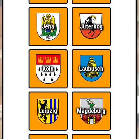
Jena
Jüterbog
Köln
Laubusch
Leipzig
Magdeburg