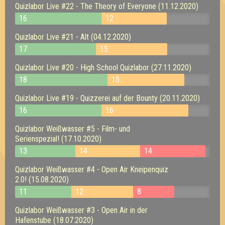
Quizlabor Live #22 - The Theory of Everyone (11.12.2020)
16
12
Quizlabor Live #21 - Alt (04.12.2020)
17
15
Quizlabor Live #20 - High School Quizlabor (27.11.2020)
18
15
Quizlabor Live #19 - Quizzerei auf der Bounty (20.11.2020)
16
16
Quizlabor Weißwasser #5 - Film- und
Serienspezial! (17.10.2020)
13
14
14
Quizlabor Weißwasser #4 - Open Air Kneipenquiz
2.0! (15.08.2020)
11
12
8
Quizlabor Weißwasser #3 - Open Air in der
Hafenstube (18.07.2020)