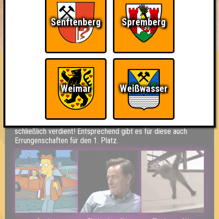
Senftenberg
Spremberg
BUCHEN
RESERVIERUNG
HIGHSCORE
EVENTS
ÜBER UNS
FAQ
Team Bescheidenheit
Weimar
Weißwasser
Errungenschaften
Kleiner Hinweis: bei uns sind Teams, die in einem Stechen
verlieren, trotzdem auf dem 1. Platz - den haben sie sich
schließlich verdient! Entsprechend gibt es für diese auch
Errungenschaften für den 1. Platz.