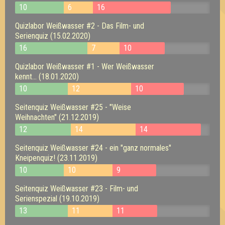
10
6
16
Quizlabor Weißwasser #2 - Das Film- und
Serienquiz (15.02.2020)
16
7
10
Quizlabor Weißwasser #1 - Wer Weißwasser
kennt... (18.01.2020)
10
12
10
Seitenquiz Weißwasser #25 - "Weise
Weihnachten" (21.12.2019)
12
14
14
Seitenquiz Weißwasser #24 - ein "ganz normales"
Kneipenquiz! (23.11.2019)
10
10
9
Seitenquiz Weißwasser #23 - Film- und
Serienspezial (19.10.2019)
13
11
11