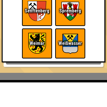
9. Faplanas
22
9
9
4
Senftenberg
Spremberg
10. Die Lamas
21
9
9
3
11. Wir suchen Stefan und Peter
20
9
9
2
Weimar
Weißwasser
12. Niesis
14
7
4
3
Inhaber & Geschäftsführer:
Georg Martin // Quizlabor
Sandower Straße 56
03046 Cottbus
info@quizlabor.de