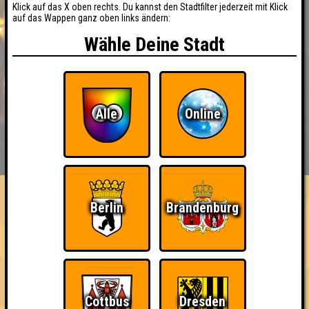
Klick auf das X oben rechts. Du kannst den Stadtfilter jederzeit mit Klick
auf das Wappen ganz oben links ändern:
Wähle Deine Stadt
Alle
Online
BUCHEN
RESERVIERUNG
HIGHSCORE
EVENTS
ÜBER UNS
FAQ
Berlin
Brandenburg
«
»
Seitenquiz 4
· 07.02.2012 · Saitensprung im Seitensprung
Info
Punkte
Angemeldete Teams
Cottbus
Dresden