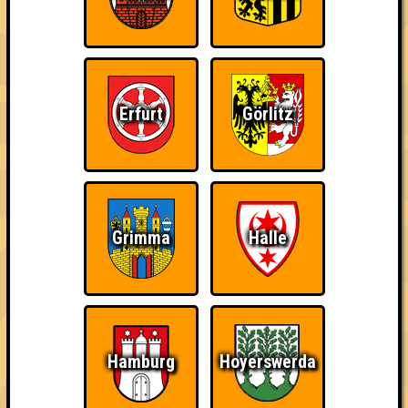
Erfurt
Görlitz
Punkte
1. Seitensprung
Grimma
Halle
35
9
9
17
1. Kaiser Wilhelm 1751
35
9
9
17
2. Geschwister Kowalski
Hamburg
Hoyerswerda
34
9
9
16
3. KuT & Friends