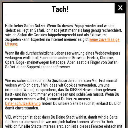
×
Tach!
Hallo lieber Safari-Nutzer. Wenn Du dieses Popup wieder und wieder
siehst: es liegt an Safari. Ich habe jetzt mehr als lang genug recherchiert,
wie ich Safari die Cookies häppchengerecht und als Extrawurst
zuspielen kann. Experten im Internet meinen: es gibt
keine zuverlässige
Lösung
.
Wenn ihr die durchschnittliche Lebensserwartung eines Webdevelopers
verlängern wollt: holt Euch einen anderen Browser. Firefox, Chrome,
Opera, Edge - meinetwegen Netscape. Aber lasst die Finger von Safari.
Safari ist der Suppenkasper der Browser.
Wie es scheint, besuchst Du Quizlabor.de zum ersten Mal. Erst einmal
weisen wir Dich darauf hin, dass wir Cookies verwenden, um uns
(ironischer Weise) zu speichern, das Du DIESEN Hinweis hier gelesen
hast - und ihn nicht immer wieder lesen und schließen musst. Wenn Du
es genauer wissen willst, kommst Du hier zu unserer
Datenschutzerklärung
. Indem Du unsere Seite besuchst, erklärst Du Dich
damit einverstanden.
VIEL wichtiger ist aber, dass Du Deine Stadt wählst, damit wir die Seite
für Dich so übersichtlich wie möglich halten können. Wenn Du Dich
wirklich für
alle
Städte interessierst, schließe dieses Fenster einfach mit