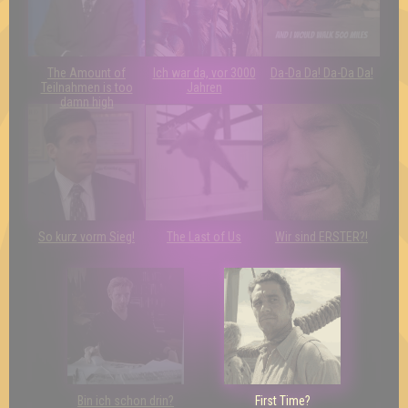
The Amount of
Ich war da, vor 3000
Da-Da Da! Da-Da Da!
Teilnahmen is too
Jahren
damn high
So kurz vorm Sieg!
The Last of Us
Wir sind ERSTER?!
Bin ich schon drin?
First Time?