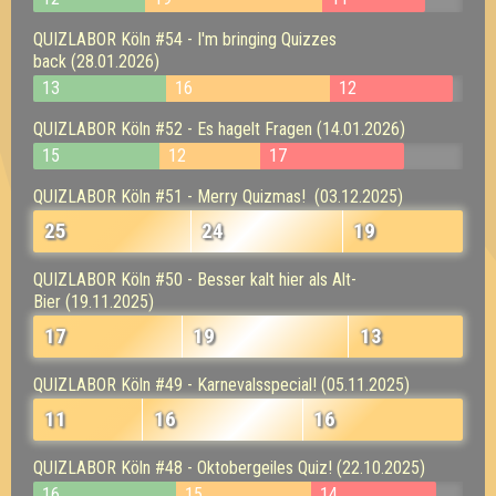
QUIZLABOR Köln #54 - I'm bringing Quizzes
back (28.01.2026)
13
16
12
QUIZLABOR Köln #52 - Es hagelt Fragen (14.01.2026)
15
12
17
QUIZLABOR Köln #51 - Merry Quizmas! (03.12.2025)
25
24
19
QUIZLABOR Köln #50 - Besser kalt hier als Alt-
Bier (19.11.2025)
17
19
13
QUIZLABOR Köln #49 - Karnevalsspecial! (05.11.2025)
11
16
16
QUIZLABOR Köln #48 - Oktobergeiles Quiz! (22.10.2025)
16
15
14