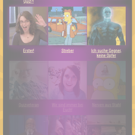
Quiz?!
Erster!
Streber
Ich suche Gegner,
keine Opfer
Quizveteran
Wir sind immer bei
Nerven aus Stahl
Euch!