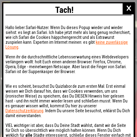
×
Tach!
Hallo lieber Safari-Nutzer. Wenn Du dieses Popup wieder und wieder
siehst: es liegt an Safari. Ich habe jetzt mehr als lang genug recherchiert,
wie ich Safari die Cookies häppchengerecht und als Extrawurst
zuspielen kann. Experten im Internet meinen: es gibt
keine zuverlässige
Lösung
.
Wenn ihr die durchschnittliche Lebensserwartung eines Webdevelopers
verlängern wollt: holt Euch einen anderen Browser. Firefox, Chrome,
Opera, Edge - meinetwegen Netscape. Aber lasst die Finger von Safari.
Safari ist der Suppenkasper der Browser.
Wie es scheint, besuchst Du Quizlabor.de zum ersten Mal. Erst einmal
weisen wir Dich darauf hin, dass wir Cookies verwenden, um uns
(ironischer Weise) zu speichern, das Du DIESEN Hinweis hier gelesen
hast - und ihn nicht immer wieder lesen und schließen musst. Wenn Du
es genauer wissen willst, kommst Du hier zu unserer
Datenschutzerklärung
. Indem Du unsere Seite besuchst, erklärst Du Dich
damit einverstanden.
VIEL wichtiger ist aber, dass Du Deine Stadt wählst, damit wir die Seite
für Dich so übersichtlich wie möglich halten können. Wenn Du Dich
wirklich für
alle
Städte interessierst, schließe dieses Fenster einfach mit