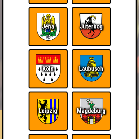
Jena
Jüterbog
Köln
Laubusch
BUCHEN
RESERVIERUNG
HIGHSCORE
EVENTS
ÜBER UNS
FAQ
Leipzig
Magdeburg
Zapfhähnchen