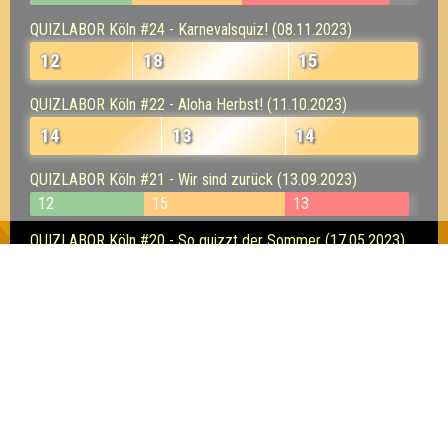
QUIZLABOR Köln #24 - Karnevalsquiz! (08.11.2023)
12
18
15
QUIZLABOR Köln #22 - Aloha Herbst! (11.10.2023)
14
13
14
QUIZLABOR Köln #21 - Wir sind zurück (13.09.2023)
12
15
13
QUIZLABOR Köln #20 - So quizzt der Sommer (17.05.2023)
14
12
15
Quizlabor Köln #16 - Die Ide(e)n des März:
Kneipenquiz! (15.03.2023)
12
14
15
Quizlabor Köln #15 - Karneval der Biere (08.02.2023)
21
6