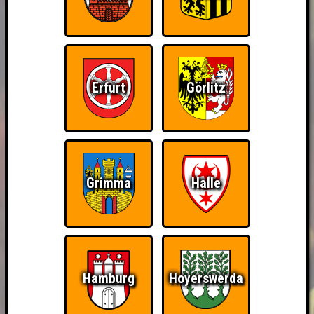
Erfurt
Görlitz
Grimma
Halle
Hamburg
Hoyerswerda