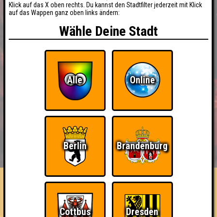
Klick auf das X oben rechts. Du kannst den Stadtfilter jederzeit mit Klick
auf das Wappen ganz oben links ändern:
Wähle Deine Stadt
Alle
Online
BUCHEN
RESERVIERUNG
Berlin
Brandenburg
HIGHSCORE
EVENTS
ÜBER UNS
FAQ
Close Enough
Cottbus
Dresden