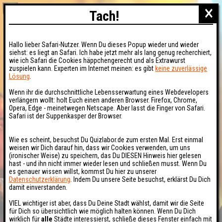
×
Tach!
Hallo lieber Safari-Nutzer. Wenn Du dieses Popup wieder und wieder
siehst: es liegt an Safari. Ich habe jetzt mehr als lang genug recherchiert,
wie ich Safari die Cookies häppchengerecht und als Extrawurst
zuspielen kann. Experten im Internet meinen: es gibt
keine zuverlässige
Lösung
.
Wenn ihr die durchschnittliche Lebensserwartung eines Webdevelopers
verlängern wollt: holt Euch einen anderen Browser. Firefox, Chrome,
Opera, Edge - meinetwegen Netscape. Aber lasst die Finger von Safari.
Safari ist der Suppenkasper der Browser.
Wie es scheint, besuchst Du Quizlabor.de zum ersten Mal. Erst einmal
weisen wir Dich darauf hin, dass wir Cookies verwenden, um uns
(ironischer Weise) zu speichern, das Du DIESEN Hinweis hier gelesen
hast - und ihn nicht immer wieder lesen und schließen musst. Wenn Du
es genauer wissen willst, kommst Du hier zu unserer
Datenschutzerklärung
. Indem Du unsere Seite besuchst, erklärst Du Dich
damit einverstanden.
VIEL wichtiger ist aber, dass Du Deine Stadt wählst, damit wir die Seite
für Dich so übersichtlich wie möglich halten können. Wenn Du Dich
wirklich für
alle
Städte interessierst, schließe dieses Fenster einfach mit