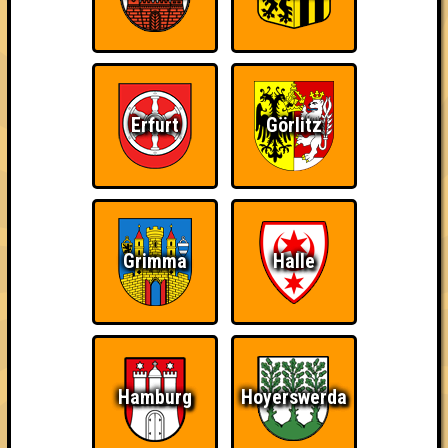
Errungenschaften
Kleiner Hinweis: bei uns sind Teams, die in einem Stechen
verlieren, trotzdem auf dem 1. Platz - den haben sie sich
schließlich verdient! Entsprechend gibt es für diese auch
Errungenschaften für den 1. Platz.
Erfurt
Görlitz
Erster!
Streber
Schon wieder zum
Grimma
Halle
Quiz?!
Hamburg
Hoyerswerda
Wiederzehn macht
Quizveteran
Wir sind immer bei
Freude
Euch!