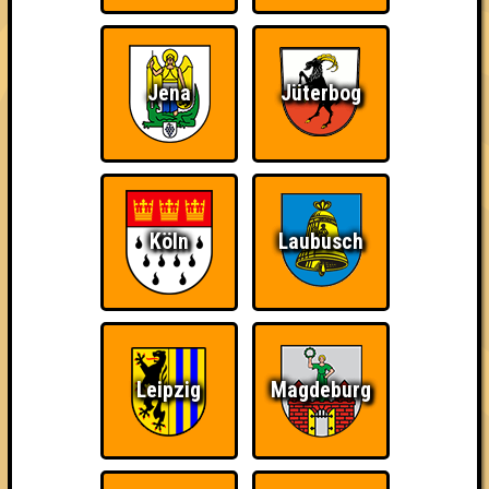
Jena
Jüterbog
Nerven aus Stahl
The Amount of
Ich war da, vor 3000
Teilnahmen is too
Jahren
damn high
Köln
Laubusch
Da-Da Da! Da-Da Da!
Teil der Oberschicht
Knapp daneben!
Leipzig
Magdeburg