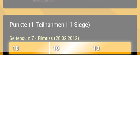
Punkte (1 Teilnahmen | 1 Siege)
Seitenquiz 7 - Filmriss (28.02.2012)
10
10
10
Inhaber & Geschäftsführer:
Georg Martin // Quizlabor
Sandower Straße 56
03046 Cottbus
info@quizlabor.de
Impressum:
Impressum
Datenschutz:
Datenschutzerklärung
Facebook:
https://www.facebook.com/quizlabor