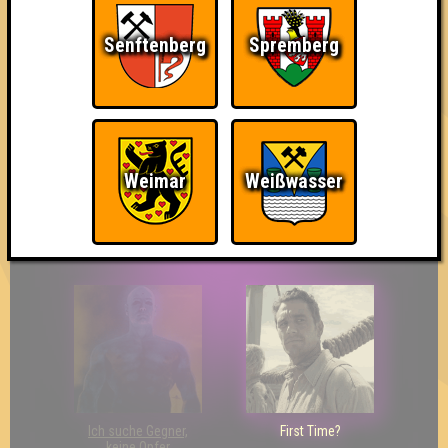
Senftenberg
Spremberg
So kurz vorm Sieg!
The Last of Us
Wir sind ERSTER?!
Weimar
Weißwasser
Eindeutiger Sieg
Duelist
Bin ich schon drin?
Ich suche Gegner,
First Time?
keine Opfer