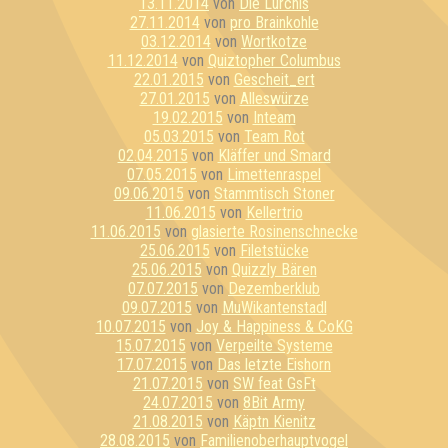
13.11.2014
von
Die Lurchis
27.11.2014
von
pro Brainkohle
03.12.2014
von
Wortkotze
11.12.2014
von
Quiztopher Columbus
22.01.2015
von
Gescheit_ert
27.01.2015
von
Alleswürze
19.02.2015
von
Inteam
05.03.2015
von
Team Rot
02.04.2015
von
Kläffer und Smard
07.05.2015
von
Limettenraspel
09.06.2015
von
Stammtisch Stoner
11.06.2015
von
Kellertrio
11.06.2015
von
glasierte Rosinenschnecke
25.06.2015
von
Filetstücke
25.06.2015
von
Quizzly Bären
07.07.2015
von
Dezemberklub
09.07.2015
von
MuWikantenstadl
10.07.2015
von
Joy & Happiness & CoKG
15.07.2015
von
Verpeilte Systeme
17.07.2015
von
Das letzte Eishorn
21.07.2015
von
SW feat GsFt
24.07.2015
von
8Bit Army
21.08.2015
von
Käptn Kienitz
28.08.2015
von
Familienoberhauptvogel