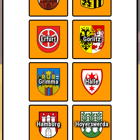
Erfurt
Görlitz
BUCHEN
RESERVIERUNG
HIGHSCORE
EVENTS
ÜBER UNS
FAQ
Erster!
Grimma
Halle
Belege den 1. Platz
~ Noch nicht erreicht ~
Hamburg
Hoyerswerda