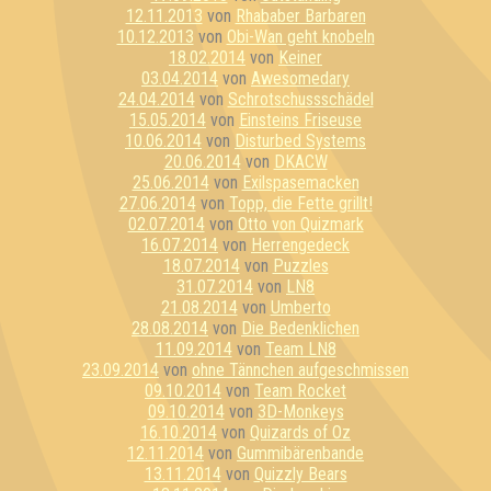
12.11.2013
von
Rhababer Barbaren
10.12.2013
von
Obi-Wan geht knobeln
18.02.2014
von
Keiner
03.04.2014
von
Awesomedary
24.04.2014
von
Schrotschussschädel
15.05.2014
von
Einsteins Friseuse
10.06.2014
von
Disturbed Systems
20.06.2014
von
DKACW
25.06.2014
von
Exilspasemacken
27.06.2014
von
Topp, die Fette grillt!
02.07.2014
von
Otto von Quizmark
16.07.2014
von
Herrengedeck
18.07.2014
von
Puzzles
31.07.2014
von
LN8
21.08.2014
von
Umberto
28.08.2014
von
Die Bedenklichen
11.09.2014
von
Team LN8
23.09.2014
von
ohne Tännchen aufgeschmissen
09.10.2014
von
Team Rocket
09.10.2014
von
3D-Monkeys
16.10.2014
von
Quizards of Oz
12.11.2014
von
Gummibärenbande
13.11.2014
von
Quizzly Bears