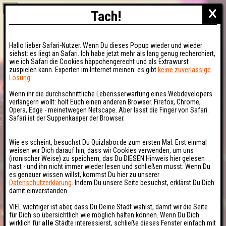
×
Tach!
Hallo lieber Safari-Nutzer. Wenn Du dieses Popup wieder und wieder
siehst: es liegt an Safari. Ich habe jetzt mehr als lang genug recherchiert,
wie ich Safari die Cookies häppchengerecht und als Extrawurst
zuspielen kann. Experten im Internet meinen: es gibt
keine zuverlässige
Lösung
.
Wenn ihr die durchschnittliche Lebensserwartung eines Webdevelopers
verlängern wollt: holt Euch einen anderen Browser. Firefox, Chrome,
Opera, Edge - meinetwegen Netscape. Aber lasst die Finger von Safari.
Safari ist der Suppenkasper der Browser.
Wie es scheint, besuchst Du Quizlabor.de zum ersten Mal. Erst einmal
weisen wir Dich darauf hin, dass wir Cookies verwenden, um uns
(ironischer Weise) zu speichern, das Du DIESEN Hinweis hier gelesen
hast - und ihn nicht immer wieder lesen und schließen musst. Wenn Du
es genauer wissen willst, kommst Du hier zu unserer
Datenschutzerklärung
. Indem Du unsere Seite besuchst, erklärst Du Dich
damit einverstanden.
VIEL wichtiger ist aber, dass Du Deine Stadt wählst, damit wir die Seite
für Dich so übersichtlich wie möglich halten können. Wenn Du Dich
wirklich für
alle
Städte interessierst, schließe dieses Fenster einfach mit