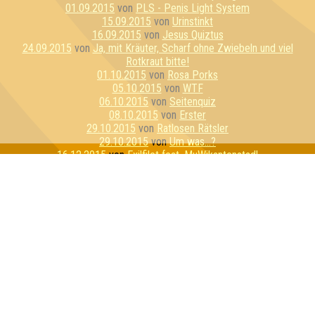
01.09.2015
von
PLS - Penis Light System
15.09.2015
von
Urinstinkt
16.09.2015
von
Jesus Quiztus
24.09.2015
von
Ja, mit Kräuter, Scharf ohne Zwiebeln und viel
Rotkraut bitte!
01.10.2015
von
Rosa Porks
05.10.2015
von
WTF
06.10.2015
von
Seitenquiz
08.10.2015
von
Erster
29.10.2015
von
Ratlosen Rätsler
29.10.2015
von
Um was...?
16.12.2015
von
Exilfilet feat. MuWikantenstadl
14.01.2016
von
Geilo Ren
18.01.2016
von
Die e^(i*π)+1en
01.02.2016
von
Sexykon
04.02.2016
von
Die hydrogenen Sauerstoffe
15.02.2016
von
Die Zerschmetterlinge
18.02.2016
von
Schnapsosaurus
25.02.2016
von
Kein Baguette zum Raglette
26.02.2016
von
Hufflepuff
29.02.2016
von
Zerschmetterlinge
24.03.2016
von
Gentlemenstruation
31.03.2016
von
Flipper hat Tripper